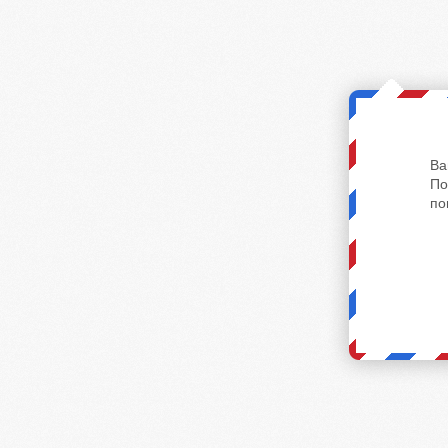
Ва
По
по