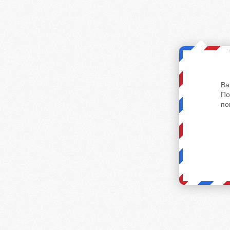
Ва
По
по