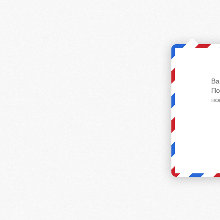
Ва
По
по