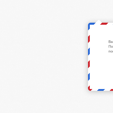
Ва
По
по