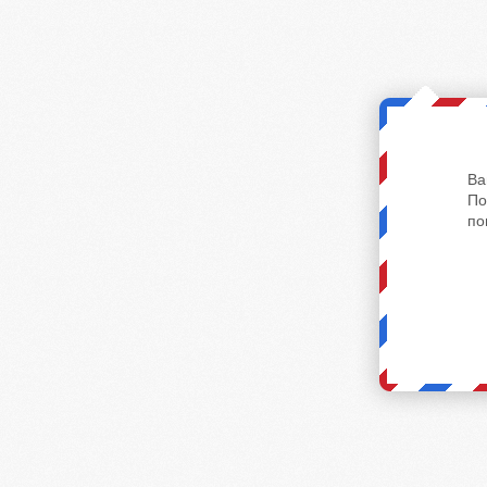
Ва
По
по