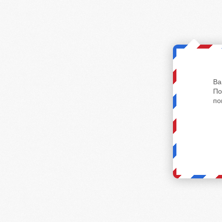
Ва
По
по