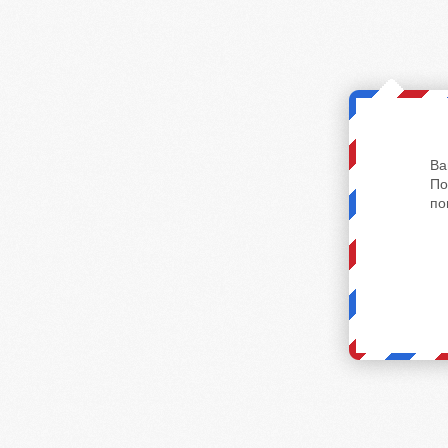
Ва
По
по