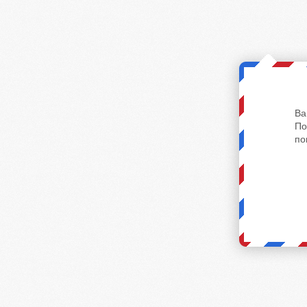
Ва
По
по