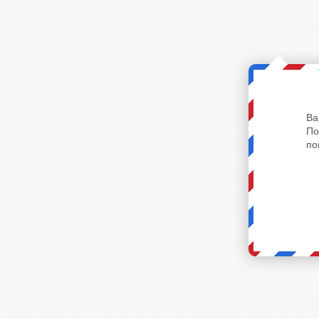
Ва
По
по