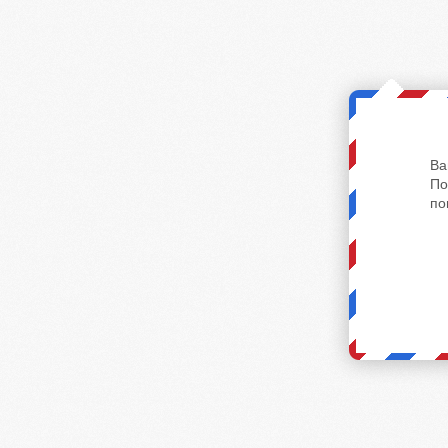
Ва
По
по