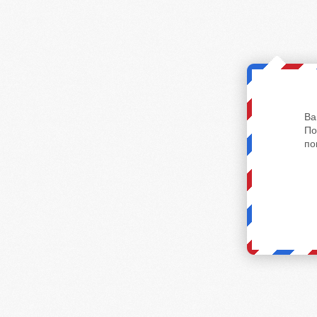
Ва
По
по