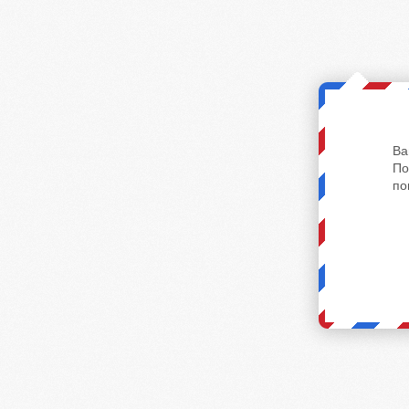
Ва
По
по