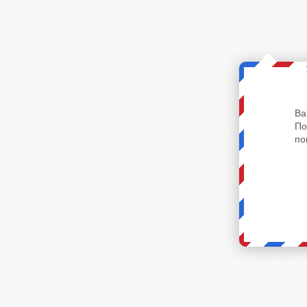
Ва
По
по