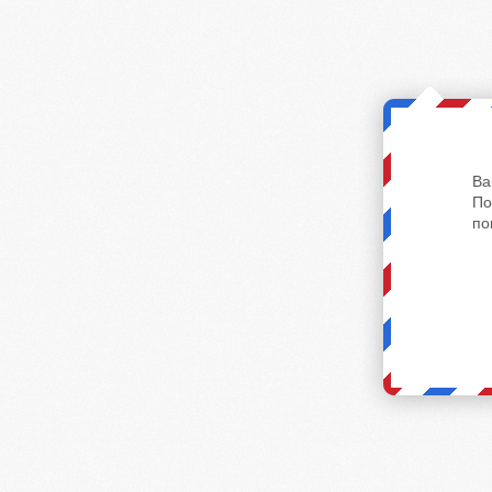
Ва
По
по