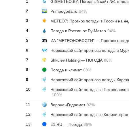
1
GISMETEO.BY: Погодный сайт №1 в Бел
2
Primpogoda.ru
94%
3
METEO7: Прогноз погоды в России на н
4
Погода в России от Ру-Метео
94%
5
6
Норвежский сайт прогноза погоды в Мур
7
Shkulev Holding — ПОГОДА
88%
8
Погода и климат
68%
9
Норвежский сайт прогноза погоды Карел
10
100%
11
ВоронежГидромет
92%
12
13
E1.RU — Погода
86%