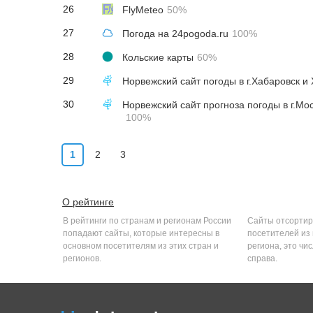
26
FlyMeteo
50%
27
Погода на 24pogoda.ru
100%
28
Кольские карты
60%
29
Норвежский сайт погоды в г.Хабаровск и
30
Норвежский сайт прогноза погоды в г.Мо
100%
1
2
3
О рейтинге
В рейтинги по странам и регионам России
Сайты отсортир
попадают сайты, которые интересны в
посетителей из
основном посетителям из этих стран и
региона, это чи
регионов.
справа.