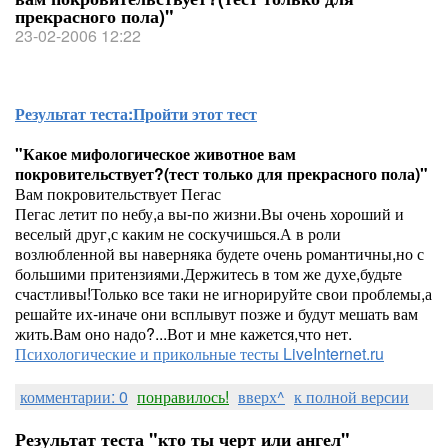
прекрасного пола)"
23-02-2006 12:22
Результат теста:
Пройти этот тест
"Какое мифологическое животное вам
покровительствует?(тест только для прекрасного пола)"
Вам покровительствует Пегас
Пегас летит по небу,а вы-по жизни.Вы очень хороший и
веселый друг,с каким не соскучишься.А в роли
возлюбленной вы наверняка будете очень романтичны,но с
большими притензиями.Держитесь в том же духе,будьте
счастливы!Только все таки не игнорируйте свои проблемы,а
решайте их-иначе они всплывут позже и будут мешать вам
жить.Вам оно надо?...Вот и мне кажется,что нет.
Психологические и прикольные тесты LiveInternet.ru
комментарии: 0
понравилось!
вверх^
к полной версии
Результат теста "кто ты черт или ангел"