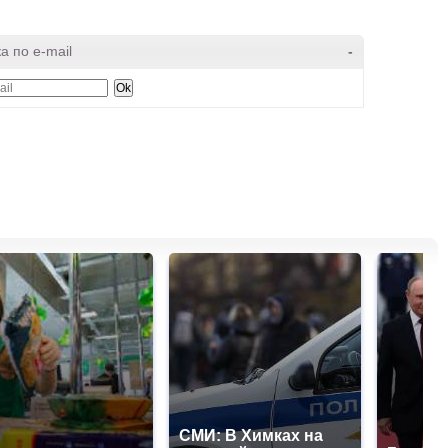
а по e-mail
-
СМИ: В Химках на