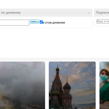
 по дневнику
-
Подписк
в этом дневнике