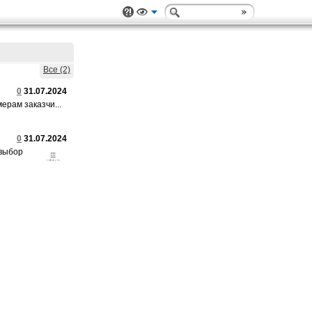
Все (2)
0
31.07.2024
рам заказчи...
0
31.07.2024
 выбор