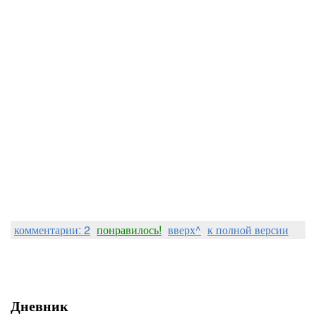
комментарии: 2
понравилось!
вверх^
к полной версии
Дневник