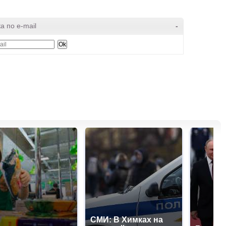
а по e-mail
-
СМИ: В Химках на