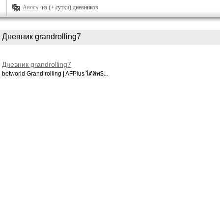
Авось
из (+ сутки) дневников
Дневник grandrolling7
Дневник grandrolling7
betworld Grand rolling | AFPlus ได้สิท$...