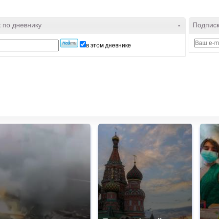
 по дневнику
-
Подписк
в этом дневнике