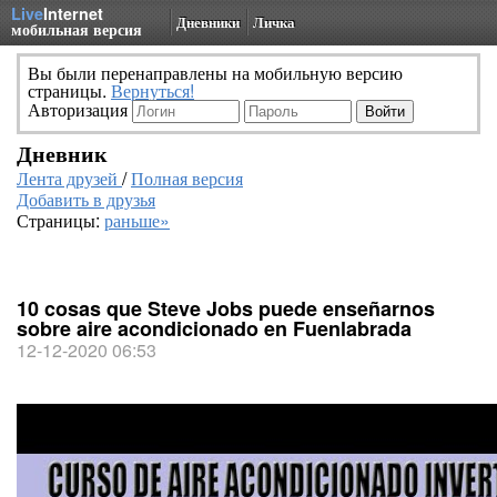
Live
Internet
Дневники
Личка
мобильная версия
Вы были перенаправлены на мобильную версию
страницы.
Вернуться!
Авторизация
Дневник
Лента друзей
/
Полная версия
Добавить в друзья
Страницы:
раньше»
10 cosas que Steve Jobs puede enseñarnos
sobre aire acondicionado en Fuenlabrada
12-12-2020 06:53