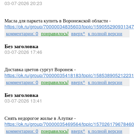
03-07-2026 20:23
Масла для паркета купить в Воронежской области -
https://ok.ru/group/70000034835603/topic/159055290931347
комментарии: 0
понравилось!
вверх^
к полной версии
Без заголовка
03-07-2026 17:46
Доставка цветов сургут Воронеж -
https://ok.ru/group/70000035418183/topic/158538905212231
комментарии: 0
понравилось!
вверх^
к полной версии
Без заголовка
03-07-2026 13:41
Снять недорогое жилье в Алупке -
https://ok.ru/group/70000035469564/topic/157026179678460
комментарии: 0
понравилось!
вверх^
к полной версии