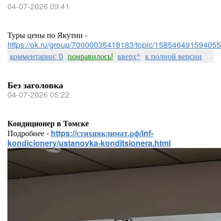
04-07-2026 09:41
Туры цены по Якутии -
https://ok.ru/group/70000035418183/topic/158546491594055
комментарии: 0
понравилось!
вверх^
к полной версии
Без заголовка
04-07-2026 05:22
Кондиционер в Томске
Подробнее -
https://стихияклимат.рф/inf-
kondicionery/ustanovka-konditsionera.html