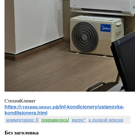
СтихияКлимат
https://стихияклимат.рф/inf-kondicionery/ustanovka-
konditsionera.html
комментарии: 0
понравилось!
вверх^
к полной версии
Без заголовка