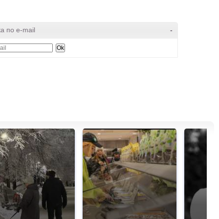
а по e-mail
-