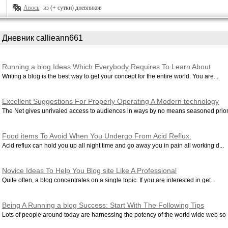
Авось
из (+ сутки) дневников
Дневник callieann661
Running a blog Ideas Which Everybody Requires To Learn About
Writing a blog is the best way to get your concept for the entire world. You are...
Excellent Suggestions For Properly Operating A Modern technology
Blog Page
The Net gives unrivaled access to audiences in ways by no means seasoned prior t
Food items To Avoid When You Undergo From Acid Reflux.
Acid reflux can hold you up all night time and go away you in pain all working d...
Novice Ideas To Help You Blog site Like A Professional
Quite often, a blog concentrates on a single topic. If you are interested in get...
Being A Running a blog Success: Start With The Following Tips
Lots of people around today are harnessing the potency of the world wide web so .