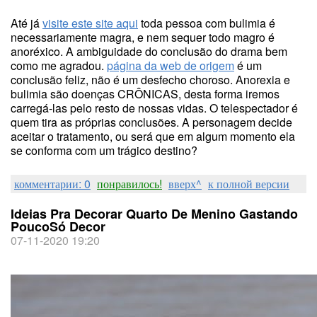
Até já
visite este site aqui
toda pessoa com bulimia é
necessariamente magra, e nem sequer todo magro é
anoréxico. A ambiguidade do conclusão do drama bem
como me agradou.
página da web de origem
é um
conclusão feliz, não é um desfecho choroso. Anorexia e
bulimia são doenças CRÔNICAS, desta forma iremos
carregá-las pelo resto de nossas vidas. O telespectador é
quem tira as próprias conclusões. A personagem decide
aceitar o tratamento, ou será que em algum momento ela
se conforma com um trágico destino?
комментарии: 0
понравилось!
вверх^
к полной версии
Ideias Pra Decorar Quarto De Menino Gastando
PoucoSó Decor
07-11-2020 19:20