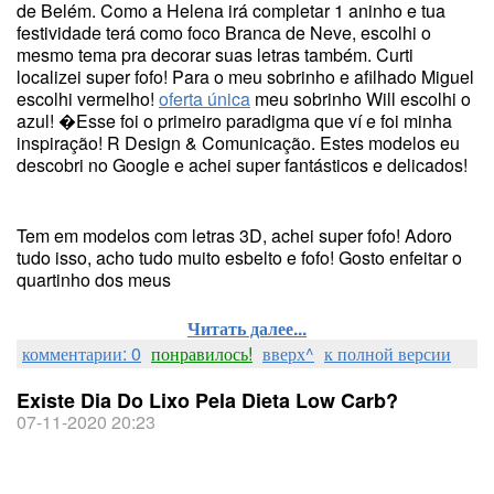
de Belém. Como a Helena irá completar 1 aninho e tua
festividade terá como foco Branca de Neve, escolhi o
mesmo tema pra decorar suas letras também. Curti
localizei super fofo! Para o meu sobrinho e afilhado Miguel
escolhi vermelho!
oferta única
meu sobrinho Will escolhi o
azul! �Esse foi o primeiro paradigma que ví e foi minha
inspiração! R Design & Comunicação. Estes modelos eu
descobri no Google e achei super fantásticos e delicados!
Tem em modelos com letras 3D, achei super fofo! Adoro
tudo isso, acho tudo muito esbelto e fofo! Gosto enfeitar o
quartinho dos meus
Читать далее...
комментарии: 0
понравилось!
вверх^
к полной версии
Existe Dia Do Lixo Pela Dieta Low Carb?
07-11-2020 20:23