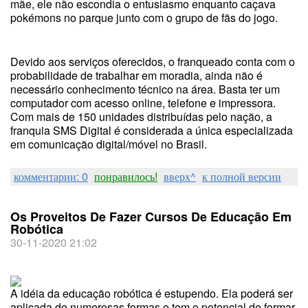
mãe, ele não escondia o entusiasmo enquanto caçava
pokémons no parque junto com o grupo de fãs do jogo.
Devido aos serviços oferecidos, o franqueado conta com o
probabilidade de trabalhar em moradia, ainda não é
necessário conhecimento técnico na área. Basta ter um
computador com acesso online, telefone e impressora.
Com mais de 150 unidades distribuídas pelo nação, a
franquia SMS Digital é considerada a única especializada
em comunicação digital/móvel no Brasil.
комментарии: 0
понравилось!
вверх^
к полной версии
Os Proveitos De Fazer Cursos De Educação Em
Robótica
30-11-2020 21:02
A idéia da educação robótica é estupendo. Ela poderá ser
aplicada de numerosas formas e tem o potencial de formar