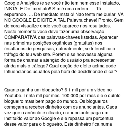
Google Analytics (e se você não tem nem esse instalado,
INSTALE De imediato!! Sim é uma ordem …. Tô
esperando …. De imediato instalo! Não tente me burlar! VÁ
NO GOOGLE E DIGITE A TAL Palavra chave! Pronto. Sem
demora visualize onde você aparece nos resultados.
Neste momento você deve fazer uma observação
COMPARATIVA das palavras-chaves listadas. Aparecer
nas primeiras posições orgânicas (gratuitas) nos
resultados de pesquisas, naturalmente, se intensifica o
tráfego do teu web site. Porém e se houvesse alguma
forma de chamar a atenção do usuário pra acrescentar
ainda mais o tráfego? Qual opção de efeito acima pode
influenciar os usuários pela hora de decidir onde clicar?
Quanto ganha um blogueiro? 6 1 mil por um video no
Youtube. Trinta mil por mês. 100.000 por mês e é o quinto
blogueiro mais bem pago do mundo. Os blogueiros
começam a receber dinheiro com os anunciantes. Cada
vez que o anúncio é clicado, o anunciante paga um
instituído valor ao Google e ele repassa um percentual
desse valor para o blogueiro. Este dinheiro fica numa