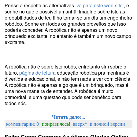
Pense a respeito as alternativas.
vá para este web-site
, e
sonhe no que é possível amanhã. Imagine sobre isto as
probabilidades de teu filho tornar-se um dia um engenheiro
robótico. Sonhe em todos os grandes proveitos que isso
poderia conceder. A robótica não é apenas um novo
brinquedo excitante, no entanto é também um novo campo
excitante.
A robótica não é sobre isto robôs, entretanto sim sobre o
futuro.
página de leitura
educação robótica pra meninas é
divertida e educacional, e não tem nada a ver com ciência.
A robótica não é apenas algo que é um brinquedo, mas é
uma nova maneira de entender. A robótica é muito
primordial, e uma questão que pode ser benéfico para
todos nós.
Читать далее...
комментарии: 0
понравилось!
вверх^
к полной версии
Saiba Como Comprar As ótimas Ofertas Online