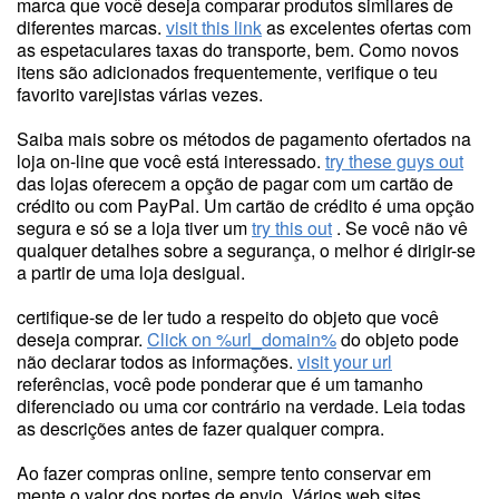
marca que você deseja comparar produtos similares de
diferentes marcas.
visit this link
as excelentes ofertas com
as espetaculares taxas do transporte, bem. Como novos
itens são adicionados frequentemente, verifique o teu
favorito varejistas várias vezes.
Saiba mais sobre os métodos de pagamento ofertados na
loja on-line que você está interessado.
try these guys out
das lojas oferecem a opção de pagar com um cartão de
crédito ou com PayPal. Um cartão de crédito é uma opção
segura e só se a loja tiver um
try this out
. Se você não vê
qualquer detalhes sobre a segurança, o melhor é dirigir-se
a partir de uma loja desigual.
certifique-se de ler tudo a respeito do objeto que você
deseja comprar.
Click on %url_domain%
do objeto pode
não declarar todos as informações.
visit your url
referências, você pode ponderar que é um tamanho
diferenciado ou uma cor contrário na verdade. Leia todas
as descrições antes de fazer qualquer compra.
Ao fazer compras online, sempre tento conservar em
mente o valor dos portes de envio. Vários web sites