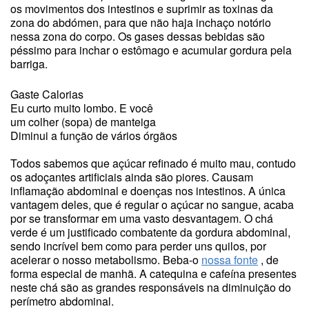
os movimentos dos intestinos e suprimir as toxinas da
zona do abdómen, para que não haja inchaço notório
nessa zona do corpo. Os gases dessas bebidas são
péssimo para inchar o estômago e acumular gordura pela
barriga.
Gaste Calorias
Eu curto muito lombo. E você
um colher (sopa) de manteiga
Diminui a função de vários órgãos
Todos sabemos que açúcar refinado é muito mau, contudo
os adoçantes artificiais ainda são piores. Causam
inflamação abdominal e doenças nos intestinos. A única
vantagem deles, que é regular o açúcar no sangue, acaba
por se transformar em uma vasto desvantagem. O chá
verde é um justificado combatente da gordura abdominal,
sendo incrível bem como para perder uns quilos, por
acelerar o nosso metabolismo. Beba-o
nossa fonte
, de
forma especial de manhã. A catequina e cafeína presentes
neste chá são as grandes responsáveis na diminuição do
perímetro abdominal.