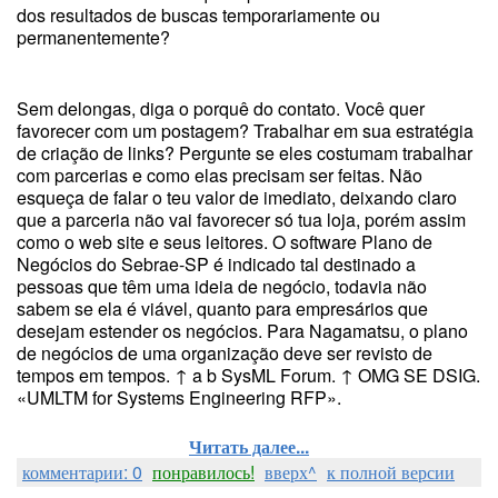
dos resultados de buscas temporariamente ou
permanentemente?
Sem delongas, diga o porquê do contato. Você quer
favorecer com um postagem? Trabalhar em sua estratégia
de criação de links? Pergunte se eles costumam trabalhar
com parcerias e como elas precisam ser feitas. Não
esqueça de falar o teu valor de imediato, deixando claro
que a parceria não vai favorecer só tua loja, porém assim
como o web site e seus leitores. O software Plano de
Negócios do Sebrae-SP é indicado tal destinado a
pessoas que têm uma ideia de negócio, todavia não
sabem se ela é viável, quanto para empresários que
desejam estender os negócios. Para Nagamatsu, o plano
de negócios de uma organização deve ser revisto de
tempos em tempos. ↑ a b SysML Forum. ↑ OMG SE DSIG.
«UMLTM for Systems Engineering RFP».
Читать далее...
комментарии: 0
понравилось!
вверх^
к полной версии