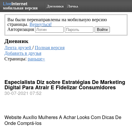
Live
Internet
Дневники
Личка
мобильная версия
Вы были перенаправлены на мобильную версию
страницы.
Вернуться!
Авторизация
Дневник
Лента друзей
/
Полная версия
Добавить в друзья
Страницы:
раньше»
Especialista Diz sobre Estratégias De Marketing
Digital Para Atrair E Fidelizar Consumidores
30-07-2021 07:52
Website Auxílio Mulheres A Achar Looks Com Dicas De
Onde Comprá-los