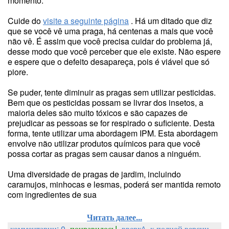
momento.
Cuide do
visite a seguinte página
. Há um ditado que diz
que se você vê uma praga, há centenas a mais que você
não vê. É assim que você precisa cuidar do problema já,
desse modo que você perceber que ele existe. Não espere
e espere que o defeito desapareça, pois é viável que só
piore.
Se puder, tente diminuir as pragas sem utilizar pesticidas.
Bem que os pesticidas possam se livrar dos insetos, a
maioria deles são muito tóxicos e são capazes de
prejudicar as pessoas se for respirado o suficiente. Desta
forma, tente utilizar uma abordagem IPM. Esta abordagem
envolve não utilizar produtos químicos para que você
possa cortar as pragas sem causar danos a ninguém.
Uma diversidade de pragas de jardim, incluindo
caramujos, minhocas e lesmas, poderá ser mantida remoto
com ingredientes de sua
Читать далее...
комментарии: 0
понравилось!
вверх^
к полной версии