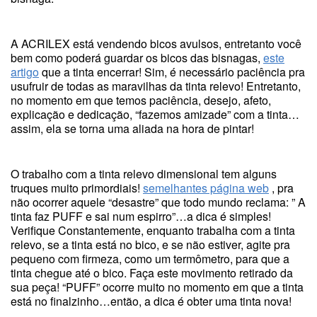
A ACRILEX está vendendo bicos avulsos, entretanto você
bem como poderá guardar os bicos das bisnagas,
este
artigo
que a tinta encerrar! Sim, é necessário paciência pra
usufruir de todas as maravilhas da tinta relevo! Entretanto,
no momento em que temos paciência, desejo, afeto,
explicação e dedicação, “fazemos amizade” com a tinta…
assim, ela se torna uma aliada na hora de pintar!
O trabalho com a tinta relevo dimensional tem alguns
truques muito primordiais!
semelhantes página web
, pra
não ocorrer aquele “desastre” que todo mundo reclama: ” A
tinta faz PUFF e sai num espirro”…a dica é simples!
Verifique Constantemente, enquanto trabalha com a tinta
relevo, se a tinta está no bico, e se não estiver, agite pra
pequeno com firmeza, como um termômetro, para que a
tinta chegue até o bico. Faça este movimento retirado da
sua peça! “PUFF” ocorre muito no momento em que a tinta
está no finalzinho…então, a dica é obter uma tinta nova!