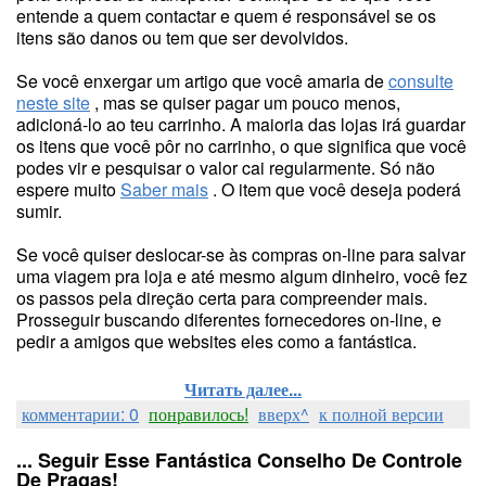
entende a quem contactar e quem é responsável se os
itens são danos ou tem que ser devolvidos.
Se você enxergar um artigo que você amaria de
consulte
neste site
, mas se quiser pagar um pouco menos,
adicioná-lo ao teu carrinho. A maioria das lojas irá guardar
os itens que você pôr no carrinho, o que significa que você
podes vir e pesquisar o valor cai regularmente. Só não
espere muito
Saber mais
. O item que você deseja poderá
sumir.
Se você quiser deslocar-se às compras on-line para salvar
uma viagem pra loja e até mesmo algum dinheiro, você fez
os passos pela direção certa para compreender mais.
Prosseguir buscando diferentes fornecedores on-line, e
pedir a amigos que websites eles como a fantástica.
Читать далее...
комментарии: 0
понравилось!
вверх^
к полной версии
... Seguir Esse Fantástica Conselho De Controle
De Pragas!