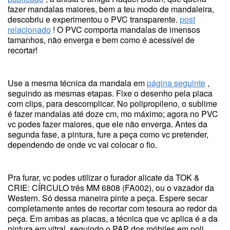
fazer mandalas maiores, bem a teu modo de mandaleira,
descobriu e experimentou o PVC transparente.
post
relacionado
! O PVC comporta mandalas de imensos
tamanhos, não enverga e bem como é acessível de
recortar!
Use a mesma técnica da mandala em
página seguinte
,
seguindo as mesmas etapas. Fixe o desenho pela placa
com clips, para descomplicar. No polipropileno, o sublime
é fazer mandalas até doze cm, mo máximo; agora no PVC
vc podes fazer maiores, que ele não enverga. Antes da
segunda fase, a pintura, fure a peça como vc pretender,
dependendo de onde vc vai colocar o fio.
Pra furar, vc podes utilizar o furador alicate da TOK &
CRIE: CÍRCULO três MM 6808 (FA002), ou o vazador da
Western. Só dessa maneira pinte a peça. Espere secar
completamente antes de recortar com tesoura ao redor da
peça. Em ambas as placas, a técnica que vc aplica é a da
pintura em vitral, seguindo o PAP dos móbiles em poli.