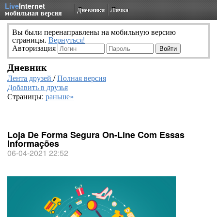
Live
Internet
Дневники
Личка
мобильная версия
Вы были перенаправлены на мобильную версию
страницы.
Вернуться!
Авторизация
Дневник
Лента друзей
/
Полная версия
Добавить в друзья
Страницы:
раньше»
Loja De Forma Segura On-Line Com Essas
Informações
06-04-2021 22:52