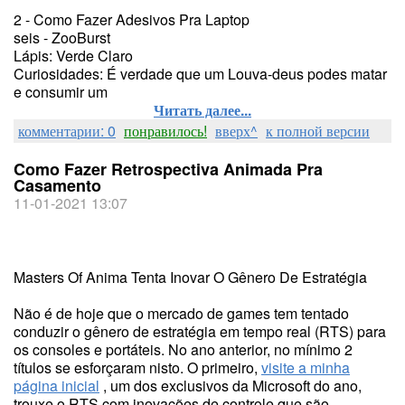
2 - Como Fazer Adesivos Pra Laptop
seis - ZooBurst
Lápis: Verde Claro
Curiosidades: É verdade que um Louva-deus podes matar
e consumir um
Читать далее...
комментарии: 0
понравилось!
вверх^
к полной версии
Como Fazer Retrospectiva Animada Pra
Casamento
11-01-2021 13:07
Masters Of Anima Tenta Inovar O Gênero De Estratégia
Não é de hoje que o mercado de games tem tentado
conduzir o gênero de estratégia em tempo real (RTS) para
os consoles e portáteis. No ano anterior, no mínimo 2
títulos se esforçaram nisto. O primeiro,
visite a minha
página inicial
, um dos exclusivos da Microsoft do ano,
trouxe o RTS com inovações de controle que são