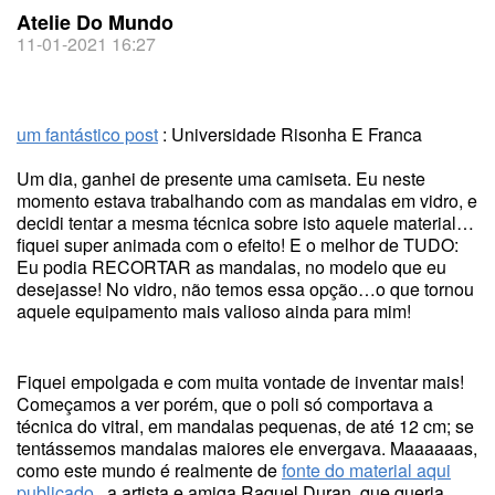
Atelie Do Mundo
11-01-2021 16:27
um fantástico post
: Universidade Risonha E Franca
Um dia, ganhei de presente uma camiseta. Eu neste
momento estava trabalhando com as mandalas em vidro, e
decidi tentar a mesma técnica sobre isto aquele material…
fiquei super animada com o efeito! E o melhor de TUDO:
Eu podia RECORTAR as mandalas, no modelo que eu
desejasse! No vidro, não temos essa opção…o que tornou
aquele equipamento mais valioso ainda para mim!
Fiquei empolgada e com muita vontade de inventar mais!
Começamos a ver porém, que o poli só comportava a
técnica do vitral, em mandalas pequenas, de até 12 cm; se
tentássemos mandalas maiores ele envergava. Maaaaaas,
como este mundo é realmente de
fonte do material aqui
publicado
, a artista e amiga Raquel Duran, que queria