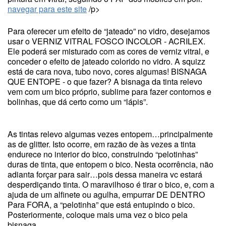
navegar para este site
/p>
Para oferecer um efeito de “jateado” no vidro, desejamos
usar o VERNIZ VITRAL FOSCO INCOLOR - ACRILEX.
Ele poderá ser misturado com as cores de verniz vitral, e
conceder o efeito de jateado colorido no vidro. A squizz
está de cara nova, tubo novo, cores algumas! BISNAGA
QUE ENTOPE - o que fazer? A bisnaga da tinta relevo
vem com um bico próprio, sublime para fazer contornos e
bolinhas, que dá certo como um “lápis”.
As tintas relevo algumas vezes entopem…principalmente
as de glitter. Isto ocorre, em razão de às vezes a tinta
endurece no interior do bico, construindo “pelotinhas”
duras de tinta, que entopem o bico. Nesta ocorrência, não
adianta forçar para sair…pois dessa maneira vc estará
desperdiçando tinta. O maravilhoso é tirar o bico, e, com a
ajuda de um alfinete ou agulha, empurrar DE DENTRO
Para FORA, a “pelotinha” que está entupindo o bico.
Posteriormente, coloque mais uma vez o bico pela
bisnaga.