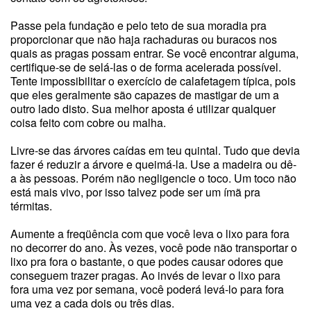
Passe pela fundação e pelo teto de sua moradia pra
proporcionar que não haja rachaduras ou buracos nos
quais as pragas possam entrar. Se você encontrar alguma,
certifique-se de selá-las o de forma acelerada possível.
Tente impossibilitar o exercício de calafetagem típica, pois
que eles geralmente são capazes de mastigar de um a
outro lado disto. Sua melhor aposta é utilizar qualquer
coisa feito com cobre ou malha.
Livre-se das árvores caídas em teu quintal. Tudo que devia
fazer é reduzir a árvore e queimá-la. Use a madeira ou dê-
a às pessoas. Porém não negligencie o toco. Um toco não
está mais vivo, por isso talvez pode ser um ímã pra
térmitas.
Aumente a freqüência com que você leva o lixo para fora
no decorrer do ano. Às vezes, você pode não transportar o
lixo pra fora o bastante, o que podes causar odores que
conseguem trazer pragas. Ao invés de levar o lixo para
fora uma vez por semana, você poderá levá-lo para fora
uma vez a cada dois ou três dias.