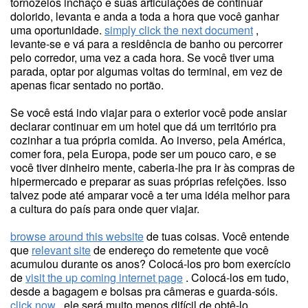
tornozelos inchaço e suas articulações de continuar
dolorido, levanta e anda a toda a hora que você ganhar
uma oportunidade.
simply click the next document
,
levante-se e vá para a residência de banho ou percorrer
pelo corredor, uma vez a cada hora. Se você tiver uma
parada, optar por algumas voltas do terminal, em vez de
apenas ficar sentado no portão.
Se você está indo viajar para o exterior você pode ansiar
declarar continuar em um hotel que dá um território pra
cozinhar a tua própria comida. Ao inverso, pela América,
comer fora, pela Europa, pode ser um pouco caro, e se
você tiver dinheiro mente, caberia-lhe pra ir às compras de
hipermercado e preparar as suas próprias refeições. Isso
talvez pode até amparar você a ter uma idéia melhor para
a cultura do país para onde quer viajar.
browse around this website
de tuas coisas. Você entende
que
relevant site
de endereço do remetente que você
acumulou durante os anos? Colocá-los pro bom exercício
de
visit the up coming internet page
. Colocá-los em tudo,
desde a bagagem e bolsas pra câmeras e guarda-sóis.
click now
, ele será muito menos difícil de obtê-lo