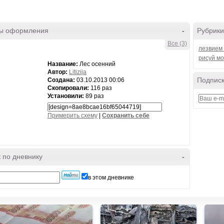
ы оформления
-
Рубрики
Все (3)
лезвием 
рисуй м
Название:
Лес осенний
Автор:
Litizija
Подписк
Создана:
03.10.2013 00:06
Скопировали:
116 раз
Установили:
89 раз
Примерить схему
|
Cохранить себе
 по дневнику
-
в этом дневнике