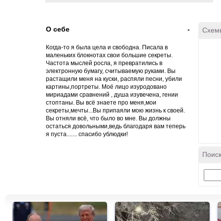
О себе
-
Схем
Когда-то я была цела и свободна. Писала в
маленьких блокнотах свои большие секреты.
Частота мыслей росла, я превратились в
электронную бумагу, считываемую руками. Вы
растащили меня на куски, распяли песни, убили
картины,портреты. Моё лицо изуродовано
мириадами сравнений , душа изувечена, гении
стоптаны. Вы всё знаете про меня,мои
секреты,мечты...Вы припаяли мою жизнь к своей.
Вы отняли всё, что было во мне. Вы должны
остаться довольными,ведь благодаря вам теперь
я пуста....... спасибо ублюдки!
Поиск