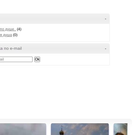
-
по душе..
(4)
оя душа
(0)
а по e-mail
-