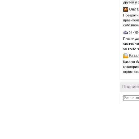
друзей и 
Онла
Преврати 
правител
собственн
Я - 
Плагин д
системные 
со включе
Ката
Каталог б
категория
огромного
Подписк