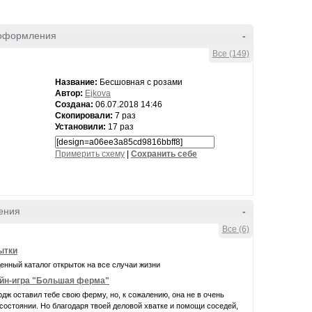
оформления
-
Все (149)
Название:
Бесшовная с розами
Автор:
Ejkova
Создана:
06.07.2018 14:46
Скопировали:
7 раз
Установили:
17 раз
Примерить схему
|
Cохранить себе
ения
-
Все (6)
ытки
нный каталог открыток на все случаи жизни
йн-игра "Большая ферма"
дж оставил тебе свою ферму, но, к сожалению, она не в очень
остоянии. Но благодаря твоей деловой хватке и помощи соседей,