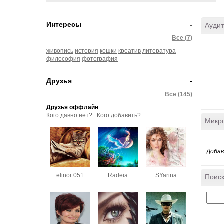
Интересы
-
Аудит
Все (7)
живопись
история
кошки
креатив
литература
философия
фотография
Друзья
-
Все (145)
Друзья оффлайн
Кого давно нет?
Кого добавить?
Микр
Добав
elinor 051
Radeia
SYarina
Поиск