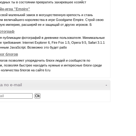
родных ты в состоянии превратить захиревшее хозяйст
йн-игра "Empire"
свой маленький замок в могущественную крепость и стань
ем величайшего королевства в игре Goodgame Empire. Строй свою
ую империю, расширяй ее и защищай от других игроков. Б
фотограф
ля публикации фотографий в дневнике пользователя. Минимальные
требования: Internet Explorer 6, Fire Fox 1.5, Opera 9.5, Safari 3.1.1
нным JavaScript. Возможно это будет рабо
лог блогов
логов позволяет упорядочить блоги людей и сообществ по
м, позволяя быстрее находить нужные и интересные блоги среди
 количества блогов на сайте li.ru
а по e-mail
-