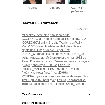
ulakisa
Анирра
Одинокий
рейнджер
Постоянные читатели
-
Все (196)
milochka56
Amelaina
Anaisanais
Arte
COGITOPLANET
Glorija
Greenali
HUNTERMANIA
IGORECHKA
Irenka_S
Light_Warrior
ManPatiik
Maria2406
Maria_Madeleine
Mellodika
Nafeia
Npotalunku
OngoUdagan
Pepel_Rozi
Putniza_Strannaja
Radeia
beryozonka
elinor_051
tvsher
Александр_Лобков
Анирра
Анна_1982год
Анна_Кожухарь
Бахыт_Светлана
Белая_гвоздика
Дицуи
Доремифа_СОЛЬка
Ела2012
Зоюшка_МАРИ
Леля1974
Лидия21
Лучита
Люба_Казакова
Люсе4_ка
МОННА
МУНИРА_лучистая
Майская_вьюга
Мамедыч
На-
Туся
Одинокий_рейнджер
Речька
Саратовчанка
Таточка-Танюша
Татьяна-Петра
Юлия_Гурбер
Сообщества
-
Участник сообществ