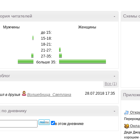
ория читателей
-
Схемы 
Мужчины
Женщины
до 15:
15-18:
18-21:
21-27:
27-35:
больше 35:
облог
-
Все (1)
28.07.2018 17:35
Прилож
ил в друзья
Волшебница_Светлана
 по дневнику
-
Откр
Перерожде
в этом дневнике
Онла
Дядя Джор
хорошем с