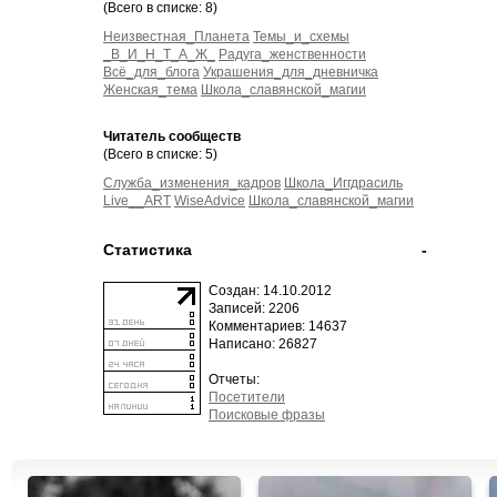
(Всего в списке: 8)
Неизвестная_Планета
Темы_и_схемы
_В_И_Н_Т_А_Ж_
Радуга_женственности
Всё_для_блога
Украшения_для_дневничка
Женская_тема
Школа_славянской_магии
Читатель сообществ
(Всего в списке: 5)
Служба_изменения_кадров
Школа_Иггдрасиль
Live__ART
WiseAdvice
Школа_славянской_магии
Статистика
-
Создан: 14.10.2012
Записей: 2206
Комментариев: 14637
Написано: 26827
Отчеты:
Посетители
Поисковые фразы