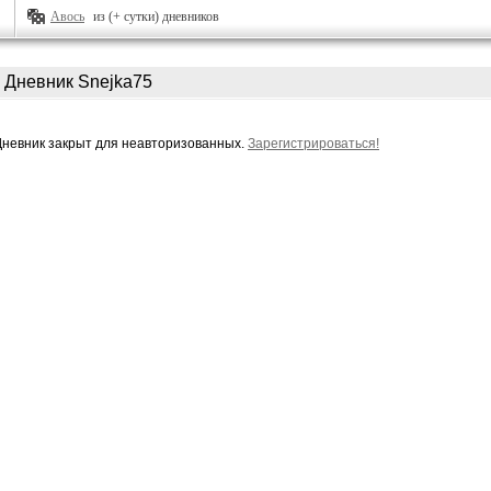
Авось
из (+ сутки) дневников
Дневник Snejka75
Дневник закрыт для неавторизованных.
Зарегистрироваться!