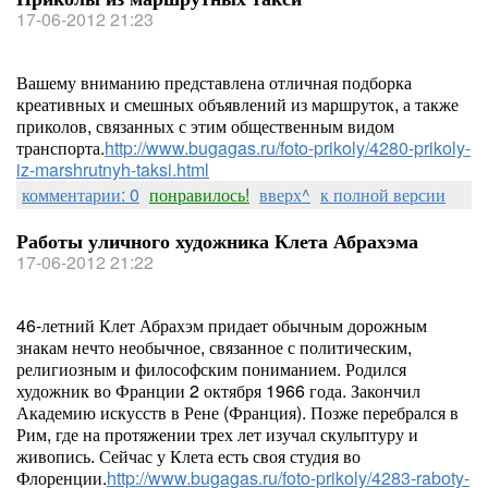
17-06-2012 21:23
Вашему вниманию представлена отличная подборка
креативных и смешных объявлений из маршруток, а также
приколов, связанных с этим общественным видом
транспорта.
http://www.bugagas.ru/foto-prikoly/4280-prikoly-
iz-marshrutnyh-taksi.html
комментарии: 0
понравилось!
вверх^
к полной версии
Работы уличного художника Клета Абрахэма
17-06-2012 21:22
46-летний Клет Абрахэм придает обычным дорожным
знакам нечто необычное, связанное с политическим,
религиозным и философским пониманием. Родился
художник во Франции 2 октября 1966 года. Закончил
Академию искусств в Рене (Франция). Позже перебрался в
Рим, где на протяжении трех лет изучал скульптуру и
живопись. Сейчас у Клета есть своя студия во
Флоренции.
http://www.bugagas.ru/foto-prikoly/4283-raboty-