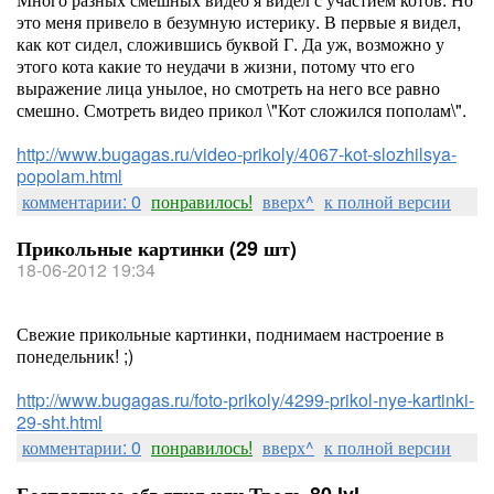
это меня привело в безумную истерику. В первые я видел,
как кот сидел, сложившись буквой Г. Да уж, возможно у
этого кота какие то неудачи в жизни, потому что его
выражение лица унылое, но смотреть на него все равно
смешно. Смотреть видео прикол \"Кот сложился пополам\".
http://www.bugagas.ru/video-prikoly/4067-kot-slozhilsya-
popolam.html
комментарии: 0
понравилось!
вверх^
к полной версии
Прикольные картинки (29 шт)
18-06-2012 19:34
Свежие прикольные картинки, поднимаем настроение в
понедельник! ;)
http://www.bugagas.ru/foto-prikoly/4299-prikol-nye-kartinki-
29-sht.html
комментарии: 0
понравилось!
вверх^
к полной версии