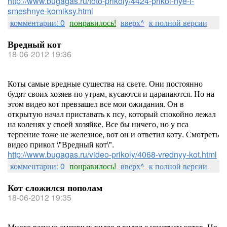
http://www.bugagas.ru/foto-prikoly/4424-prikol-nye-i-
smeshnye-komiksy.html
комментарии: 0
понравилось!
вверх^
к полной версии
Вредный кот
18-06-2012 19:36
Коты самые вредные существа на свете. Они постоянно
будят своих хозяев по утрам, кусаются и царапаются. Но на
этом видео кот превзашел все мои ожидания. Он в
открытую начал приставать к псу, который спокойно лежал
на коленях у своей хозяйке. Все бы ничего, но у пса
терпение тоже не железное, вот он и ответил коту. Смотреть
видео прикол \"Вредный кот\".
http://www.bugagas.ru/video-prikoly/4068-vrednyy-kot.html
комментарии: 0
понравилось!
вверх^
к полной версии
Кот сложился пополам
18-06-2012 19:35
Много разных смешных видео я видел с участием котов. Но