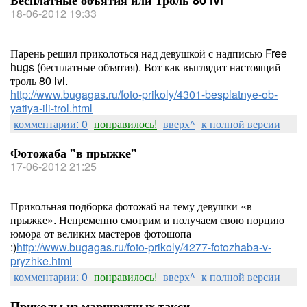
Бесплатные объятия или Троль 80 lvl
18-06-2012 19:33
Парень решил приколоться над девушкой с надписью Free
hugs (бесплатные объятия). Вот как выглядит настоящий
троль 80 lvl.
http://www.bugagas.ru/foto-prikoly/4301-besplatnye-ob-
yatiya-ili-trol.html
комментарии: 0
понравилось!
вверх^
к полной версии
Фотожаба "в прыжке"
17-06-2012 21:25
Прикольная подборка фотожаб на тему девушки «в
прыжке». Непременно смотрим и получаем свою порцию
юмора от великих мастеров фотошопа
:)
http://www.bugagas.ru/foto-prikoly/4277-fotozhaba-v-
pryzhke.html
комментарии: 0
понравилось!
вверх^
к полной версии
Приколы из маршрутных такси