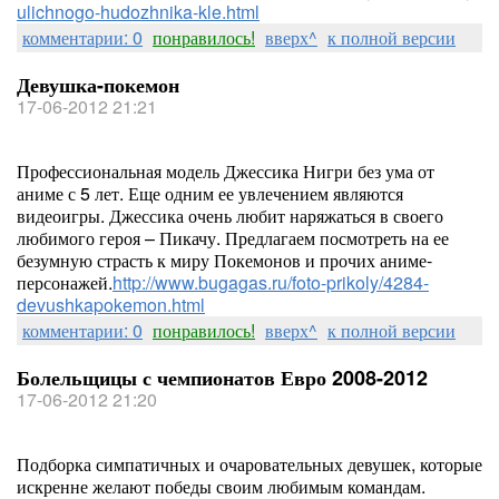
ulichnogo-hudozhnika-kle.html
комментарии: 0
понравилось!
вверх^
к полной версии
Девушка-покемон
17-06-2012 21:21
Профессиональная модель Джессика Нигри без ума от
аниме с 5 лет. Еще одним ее увлечением являются
видеоигры. Джессика очень любит наряжаться в своего
любимого героя – Пикачу. Предлагаем посмотреть на ее
безумную страсть к миру Покемонов и прочих аниме-
персонажей.
http://www.bugagas.ru/foto-prikoly/4284-
devushkapokemon.html
комментарии: 0
понравилось!
вверх^
к полной версии
Болельщицы с чемпионатов Евро 2008-2012
17-06-2012 21:20
Подборка симпатичных и очаровательных девушек, которые
искренне желают победы своим любимым командам.