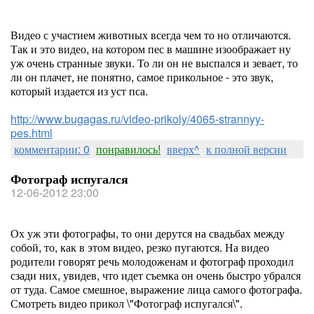
Видео с участием животных всегда чем то но отличаются.
Так и это видео, на котором пес в машине изоображает ну
уж очень странные звуки. То ли он не выспался и зевает, то
ли он плачет, не понятно, самое прикольное - это звук,
который издается из уст пса.
http://www.bugagas.ru/video-prikoly/4065-strannyy-
pes.html
комментарии: 0
понравилось!
вверх^
к полной версии
Фотограф испугался
12-06-2012 23:00
Ох уж эти фотографы, то они дерутся на свадьбах между
собой, то, как в этом видео, резко пугаются. На видео
родители говорят речь молодоженам и фотограф проходил
сзади них, увидев, что идет съемка он очень быстро убрался
от туда. Самое смешное, выражение лица самого фотографа.
Смотреть видео прикол \"Фотограф испугался\".