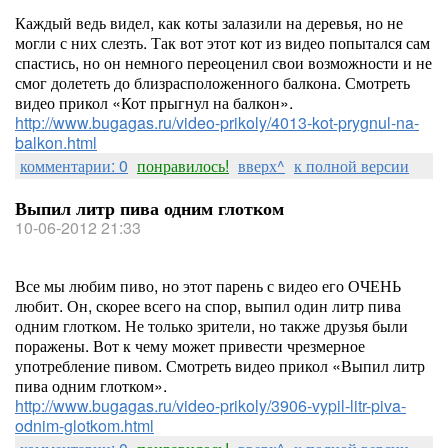
Каждый ведь видел, как коты залазили на деревья, но не
могли с них слезть. Так вот этот кот из видео попытался сам
спастись, но он немного переоценил свои возможности и не
смог долететь до близрасположенного балкона. Смотреть
видео прикол «Кот прыгнул на балкон».
http://www.bugagas.ru/video-prikoly/4013-kot-prygnul-na-
balkon.html
комментарии: 0
понравилось!
вверх^
к полной версии
Выпил литр пива одним глотком
10-06-2012 21:33
Все мы любим пиво, но этот парень с видео его ОЧЕНЬ
любит. Он, скорее всего на спор, выпил один литр пива
одним глотком. Не только зрители, но также друзья были
поражены. Вот к чему может привести чрезмерное
употребление пивом. Смотреть видео прикол «Выпил литр
пива одним глотком».
http://www.bugagas.ru/video-prikoly/3906-vypil-litr-piva-
odnim-glotkom.html