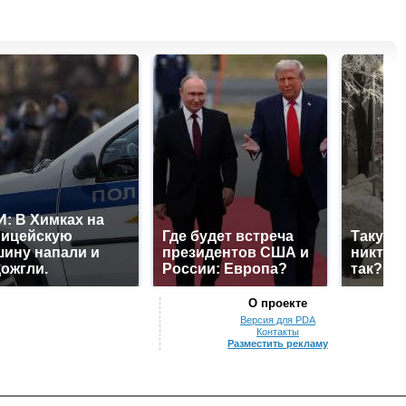
: В Химках на
лицейскую
Где будет встреча
Такую 
ину напали и
президентов США и
никто н
ожгли.
России: Европа?
так?!
О проекте
Версия для PDA
Контакты
Разместить рекламу