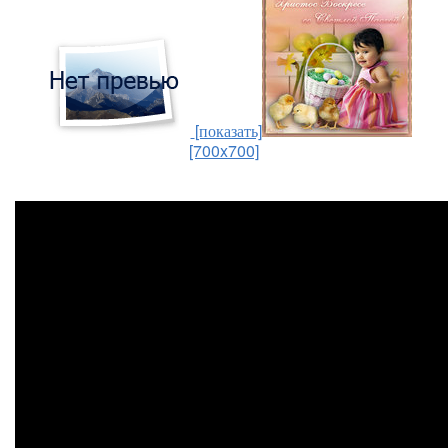
[показать]
[700x700]