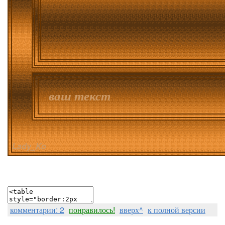
ваш текст
Lady_Ko
комментарии: 2
понравилось!
вверх^
к полной версии