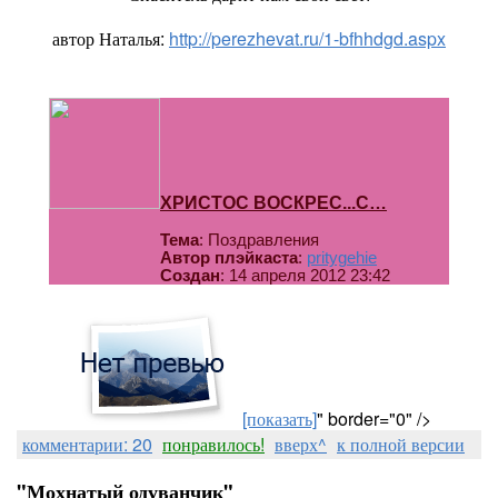
автор Наталья:
http://perezhevat.ru/1-bfhhdgd.aspx
ХРИСТОС ВОСКРЕС...С…
Тема
: Поздравления
Автор плэйкаста
:
pritygehie
Создан
: 14 апреля 2012 23:42
[показать]
" border="0" />
комментарии: 20
понравилось!
вверх^
к полной версии
"Мохнатый одуванчик"