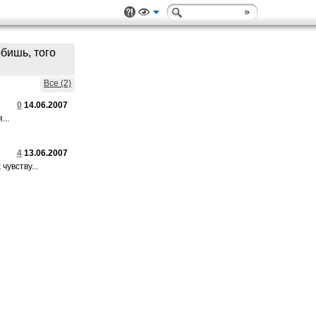
бишь, того
Все (2)
0
14.06.2007
...
4
13.06.2007
увству...