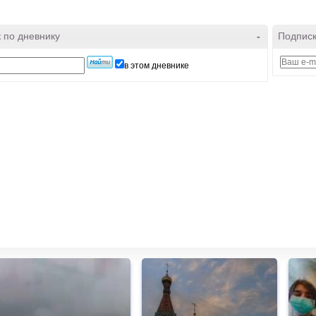
 по дневнику
-
Подписк
в этом дневнике