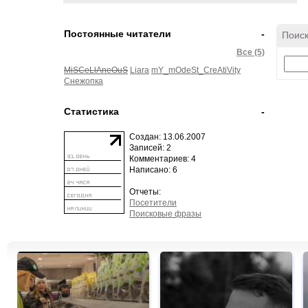
Постоянные читатели
-
Поиск
Все (5)
MiSCeLlAneOuS
Liara
mY_mOdeSt_CreAtiVity
Снежопка
Статистика
-
Создан: 13.06.2007
Записей: 2
Комментариев: 4
Написано: 6
Отчеты:
Посетители
Поисковые фразы