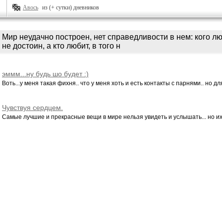
Авось
из (+ сутки) дневников
Мир неудачно построен, нет справедливости в нем: кого лю
не достоин, а кто любит, в того н
эммм...ну будь шо будет :)
Воть...у меня такая фихня.. что у меня хоть и есть контакты с парнями.. но для
Чувствуя сердцем.
Самые лучшие и прекрасные вещи в мире нельзя увидеть и услышать... но их ч