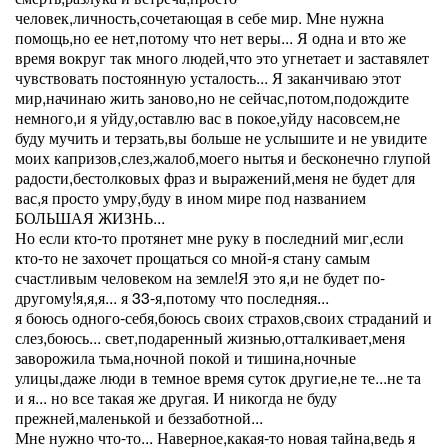
человек,личность,сочетающая в себе мир. Мне нужна
помощь,но ее нет,потому что нет веры... Я одна и вто же
время вокруг так много людей,что это угнетает и заставялет
чувствовать постоянную усталость... Я заканчиваю этот
мир,начинаю жить заново,но не сейчас,потом,подождите
немного,и я уйду,оставлю вас в покое,уйду насовсем,не
буду мучить и терзать,вы больше не услышите и не увидите
моих капризов,слез,жалоб,моего нытья и бесконечно глупой
радости,бестолковых фраз и выражений,меня не будет для
вас,я просто умру,буду в ином мире под названием
БОЛЬШАЯ ЖИЗНЬ...
Но если кто-то протянет мне руку в последний миг,если
кто-то не захочет прощаться со мной-я стану самым
счастливым человеком на земле!Я это я,и не будет по-
другому!я,я,я... я 33-я,потому что последняя...
я боюсь одного-себя,боюсь своих страхов,своих страданий и
слез,боюсь... свет,подаренный жизнью,отталкивает,меня
заворожила тьма,ночной покой и тишина,ночные
улицы,даже люди в темное время суток другие,не те...не та
и я... но все такая же другая. И никогда не буду
прежней,маленькой и беззаботной...
Мне нужно что-то... Наверное,какая-то новая тайна,ведь я