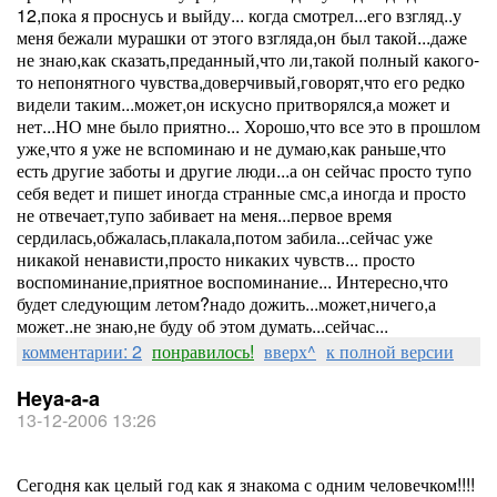
12,пока я проснусь и выйду... когда смотрел...его взгляд..у
меня бежали мурашки от этого взгляда,он был такой...даже
не знаю,как сказать,преданный,что ли,такой полный какого-
то непонятного чувства,доверчивый,говорят,что его редко
видели таким...может,он искусно притворялся,а может и
нет...НО мне было приятно... Хорошо,что все это в прошлом
уже,что я уже не вспоминаю и не думаю,как раньше,что
есть другие заботы и другие люди...а он сейчас просто тупо
себя ведет и пишет иногда странные смс,а иногда и просто
не отвечает,тупо забивает на меня...первое время
сердилась,обжалась,плакала,потом забила...сейчас уже
никакой ненависти,просто никаких чувств... просто
воспоминание,приятное воспоминание... Интересно,что
будет следующим летом?надо дожить...может,ничего,а
может..не знаю,не буду об этом думать...сейчас...
комментарии: 2
понравилось!
вверх^
к полной версии
Heya-a-a
13-12-2006 13:26
Сегодня как целый год как я знакома с одним человечком!!!!