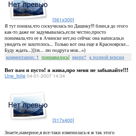
[361x300]
Я тут поняла,что соскучилась по Дашику!!! блин,я до этого
как-то даже не задумывалась,если честно,просто
понимала,что ее в Ачинске нет,но сейчас она написала,и
увидеть ее захотелось... Только вот она еще в Красноярске...
Буду ждать...)))эх... лю подруга моя...=)
комментарии: 1
понравилось!
вверх^
к полной версии
Вот вам и пусто! я жива,про меня не забывайте!!!
Une_folle
04-01-2007 14:34
[317x400]
Знаете,наверное,я все-таки изменилась-я ж так этого