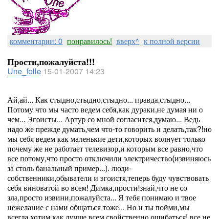
комментарии: 0
понравилось!
вверх^
к полной версии
Прости,пожалуйста!!!
Une_folle
15-01-2007 14:23
Ай,ай... Как стыдно,стыдно,стыдно... правда,стыдно...
Потому что мы часто ведем себя,как дураки,не думая ни о
чем... Эгоисты... Артур со мной согласится,думаю... Ведь
надо же прежде думать,чем что-то говорить и делать,так?!но
мы себя ведем как маленькие дети,которых волнует только
почему же не работает телевизор,и которым все равно,что
все потому,что просто отключили электричество(извиняюсь
за столь банальный пример...). люди-
собственники,обыватели и эгоистя,теперь буду чувствовать
себя виноватой во всем! Димка,прости!знай,что не со
зла,просто извини,пожалуйста... Я тебя понимаю и твое
нежелание с нами общаться тоже... Но и ты пойми,мы
всегда хотим как лучше,всем свойственно ошибаться! все,не