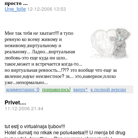
просто ...
Une_folle
12-12-2006 13:53
Мне так тебя не хватает!!! я тупо
ревную ко всему живому и
неживому,виртуальному и
реальному... Ладно...виртуальная
любовь-это еще куда ни шло..
такое,может и встречается когда-то...
но виртуальная ревность...!?!? это вообще что еще за
явление,науке неизвестное? эх... это,наверное,плохо
уже...ненормально...
комментарии: 0
понравилось!
вверх^
к полной версии
Privet....
11-12-2006 21:44
tut estj o virtualnaja ljubov!!!
Hotel dumatj no nikak ne polu4aetsa!!! U menja bil drug