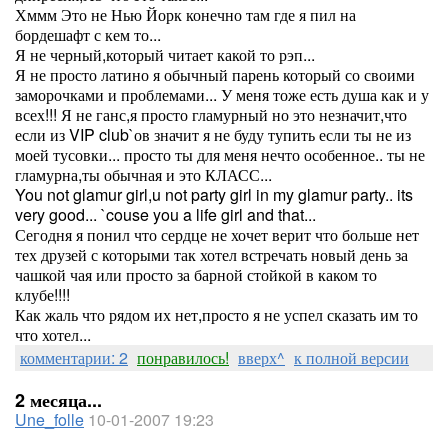
Хммм Это не Нью Йорк конечно там где я пил на
бордешафт с кем то...
Я не черный,который читает какой то рэп...
Я не просто латино я обычный парень который со своими
заморочками и проблемами... У меня тоже есть душа как и у
всех!!! Я не ганс,я просто гламурный но это незначит,что
если из VIP club`ов значит я не буду тупить если ты не из
моей тусовки... просто ты для меня нечто особенное.. ты не
гламурна,ты обычная и это КЛАСС...
You not glamur girl,u not party girl in my glamur party.. its
very good... `couse you a life girl and that...
Сегодня я понил что сердце не хочет верит что больше нет
тех друзей с которыми так хотел встречать новый день за
чашкой чая или просто за барной стойкой в каком то
клубе!!!!
Как жаль что рядом их нет,просто я не успел сказать им то
что хотел...
комментарии: 2
понравилось!
вверх^
к полной версии
2 месяца...
Une_folle
10-01-2007 19:23