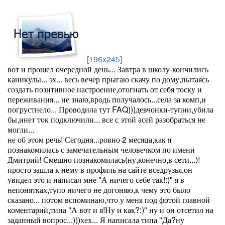
[196x245]
вот и прошел очередной день... Завтра в школу-кончились
каникулы... эх... весь вечер прыгаю скачу по дому,пытаясь
создать позитивное настроение,отогнать от себя тоску и
переживания... не знаю,вродь получалось...села за комп,и
погрустнело... Проводила тут FAQ)))девчонки-тупни,убила
бы,инет ток подключили... все с этой асей разобраться не
могли...
не об этом речь! Сегодня...ровно 2 месяца,как я
познакомилась с замечательным человечком по имени
Дмитрий! Смешно познакомилась(ну,конечно,в сети...)!
просто зашла к нему в профиль на сайте вседрузья,он
увидел это и написал мне "А ничего себе так!:)" я в
непонятках,тупо ничего не догоняю,к чему это было
сказано... потом вспоминаю,что у меня под фотой главной
коментарий,типа "А вот и я!Ну и как?:)" ну и он отсетил на
заданный вопрос...)))хех... Я написала типа "Да?ну