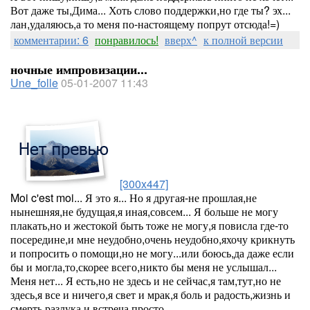
Вот даже ты,Дима... Хоть слово поддержки,но где ты? эх...
лан,удаляюсь,а то меня по-настоящему попрут отсюда!=)
комментарии: 6
понравилось!
вверх^
к полной версии
ночные импровизации...
Une_folle
05-01-2007 11:43
[300x447]
Moi c'est moi... Я это я... Но я другая-не прошлая,не
нынешняя,не будущая,я иная,совсем... Я больше не могу
плакать,но и жестокой быть тоже не могу,я повисла где-то
посередине,и мне неудобно,очень неудобно,яхочу крикнуть
и попросить о помощи,но не могу...или боюсь,да даже если
бы и могла,то,скорее всего,никто бы меня не услышал...
Меня нет... Я есть,но не здесь и не сейчас,я там,тут,но не
здесь,я все и ничего,я свет и мрак,я боль и радость,жизнь и
смерть,разлука и встреча,просто