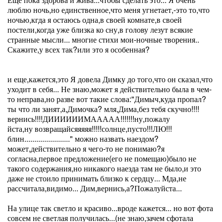
люблю ночь,но единственное,что меня угнетает,-это то,что
ночью,кгда я остаюсь одна,в своей комнате,в своей
постели,когда уже близка ко сну,в голову лезут всякие
странные мысли... многие стихи мои-ночные творения..
Скажите,у всех так?или это я особенная?
и еще,кажется,это Я довела Димку до того,что он сказал,что
уходит в себя... Не знаю,может я действительно была в чем-
то неправа,но разве вот такие слова:"Димыч,куда пропал?
ты что ли занят,а,Димочка? мля,Дима,без тебя скучно!!!!
вернись!!!!ДИИИИИИМААААА!!!!!!!ну,пожалу
йста,ну возвращайсяяяяя!!!!!солнце,пусто!!!ЛЮ!!!
блин......................." можно назвать наездом?
может,действительно я чего-то не понимаю?я
согласна,первое предложение(его не помещаю)было не
такого содержания,но никакого наезда там не было,и это
даже не стоило принимать близко к сердцу... Мда,не
рассчитала,видимо... Дим,вернись,а?Пожалуйста...
На улице так светло и красиво...вроде кажется... но вот фота
совсем не светлая получилась...(не знаю,зачем сфотала