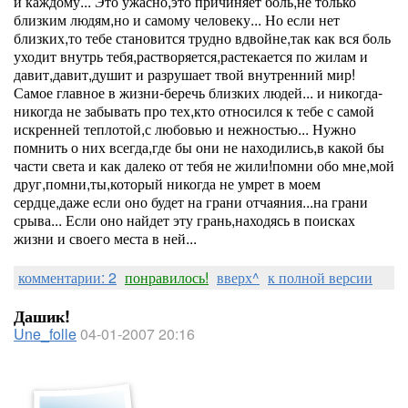
и каждому... Это ужасно,это причиняет боль,не только
близким людям,но и самому человеку... Но если нет
близких,то тебе становится трудно вдвойне,так как вся боль
уходит внутрь тебя,растворяется,растекается по жилам и
давит,давит,душит и разрушает твой внутренний мир!
Самое главное в жизни-беречь близких людей... и никогда-
никогда не забывать про тех,кто относился к тебе с самой
искренней теплотой,с любовью и нежностью... Нужно
помнить о них всегда,где бы они не находились,в какой бы
части света и как далеко от тебя не жили!помни обо мне,мой
друг,помни,ты,который никогда не умрет в моем
сердце,даже если оно будет на грани отчаяния...на грани
срыва... Если оно найдет эту грань,находясь в поисках
жизни и своего места в ней...
комментарии: 2
понравилось!
вверх^
к полной версии
Дашик!
Une_folle
04-01-2007 20:16