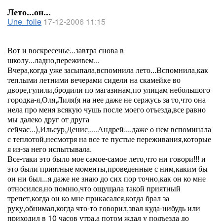
Лето...он...
Une_folle
17-12-2006 11:15
Вот и воскресенье...завтра снова в
школу...ладно,переживем...
Вчера,когда уже засыпала,вспомнила лето...Вспомнила,как
теплыми летними вечерами сидели на скамейке во
дворе,гулили,бродили по магазинам,по улицам небольшого
городка-я,Оля,Лиля(я на нее даже не сержусь за то,что она
нела про меня всякую чушь после моего отъезда,все равно
мы далеко друг от друга
сейчас...),Ильсур,Денис,....Андрей....даже о нем вспоминала
с теплотой,несмотря на все те пустые переживания,которые
я из-за него испытывала.
Все-таки это было мое самое-самое лето,что ни говори!!! и
это были приятные моменты,проведенные с ним,каким бы
он ни был...я даже не знаю до сих пор точно,как он ко мне
относился,но помню,что ощущала такой приятный
трепет,когда он ко мне прикасался,когда брал за
руку,обнимал,когда что-то говорил,звал куда-нибудь или
приходил в 10 часов утра,а потом ждал у подъезда до