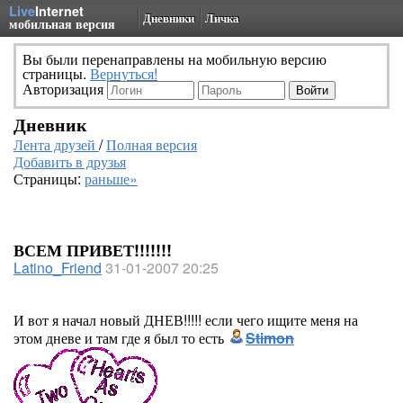
Live
Internet
Дневники
Личка
мобильная версия
Вы были перенаправлены на мобильную версию
страницы.
Вернуться!
Авторизация
Дневник
Лента друзей
/
Полная версия
Добавить в друзья
Страницы:
раньше»
ВСЕМ ПРИВЕТ!!!!!!!
Latino_Friend
31-01-2007 20:25
И вот я начал новый ДНЕВ!!!!! если чего ищите меня на
этом дневе и там где я был то есть
Stimon