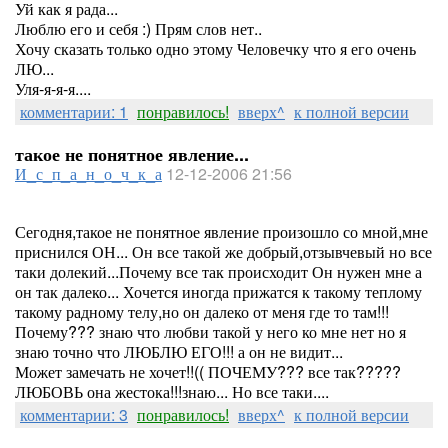
Уй как я рада...
Люблю его и себя :) Прям слов нет..
Хочу сказать только одно этому Человечку что я его очень
ЛЮ...
Уля-я-я-я....
комментарии: 1
понравилось!
вверх^
к полной версии
такое не понятное явление...
И_с_п_а_н_о_ч_к_а
12-12-2006 21:56
Сегодня,такое не понятное явление произошло со мной,мне
приснился ОН... Он все такой же добрый,отзывчевый но все
таки долекий...Почему все так происходит Он нужен мне а
он так далеко... Хочется иногда прижатся к такому теплому
такому радному телу,но он далеко от меня где то там!!!
Почему??? знаю что любви такой у него ко мне нет но я
знаю точно что ЛЮБЛЮ ЕГО!!! а он не видит...
Может замечать не хочет!!(( ПОЧЕМУ??? все так?????
ЛЮБОВЬ она жестока!!!знаю... Но все таки....
комментарии: 3
понравилось!
вверх^
к полной версии