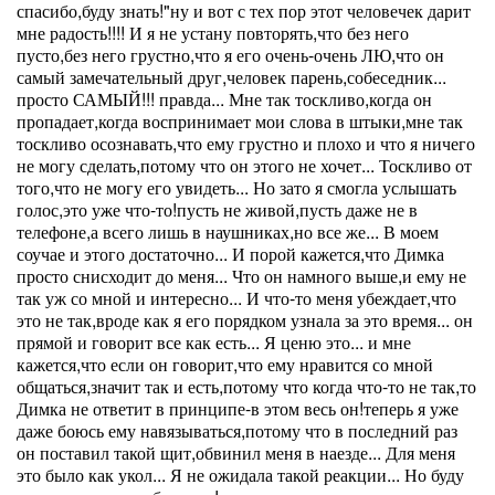
спасибо,буду знать!"ну и вот с тех пор этот человечек дарит
мне радость!!!! И я не устану повторять,что без него
пусто,без него грустно,что я его очень-очень ЛЮ,что он
самый замечательный друг,человек парень,собеседник...
просто САМЫЙ!!! правда... Мне так тоскливо,когда он
пропадает,когда воспринимает мои слова в штыки,мне так
тоскливо осознавать,что ему грустно и плохо и что я ничего
не могу сделать,потому что он этого не хочет... Тоскливо от
того,что не могу его увидеть... Но зато я смогла услышать
голос,это уже что-то!пусть не живой,пусть даже не в
телефоне,а всего лишь в наушниках,но все же... В моем
соучае и этого достаточно... И порой кажется,что Димка
просто снисходит до меня... Что он намного выше,и ему не
так уж со мной и интересно... И что-то меня убеждает,что
это не так,вроде как я его порядком узнала за это время... он
прямой и говорит все как есть... Я ценю это... и мне
кажется,что если он говорит,что ему нравится со мной
общаться,значит так и есть,потому что когда что-то не так,то
Димка не ответит в принципе-в этом весь он!теперь я уже
даже боюсь ему навязываться,потому что в последний раз
он поставил такой щит,обвинил меня в наезде... Для меня
это было как укол... Я не ожидала такой реакции... Но буду