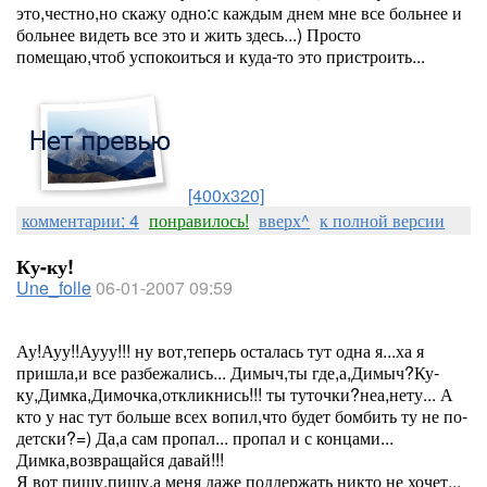
это,честно,но скажу одно:с каждым днем мне все больнее и
больнее видеть все это и жить здесь...) Просто
помещаю,чтоб успокоиться и куда-то это пристроить...
[400x320]
комментарии: 4
понравилось!
вверх^
к полной версии
Ку-ку!
Une_folle
06-01-2007 09:59
Ау!Ауу!!Аууу!!! ну вот,теперь осталась тут одна я...ха я
пришла,и все разбежались... Димыч,ты где,а,Димыч?Ку-
ку,Димка,Димочка,откликнись!!! ты туточки?неа,нету... А
кто у нас тут больше всех вопил,что будет бомбить ту не по-
детски?=) Да,а сам пропал... пропал и с концами...
Димка,возвращайся давай!!!
Я вот пишу,пишу,а меня даже поддержать никто не хочет...