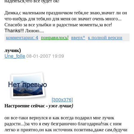
надеяться,что все будет ок!
Димка,с маленьким праздничком тебя,не знаю,значит ли он
что-нибудь для тебя,но для меня он значит очень много...
Спасибо за все улыбки и радостные моменты,за все!
Thanks!!! Лююю....
комментарии: 4
понравилось!
вверх^
к полной версии
лучик)
Une_folle
08-01-2007 19:09
[300x376]
Настроение сейчас -
уже лучше)
он все-таки вернулся и как всегда подарил мне лучик
радости...)за что я ему безгранично благодарна!так с ним
легко и приятно,он как источник позитива,даже сам,будучи