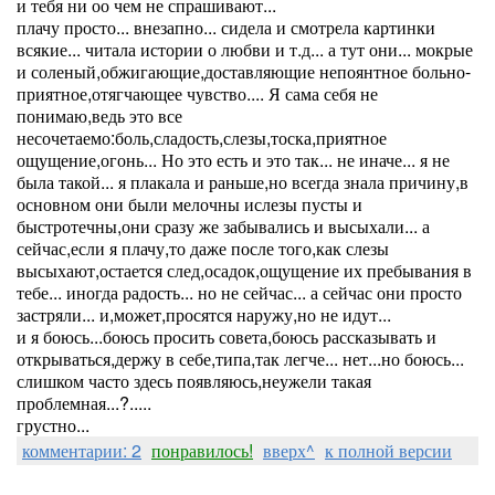
и тебя ни оо чем не спрашивают...
плачу просто... внезапно... сидела и смотрела картинки
всякие... читала истории о любви и т.д... а тут они... мокрые
и соленый,обжигающие,доставляющие непоянтное больно-
приятное,отягчающее чувство.... Я сама себя не
понимаю,ведь это все
несочетаемо:боль,сладость,слезы,тоска,приятное
ощущение,огонь... Но это есть и это так... не иначе... я не
была такой... я плакала и раньше,но всегда знала причину,в
основном они были мелочны ислезы пусты и
быстротечны,они сразу же забывались и высыхали... а
сейчас,если я плачу,то даже после того,как слезы
высыхают,остается след,осадок,ощущение их пребывания в
тебе... иногда радость... но не сейчас... а сейчас они просто
застряли... и,может,просятся наружу,но не идут...
и я боюсь...боюсь просить совета,боюсь рассказывать и
открываться,держу в себе,типа,так легче... нет...но боюсь...
слишком часто здесь появляюсь,неужели такая
проблемная...?.....
грустно...
комментарии: 2
понравилось!
вверх^
к полной версии