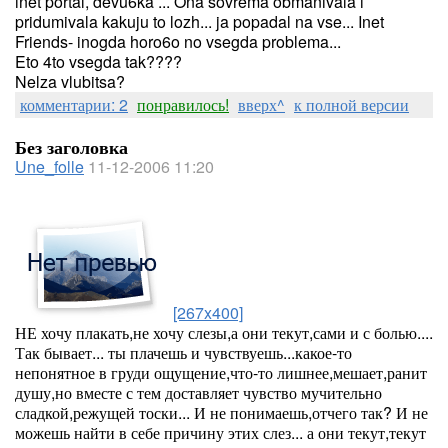
inet portal, devu6ka ... Ona sovrema obmanivala i
pridumivala kakuju to lozh... ja popadal na vse... Inet
Friends- inogda horo6o no vsegda problema...
Eto 4to vsegda tak????
Nelza vlubitsa?
комментарии: 2
понравилось!
вверх^
к полной версии
Без заголовка
Une_folle
11-12-2006 11:20
[267x400]
НЕ хочу плакать,не хочу слезы,а они текут,сами и с болью....
Так бывает... ты плачешь и чувствуешь...какое-то
непонятное в груди ощущение,что-то лишнее,мешает,ранит
душу,но вместе с тем доставляет чувство мучительно
сладкой,режущей тоски... И не понимаешь,отчего так? И не
можешь найти в себе причину этих слез... а они текут,текут