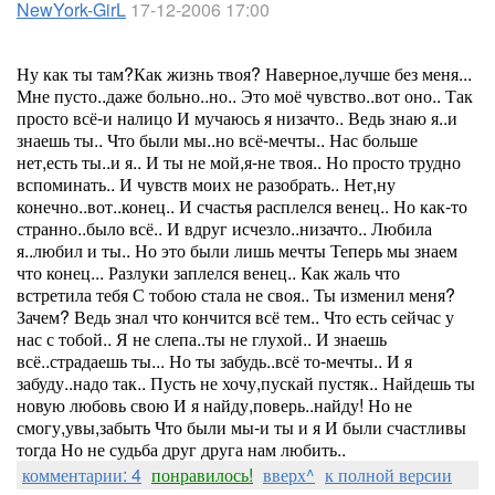
NewYork-GirL
17-12-2006 17:00
Ну как ты там?Как жизнь твоя? Наверное,лучше без меня...
Мне пусто..даже больно..но.. Это моё чувство..вот оно.. Так
просто всё-и налицо И мучаюсь я низачто.. Ведь знаю я..и
знаешь ты.. Что были мы..но всё-мечты.. Нас больше
нет,есть ты..и я.. И ты не мой,я-не твоя.. Но просто трудно
вспоминать.. И чувств моих не разобрать.. Нет,ну
конечно..вот..конец.. И счастья расплелся венец.. Но как-то
странно..было всё.. И вдруг исчезло..низачто.. Любила
я..любил и ты.. Но это были лишь мечты Теперь мы знаем
что конец... Разлуки заплелся венец.. Как жаль что
встретила тебя С тобою стала не своя.. Ты изменил меня?
Зачем? Ведь знал что кончится всё тем.. Что есть сейчас у
нас с тобой.. Я не слепа..ты не глухой.. И знаешь
всё..страдаешь ты... Но ты забудь..всё то-мечты.. И я
забуду..надо так.. Пусть не хочу,пускай пустяк.. Найдешь ты
новую любовь свою И я найду,поверь..найду! Но не
смогу,увы,забыть Что были мы-и ты и я И были счастливы
тогда Но не судьба друг друга нам любить..
комментарии: 4
понравилось!
вверх^
к полной версии