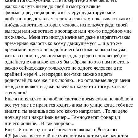
жалко,аж чуть ли не до слез! я смотрю всякие
фильмы,предачи,короче,всю ту ерунду,которую мне
любезно предоставляет телик,и если там показывают каких-
нибудь животных,которых человек использует ради своей
выгоды или животных в зоопарке или что-то подобное-мне
их жалко... Меня это иногда начинает даже напрягать-такая
чрезмерная жалость ко всему движущемуся!... и в то же
время мне ничего не надо!ничего!я согласна была бы уже
жить в своем отдельном мире,одна,среди своих вещей,но
одна!нет,не одна,кое-кого я бы забрала,но это нам не столь
важно сейчас,скажу только,что не одного человека,а по
крайней мере 4... и изредка все-таки можно видеть
родителей,тк все же я их люблю... но остальные люди меня
не вдохновляют и даже навевают какую-то тоску..хоть на
стену лезь!
Еще я поняла,что не люблю светлое время суток,не люблю,и
все тут!мне не нравится ходить днем по улице,когда тебя все
видят и ты видишь всех!это как-то напрягает... То ли дело
ночь,ну или накрайняк вечер... Темно,светят фонари,и
ничего больше... И так здорово...
Еще... Я поняла,что все!кончается школа-то!!!осталось
4(!!!)месяца всего,май не считаю,там как там уже начнется