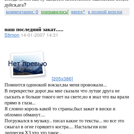
дуйся,ага?
комментарии: 0
понравилось!
вверх^
к полной версии
наш последний закат.....
Stimon
14-01-2007 14:31
[205x386]
Помнится одинокий вокзал,вы меня провожали...
В перекрестке дорог,вы мне сказали что лутше друга не
сыскать и больше токого нет на свете,но я знал что вы врали
прямо в глаза...
Я словно король какой то страны,был зажат в виски и
обломно обманут....
Погружался в музыку.. писал какие то тексты... но все это
сжыгал в огне горяшего костра.... Настальгия или
дипресия,ХЗ что это такое...