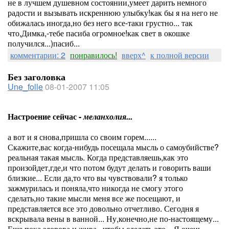
не в лучшем душевном состоянии,умеет дарить немного
радости и вызывать искреннюю улыбку!как бы я на него не
обижалась иногда,но без него все-таки грустно... так
что,Димка,-тебе пасиба огромное!как свет в окошке
получился...)пасиб...
комментарии: 2
понравилось!
вверх^
к полной версии
Без заголовка
Une_folle
08-01-2007 11:05
Настроение сейчас -
меланхолия...
а вот и я снова,пришла со своим горем......
Скажите,вас когда-нибудь посещала мысль о самоубийстве?
реальная такая мысль. Когда представляешь,как это
произойдет,где,и что потом будут делать и говорить ваши
близкие... Если да,то что вы чувствовали? я только
зажмурилась и поняла,что никогда не смогу этого
сделать,но такие мысли меня все же посещают, и
представляется все это довольно отчетливо. Сегодня я
вскрывала вены в ванной... Ну,конечно,не по-настоящему...
Еще пока здорова и жива...чтобы сделать это... Я очень