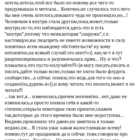
хотела,хотела,чтоб все было по-новому,все чего-то
придумывала и мечтала... Конечно,не случилось того.чего
бы мне очень хотелось,никакого чуда не произошло,но...!
Человеком я внутри стала другим,пока,может,только
внутри,но то,что наблюдается,здесь-это и есть
"внутри",потому что меня,которая "снаружи",т.е.
настоящую,вы лицезреть не имеете возможности в силу
понятных всем икаждому обстоятельств! ну кому
непонятно,на всякий случай:это инет!=)) лан,че-т я тут
раиронизировалась и разумничалась прям... Ну и что?
плакались,что пусто-получайте!!!=)я могу писать,писать и
писать,дайте только волю,только не охота было флудить
сообщество...а сейчас поняла,что ведь для того-то оно и
создано(ха,дурень я=)),и кому читать это неохота,может и не
читать!!!
...так вот,я... изменилась,причем непонятно...нет,даже не
изменилась,а просто поняла себя в какой-то
степени,открыла некоторые свои прихоти,скажем
так,котолрые до этого времени были мне недоступны...
Видимо,произошло это давно,но заметила я только
недано,хм... Я стала ужас какая жалостливая,ко всему!
помню,тут до праздников да и сейчас тоже,говорили про
казнь этого...Хусейна... Не поверите,но мне было его