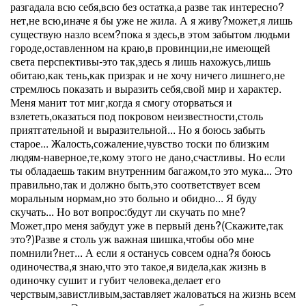
разгадала всю себя,всю без остатка,а разве так интересно?
нет,не всю,иначе я бы уже не жила. А я живу?может,я лишь
существую назло всем?пока я здесь,в этом забытом людьми
городе,оставленном на краю,в провинции,не имеющей
света перспективы-это так,здесь я лишь нахожусь,лишь
обитаю,как тень,как призрак и не хочу ничего лишнего,не
стремлюсь показать и выразить себя,свой мир и характер.
Меня манит тот миг,когда я смогу оторваться и
взлететь,оказаться под покровом неизвестности,столь
приятгательной и выразительной... Но я боюсь забыть
старое... Жалость,сожаление,чувство тоски по близким
людям-наверное,те,кому этого не дано,счастливы. Но если
ты обладаешь таким внутренним багажом,то это мука... Это
правильно,так и должно быть,это соответствует всем
моральным нормам,но это больно и обидно... Я буду
скучать... Но вот вопрос:будут ли скучать по мне?
Может,про меня забудут уже в первый день?(Скажите,так
это?)Разве я столь уж важная шишка,чтобы обо мне
помнили?нет... А если я останусь совсем одна?я боюсь
одиночества,я знаю,что это такое,я видела,как жизнь в
одиночку сушит и губит человека,делает его
черствым,завистливым,заставляет жаловаться на жизнь всем