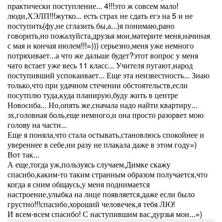
практически поступление... 4!!!это ж совсем мало!
люди,ХЭЛП!!!жутко... есть страх не сдать егэ на 5 и не
поступить(фу,не сглазить бы,а...)я понимаю,рано
говорить,но пожалуйста,друзья мои,материте меня,начиная
с мая и кончая июлем!!!=))) серьезно,меня уже немного
потряхивает...а что же дальше будет?этот вопрос у меня
чато встает уже весь 11 класс... Учителя пугают,народ
поступивший успокаивает... Еще эта неизвестность... Знаю
только,что при удачном стечении обстоятельств,если
посутплю туда,куда планирую,буду жить в центре
Новосиба... Но,опять же,сначала надо найти квартиру...
эх,головная боль,еще немного,и она просто разорвет мою
голову на части...
Еще я поняла,что стала остывать,становлюсь спокойнее и
увереннее в себе,ни разу не плакала даже в этом году=)
Вот так...
А еще,тогда уж,пользуясь случаем,Димке скажу
спасибо,каким-то таким странным образом получается,что
когда я сним общаусь,у меня поднимается
настроение,улыбка на лице появляется,даже если было
грустно!!!спасибо,хороший человечек,я тебя ЛЮ!
И всем-всем спасибо! С наступившим вас,дурзья мои...=)