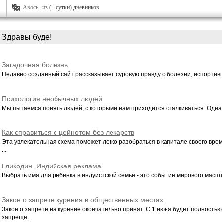
Авось
из (+ сутки) дневников
Здравы буде!
Загадочная болезнь
Недавно созданный сайт рассказывает суровую правду о болезни, испортивш
Психология необычных людей
Мы пытаемся понять людей, с которыми нам приходится сталкиваться. Однак
Как справиться с цейнотом без лекарств
Эта увлекательная схема поможет легко разобраться в капитале своего врем
...
Гликодин. Индийская реклама
Выбрать имя для ребенка в индуистской семье - это событие мирового масшта
Закон о запрете курения в общественных местах
Закон о запрете на курение окончательно принят. С 1 июня будет полностью
запреще...