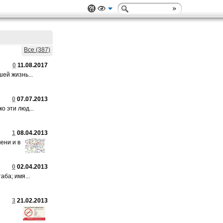
Все (387)
0
11.08.2017
ей жизнь...
0
07.07.2013
о эти люд...
1
08.04.2013
ени и в
0
02.04.2013
ба; имя...
3
21.02.2013