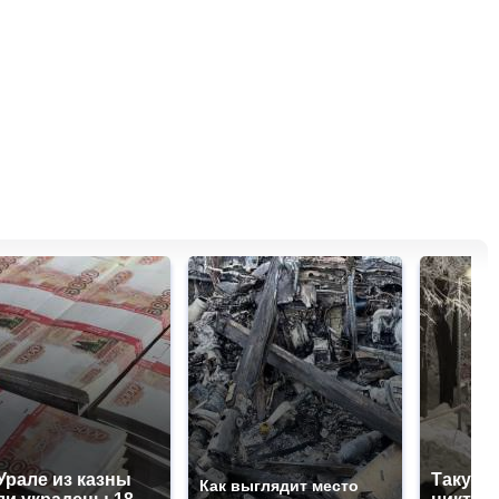
Урале из казны
Такую 
Как выглядит место