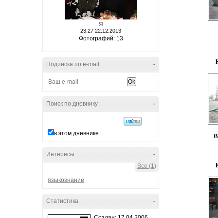
Я
23:27 22.12.2013
Фотографий: 13
Подписка по e-mail
-
Поиск по дневнику
-
в этом дневнике
В
Интересы
-
Все (1)
языкознание
Статистика
-
Создан: 17.04.2006