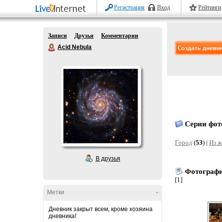
Регистрация
Вход
Рейтинги
Записи
Друзья
Комментарии
Acid Nebula
Серии фот
Город
(
53
) |
Из 
В друзья
Фотограф
[1]
Метки
-
Дневник закрыт всем, кроме хозяина
дневника!