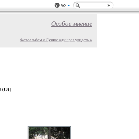
Особое мнение
Фотоальбом « Лучше один раз увидеть »
Я
(13)
|