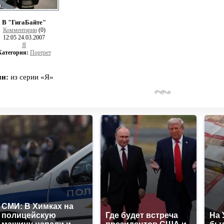
В "ГигаБайте"
Комментарии
(0)
12:05 24.03.2007
Я
Категория:
Портрет
ии:
из серии «Я»
СМИ: В Химках на
полицейскую
Где будет встреча
На 