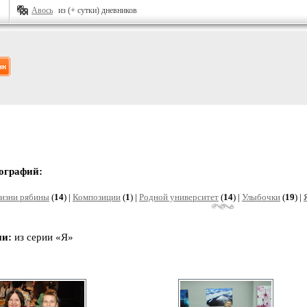
Авось
из (+ сутки) дневников
ографий:
жизни рябины
(
14
) |
Композиции
(
1
) |
Родной университет
(
14
) |
Улыбочки
(
19
) |
ии:
из серии «Я»