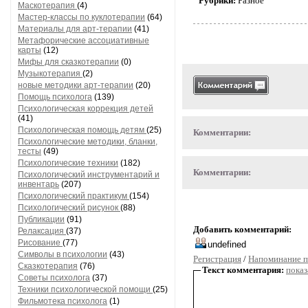
Рубрики:
Разное
Маскотерапия
(4)
Мастер-классы по куклотерапии
(64)
Материалы для арт-терапии
(41)
Метафорические ассоциативные
карты
(12)
Мифы для сказкотерапии
(0)
Музыкотерапия
(2)
новые методики арт-терапии
(20)
Помощь психолога
(139)
Психологическая коррекция детей
(41)
Психологическая помощь детям
(25)
Комментарии:
Психологические методики, бланки,
тесты
(49)
Психологические техники
(182)
Комментарии:
Психологический инструментарий и
инвентарь
(207)
Психологический практикум
(154)
Психологический рисунок
(88)
Публикации
(91)
Добавить комментарий:
Релаксация
(37)
Рисование
(77)
Символы в психологии
(43)
Регистрация
/
Напоминание п
Сказкотерапия
(76)
Текст комментария:
показ
Советы психолога
(37)
Техники психологической помощи
(25)
Фильмотека психолога
(1)