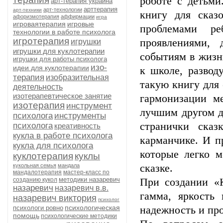
роботе с детьми
арт-терапия украина
арттерапия
арт-технологии
арт-техники
книгу для сказ
афоризмотерапия
аффирмации
игра
игроваятерапия
игровые
проблемами ре
технологии в работе психолога
игротерапия
проявлениями, 
игрушки
игрушки для куклотерапии
событиям в жизн
игрушки для работы психолога
изо-
идеи для куклотерапии
к школе, развод
терапия
изобразительная
такую книгу для 
деятельность
изотерапевтическое занятие
гармонизации м
изотерапия
инструмент
лучшим другом д
психолога
инструменты
странички сказ
психолога
креативность
кукла в работе психолога
карманчике. И п
кукла для психолога
которые легко м
куклотерапия
куклы
кукольная семья
мандала
сказке.
мандалотерапия
мастер-класс по
методики назаревич
созданию кукол
При создании «К
назаревич
назаревич в.в.
гамма, яркость 
назаревич виктория
психолог
психологическая
психологи ровно
надежность и про
помощь
психологические методики