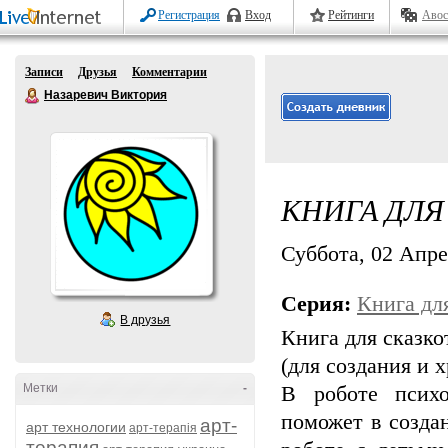
Регистрация
Вход
Рейтинги
Авос
Записи
Друзья
Комментарии
Назаревич Виктория
КНИГА ДЛЯ
Суббота, 02 Апрел
Серия:
Книга дл
В друзья
Книга для сказко
(для создания и 
Метки
-
В роботе психо
поможет в созда
арт-
арт технологии
арт-терапія
терапия