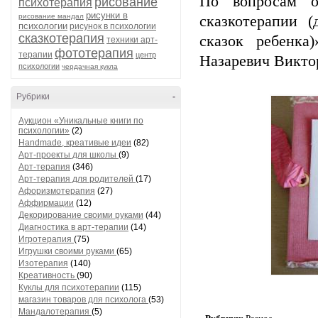
По вопросам о
рисование
психотерапия
рисунки в
рисование мандал
сказкотерапии (
психологии
рисунок в психологии
сказкотерапия
сказок ребенка
техники арт-
фототерапия
терапии
центр
Назаревич Викто
психологии
чердачная кукла
Рубрики
-
Аукцион «Уникальные книги по
психологии»
(2)
Handmade, креативые идеи
(82)
Арт-проекты для школы
(9)
Арт-терапия
(346)
Арт-терапия для родителей
(17)
Афоризмотерапия
(27)
Аффирмации
(12)
Декорирование своими руками
(44)
Диагностика в арт-терапии
(14)
Игротерапия
(75)
Игрушки своими руками
(65)
Изотерапия
(140)
Креативность
(90)
Куклы для психотерапии
(115)
магазин товаров для психолога
(53)
Мандалотерапия
(5)