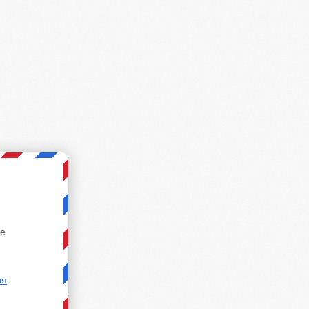
те
ля