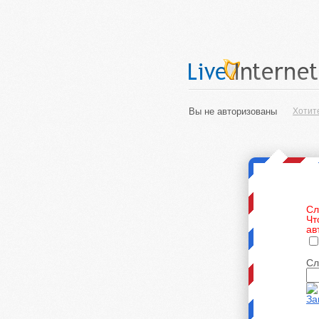
Вы не авторизованы
Хотит
Сл
Чт
ав
Сл
За