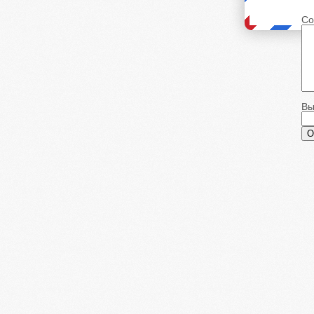
Со
Вы