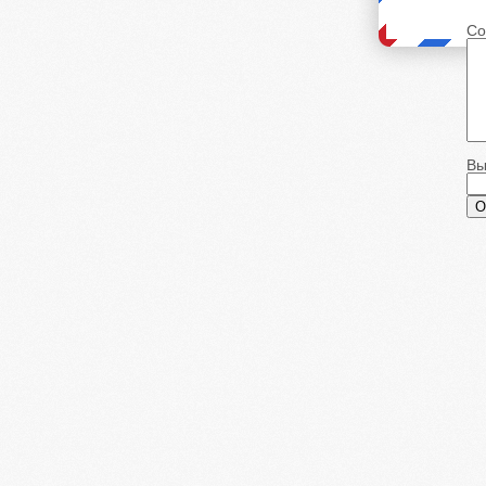
Со
Вы