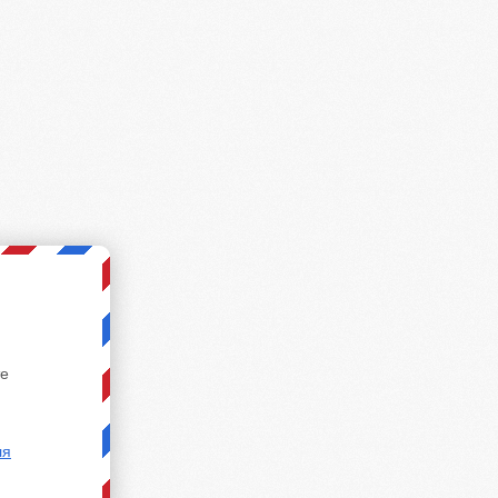
те
ля