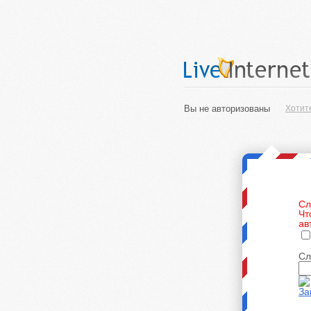
Вы не авторизованы
Хотит
Сл
Чт
ав
Сл
За