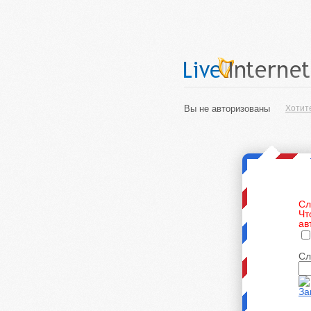
Вы не авторизованы
Хотит
Сл
Чт
ав
Сл
За