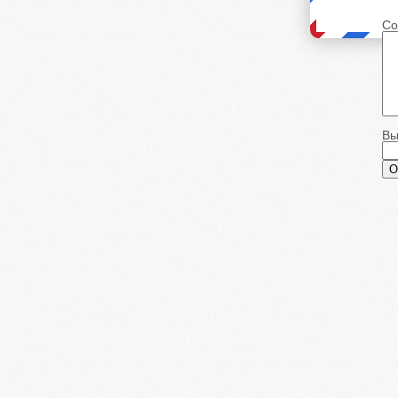
Со
Вы