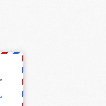
те
ля