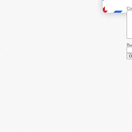
Со
Вы