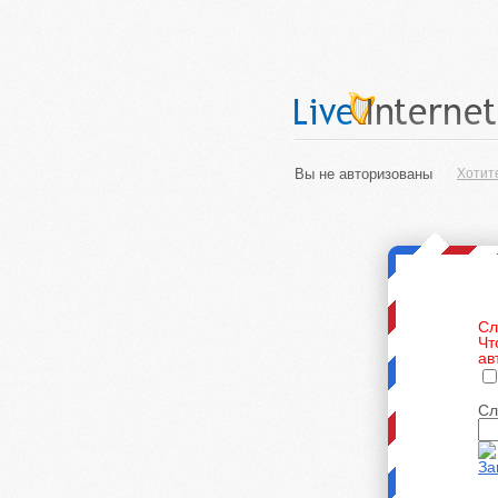
Вы не авторизованы
Хотит
Сл
Чт
ав
Сл
За