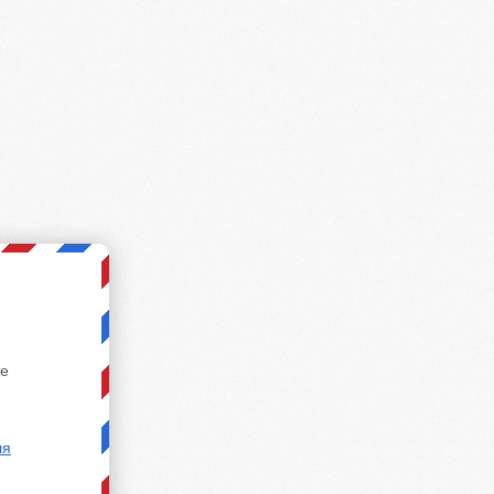
те
ля