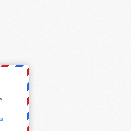
те
ля