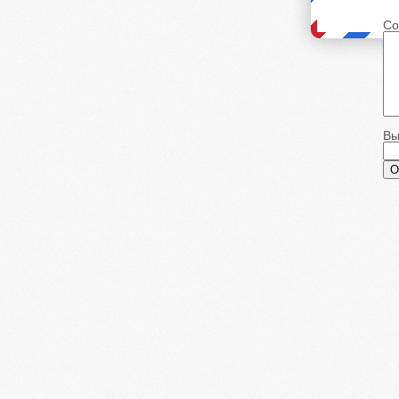
Со
Вы