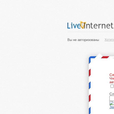
Вы не авторизованы
Хотит
Сл
Чт
ав
Сл
За