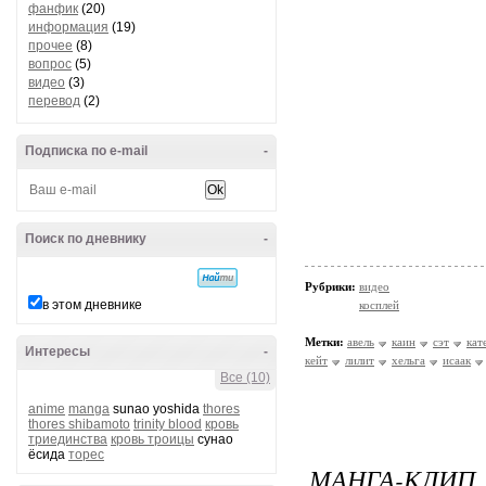
фанфик
(20)
информация
(19)
прочее
(8)
вопрос
(5)
видео
(3)
перевод
(2)
Подписка по e-mail
-
Поиск по дневнику
-
Рубрики:
видео
в этом дневнике
косплей
Метки:
авель
каин
сэт
кат
Интересы
-
кейт
лилит
хельга
исаак
Все (10)
anime
manga
sunao yoshida
thores
thores shibamoto
trinity blood
кровь
триединства
кровь троицы
сунао
ёсида
торес
МАНГА-КЛИП