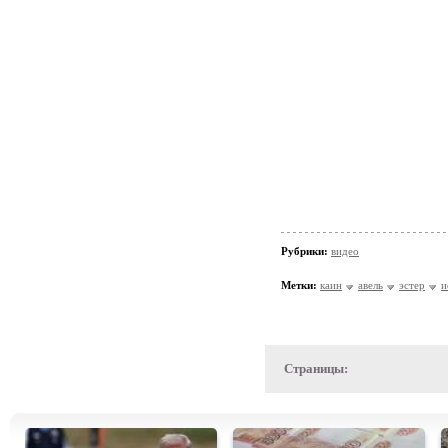
Рубрики:
видео
Метки:
каин
авель
эстер
и
Страницы: