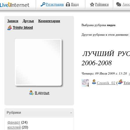
Регистрация
Вход
Рейтинги
Авос
Записи
Друзья
Комментарии
Выбрана рубрика
видео
.
Trinity blood
Другие рубрики в этом дневнике:
ЛУЧШИЙ РУС
2006-2008
Четверг, 09 Июля 2009 г. 13:28
Crusnik_02
(
Tri
В друзья
Рубрики
-
фанарт
(24)
косплей
(20)