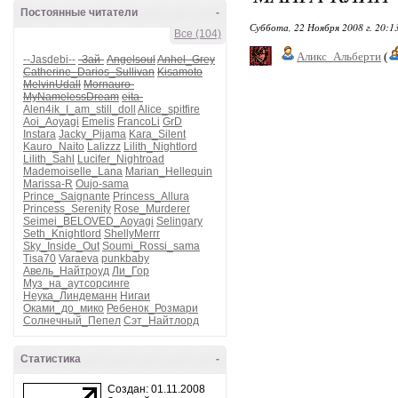
Постоянные читатели
-
Суббота, 22 Ноября 2008 г. 20:1
Все (104)
Аликс_Альберти
(
--Jasdebi--
-Зай-
Angelsoul
Anhel_Grey
Catherine_Darios_Sullivan
Kisamoto
MelvinUdall
Mornauro-
MyNamelessDream
eita-
Alen4ik_I_am_still_doll
Alice_spitfire
Aoi_Aoyagi
Emelis
FrancoLi
GrD
Instara
Jacky_Pijama
Kara_Silent
Kauro_Naito
Lalizzz
Lilith_Nightlord
Lilith_Sahl
Lucifer_Nightroad
Mademoiselle_Lana
Marian_Hellequin
Marissa-R
Oujo-sama
Prince_Saignante
Princess_Allura
Princess_Serenity
Rose_Murderer
Seimei_BELOVED_Aoyagi
Selingary
Seth_Knightlord
ShellyMerrr
Sky_Inside_Out
Soumi_Rossi_sama
Tisa70
Varaeva
punkbaby
Авель_Найтроуд
Ли_Гор
Муз_на_аутсорсинге
Неука_Линдеманн
Нигаи
Оками_до_мико
Ребенок_Розмари
Солнечный_Пепел
Сэт_Найтлорд
Статистика
-
Создан: 01.11.2008