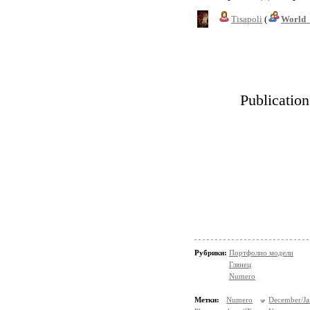
Tisapoli
(
World_
Publicatio
Рубрики:
Портфолио модели
Глянец
Numero
Метки:
Numero
December/J