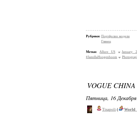
Рубрики:
Портфолио модели
Глянец
Метки:
Allure US
January 
#JamillaHoogenboom
Photograp
VOGUE CHINA 
Пятница, 16 Декабря 
Tisapoli
(
World_