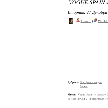
VOGUE SPAIN 
Вторник, 27 Декабря 
Tisapoli
(
World_
Рубрики:
Портфолио модели
Глянец
Метки:
Vogue Spain
January 
#StellaMaxwell
Photographer: #