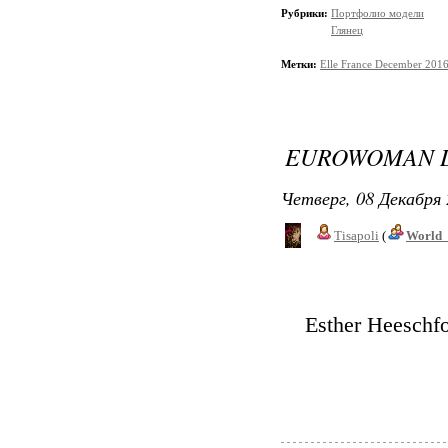
Рубрики:
Портфолио модели
Глянец
Метки:
Elle France December 201
EUROWOMAN D
Четверг, 08 Декабря 
Tisapoli
(
World_
Esther Heeschf