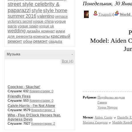
Понедельник, 30 Янва
street style celebrity &
paparazzi
style
style home
Tisapoli
(
World_
summer 2016
valentino
versace
vogue
vogue china
victoria's secret
paris
vogue spain
vogue uk
wedding
дизайн комнат
идеи
P
красивый
для ремонта
комнаты
Model: Aiden C
ремонт
ремонт
обои
свадьба
Ju
Музыка
-
Все (4)
Coockoo - Skachat'
Слушали: 632
Комментарии: 0
Friendly Fires
Рубрики:
Портфолио модели
Слушали: 553
Комментарии: 0
Глянец
Calvin Harris - I'm Not Alone
Vogue Nippon
Слушали: 9579
Комментарии: 1
Who - Five O'Clock Heroes feat.
Метки:
Aiden Curtis
Danielle E
Agyness Deyn
Mariana Zaragoza
Matilde Rastell
Слушали: 7927
Комментарии: 2