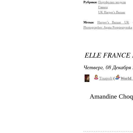
Рубрики:
Портфолио модели
Глянец
UK Harper's Bazaar
Метки:
Harper’s Bazaar UK
Photographer: Agata Pospieszynska
ELLE FRANCE
Четверг, 08 Декабря 
Tisapoli
(
World_
Amandine Choqu