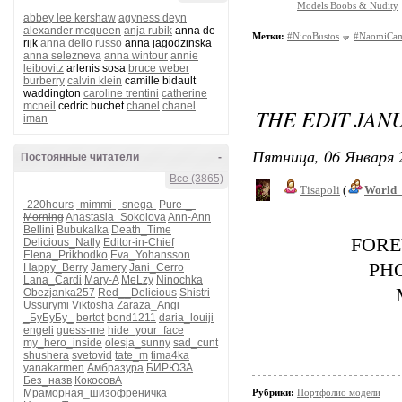
Models Boobs & Nudity
abbey lee kershaw
agyness deyn
alexander mcqueen
anja rubik
anna de
Метки:
#NicoBustos
#NaomiCam
rijk
anna dello russo
anna jagodzinska
anna selezneva
anna wintour
annie
leibovitz
arlenis sosa
bruce weber
burberry
calvin klein
camille bidault
waddington
caroline trentini
catherine
mcneil
cedric buchet
chanel
chanel
THE EDIT JAN
iman
Пятница, 06 Января 
Постоянные читатели
-
Все (3865)
Tisapoli
(
World_
-220hours
-mimmi-
-snega-
Pure-_-
Morning
Anastasia_Sokolova
Ann-Ann
Bellini
Bubukalka
Death_Time
FORE
Delicious_Natly
Editor-in-Chief
Elena_Prikhodko
Eva_Yohansson
PH
Happy_Berry
Jamery
Jani_Cerro
Lana_Cardi
Mary-A
MeLzy
Ninochka
Obezjanka257
Red__Delicious
Shistri
Ussurymi
Viktosha
Zaraza_Angi
_БуБуБу_
bertot
bond1211
daria_louiji
engeli
guess-me
hide_your_face
my_hero_inside
olesja_sunny
sad_cunt
shushera
svetovid
tate_m
tima4ka
yanakarmen
Амбразура
БИРЮЗА
Без_назв
КокосовА
Мраморная_шизофреничка
Рубрики:
Портфолио модели