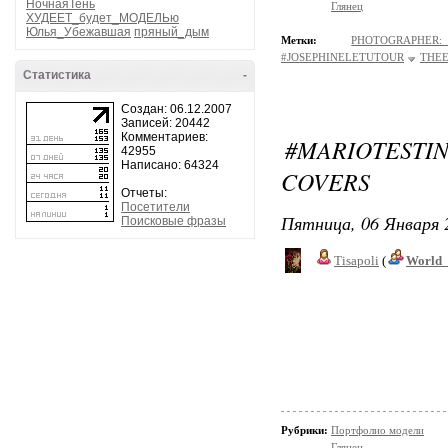
НочнаяТень
Глянец
ХУДЕЕТ_будет_МОДЕЛЬю
Юлья_Убежавшая
пряный_дым
Метки:
PHOTOGRAPHER
#JOSEPHINELETUTOUR
THEE
Статистика
-
Создан: 06.12.2007
Записей: 20442
Комментариев:
#MARIOTEST
42955
Написано: 64324
COVERS
Отчеты:
Посетители
Пятница, 06 Января 
Поисковые фразы
Tisapoli
(
World_
Рубрики:
Портфолио модели
Глянец