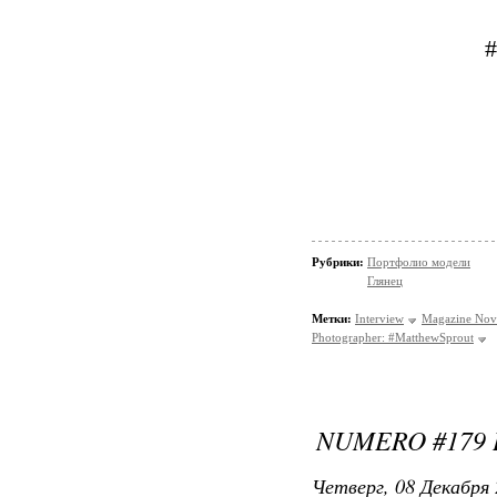
#
Рубрики:
Портфолио модели
Глянец
Метки:
Interview
Magazine Nov
Photographer: #MatthewSprout
NUMERO #179 
Четверг, 08 Декабря 