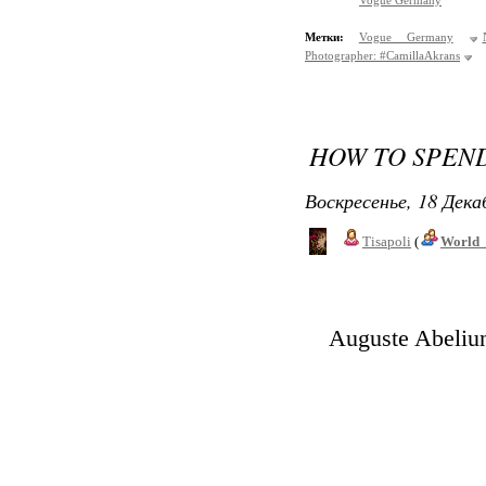
Vogue Germany
Метки:
Vogue Germany
Photographer: #CamillaAkrans
HOW TO SPEND
Воскресенье, 18 Дека
Tisapoli
(
World_
Auguste Abeliun