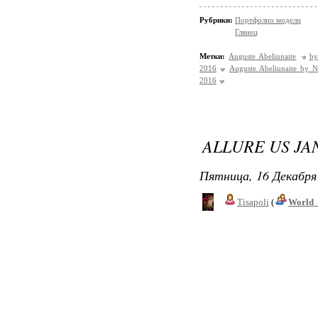
Рубрики:
Портфолио модели
Глянец
Метки:
Auguste Abeliunaite
by
2016
Auguste Abeliunaite by N
2016
ALLURE US JA
Пятница, 16 Декабря 
Tisapoli
(
World_