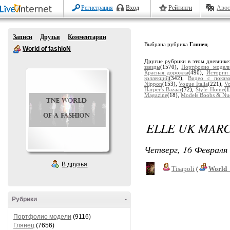
Регистрация
Вход
Рейтинги
Авос
Записи
Друзья
Комментарии
Выбрана рубрика
Глянец
.
World of fashioN
Другие рубрики в этом дневнике
звезды
(1570),
Портфолио модел
Красная дорожка
(490),
Истории
коллекций
(342),
Видео с показ
Nippon
(153),
Vogue Italia
(221),
V
Harper's Bazaar
(72),
Style Home
(1
Magazine
(18),
Models Boobs & Nu
ELLE UK MARC
Четверг, 16 Февраля 
В друзья
Tisapoli
(
World_
Рубрики
-
Портфолио модели
(9116)
Глянец
(7656)