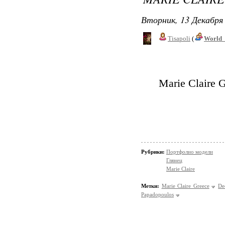
Вторник, 13 Декабря 
Tisapoli
(
World_
Marie Claire 
Рубрики:
Портфолио модели
Глянец
Marie Claire
Метки:
Marie Claire Greece
De
Papadopoulos