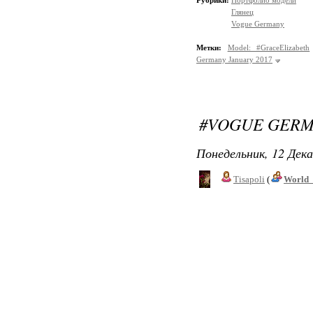
Рубрики:
Портфолио модели
Глянец
Vogue Germany
Метки:
Model: #GraceElizabeth
Germany January 2017
#VOGUE GERM
Понедельник, 12 Дека
Tisapoli
(
World_