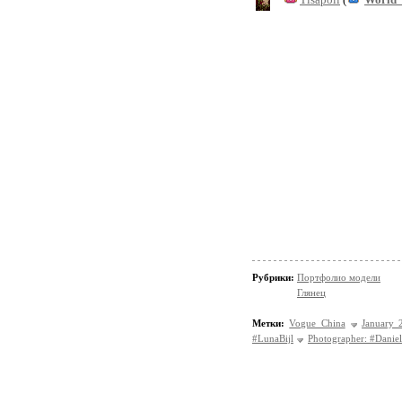
Рубрики:
Портфолио модели
Глянец
Метки:
Vogue China
January 
#LunaBijl
Photographer: #Danie