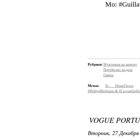
Mo: #Guill
Рубрики:
Мужчинам на заметку
Портфолио модели
Глянец
Метки:
St: #JesusCicero
#PhilippBierbaum & #LucvanGeffe
VOGUE PORTU
Вторник, 27 Декабря 