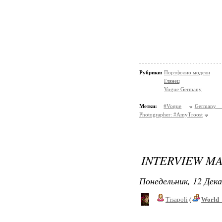
Рубрики:
Портфолио модели
Глянец
Vogue Germany
Метки:
#Vogue
Germany 
Photographer: #AmyTroost
INTERVIEW M
Понедельник, 12 Дека
Tisapoli
(
World_