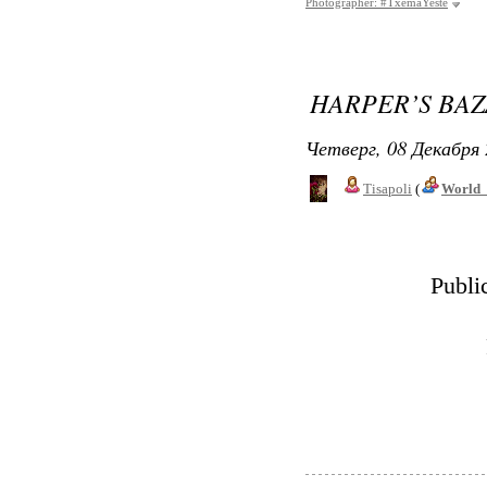
Photographer: #TxemaYeste
HARPER’S BAZ
Четверг, 08 Декабря 
Tisapoli
(
World_
Publi