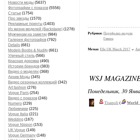
Новости моды
(5637)
Фотографии с показов
(5556)
Статьи
(1754)
Про звезды
(1570)
Рекламные принты
(1403)
Из жизни моделей (Backstage)
(1278)
Рубрики:
Портфолио модели
Мужчинам на заметку
(984)
Глянец
Галерея фотографов
(792)
Details
(681)
Метки:
Elle UK March 2017
Am
Models Boobs & Nudity
(661)
Уличный стиль
(566)
Красная дорожка
(490)
Истории брендов
(383)
Видео о моделях
(368)
WSJ MAGAZINE
Архив Моды
(345)
Видео сезонных коллекций
(342)
Art fashion
(276)
Понедельник, 30 Янва
Vogue Paris
(254)
Видео с показов
(246)
Tisapoli
(
World_
Numero
(229)
Любимчики
(225)
Vogue Italia
(221)
Wedding
(167)
Vogue Nippon
(153)
UK Vogue
(149)
Vogue Germany
(148)