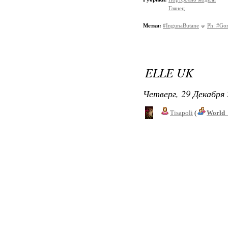
Глянец
Метки:
#IngunaButane
Ph: #Gor
ELLE UK
Четверг, 29 Декабря 
Tisapoli
(
World_