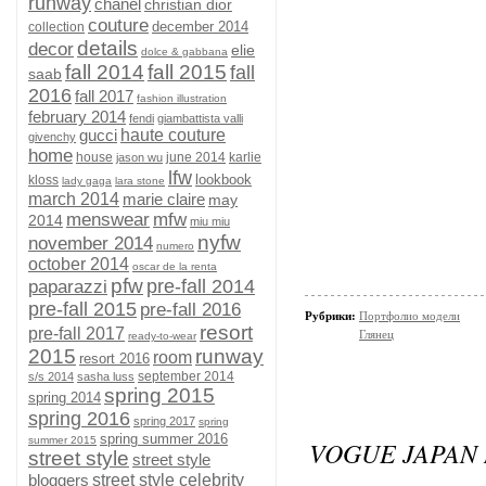
runway
chanel
christian dior
couture
december 2014
collection
details
decor
elie
dolce & gabbana
fall 2014
fall 2015
fall
saab
2016
fall 2017
fashion illustration
february 2014
fendi
giambattista valli
gucci
haute couture
givenchy
home
house
june 2014
karlie
jason wu
lfw
lookbook
kloss
lady gaga
lara stone
march 2014
marie claire
may
menswear
mfw
2014
miu miu
nyfw
november 2014
numero
october 2014
oscar de la renta
pfw
pre-fall 2014
paparazzi
pre-fall 2015
pre-fall 2016
Рубрики:
Портфолио модели
resort
pre-fall 2017
Глянец
ready-to-wear
2015
runway
room
resort 2016
september 2014
s/s 2014
sasha luss
spring 2015
spring 2014
spring 2016
spring 2017
spring
spring summer 2016
summer 2015
VOGUE JAPAN 
street style
street style
bloggers
street style celebrity