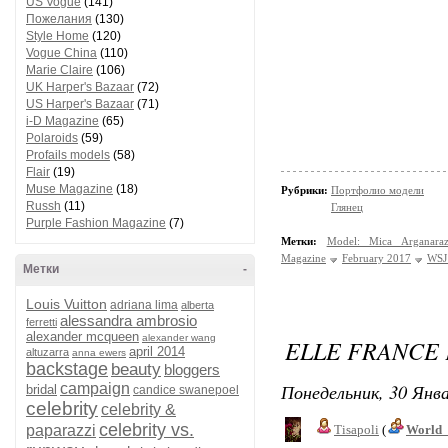
US Vogue
(141)
Пожелания
(130)
Style Home
(120)
Vogue China
(110)
Marie Claire
(106)
UK Harper's Bazaar
(72)
US Harper's Bazaar
(71)
i-D Magazine
(65)
Polaroids
(59)
Profails models
(58)
Flair
(19)
Muse Magazine
(18)
Рубрики:
Портфолио модели
Russh
(11)
Глянец
Purple Fashion Magazine
(7)
Метки:
Model: Mica Arganara
Magazine
February 2017
WSJ
Метки
-
Louis Vuitton
adriana lima
alberta
alessandra ambrosio
ferretti
alexander mcqueen
alexander wang
ELLE FRANCE 
april 2014
altuzarra
anna ewers
backstage
beauty
bloggers
Понедельник, 30 Янва
campaign
bridal
candice swanepoel
celebrity
celebrity &
celebrity vs.
paparazzi
Tisapoli
(
World_