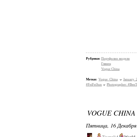
Рубрики:
Портфолио модели
Глянец
Vogue China
Метки:
Vogue China
January 
#FeiFeiSun
Photographer: #Ben
VOGUE CHINA 
Пятница, 16 Декабря 
Tisapoli
(
World_