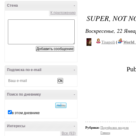
Стена
-
К приложению
SUPER, NOT 
Воскресенье, 22 Янва
Tisapoli
(
World_
Pub
Подписка по e-mail
-
Поиск по дневнику
-
в этом дневнике
Интересы
-
Рубрики:
Портфолио модели
Глянец
Все (93)