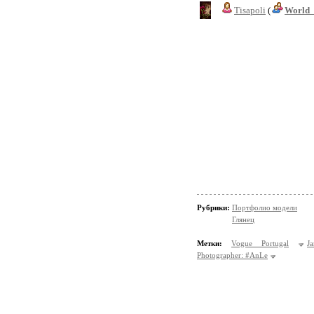
Tisapoli
(
World_
Рубрики:
Портфолио модели
Глянец
Метки:
Vogue Portugal
J
Photographer: #AnLe