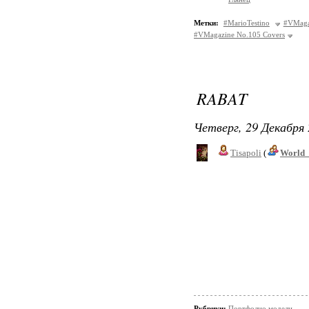
Метки:
#MarioTestino
#VMaga
#VMagazine No.105 Covers
RABAT
Четверг, 29 Декабря 
Tisapoli
(
World_
Рубрики:
Портфолио модели