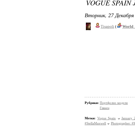
VOGUE SPAIN 
Вторник, 27 Декабря 
Tisapoli
(
World_
Рубрики:
Портфолио модели
Глянец
Метки:
Vogue Spain
January 
#StellaMaxwell
Photographer: #