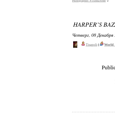
Photographer: #TxemaYeste
HARPER’S BAZ
Четверг, 08 Декабря 
Tisapoli
(
World_
Publi