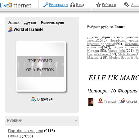
Регистрация
Вход
Рейтинги
Авос
Записи
Друзья
Комментарии
Выбрана рубрика
Глянец
.
World of fashioN
Другие рубрики в этом дневнике
звезды
(1570),
Портфолио модел
Красная дорожка
(490),
Истории
коллекций
(342),
Видео с показ
Nippon
(153),
Vogue Italia
(221),
V
Harper's Bazaar
(72),
Style Home
(1
Magazine
(18),
Models Boobs & Nu
ELLE UK MARC
Четверг, 16 Февраля 
В друзья
Tisapoli
(
World_
Рубрики
-
Портфолио модели
(9116)
Глянец
(7656)