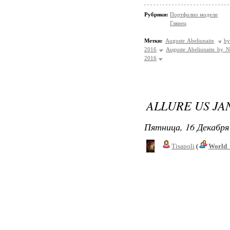
Рубрики:
Портфолио модели
Глянец
Метки:
Auguste Abeliunaite
by
2016
Auguste Abeliunaite by N
2016
ALLURE US JA
Пятница, 16 Декабря 
Tisapoli
(
World_