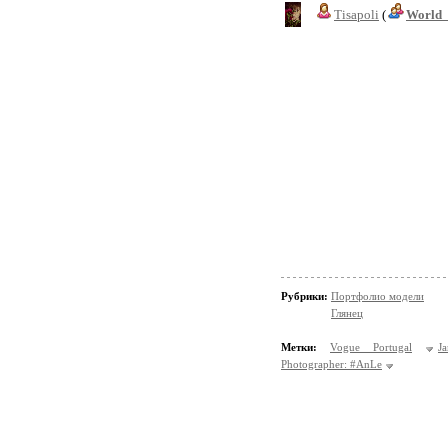
Tisapoli
(
World_
Рубрики:
Портфолио модели
Глянец
Метки:
Vogue Portugal
J
Photographer: #AnLe