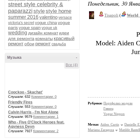
Понедельник, 30 Янва
street style celebrity &
paparazzi
style
style home
Tisapoli
(
World_
summer 2016
valentino
versace
vogue
vogue china
victoria's secret
paris
vogue spain
vogue uk
wedding
дизайн комнат
идеи
P
красивый
для ремонта
комнаты
Model: Aiden C
ремонт
ремонт
обои
свадьба
Ju
Музыка
-
Все (4)
Coockoo - Skachat'
Слушали: 632
Комментарии: 0
Friendly Fires
Рубрики:
Портфолио модели
Слушали: 553
Комментарии: 0
Глянец
Calvin Harris - I'm Not Alone
Vogue Nippon
Слушали: 9579
Комментарии: 1
Who - Five O'Clock Heroes feat.
Метки:
Aiden Curtis
Danielle E
Agyness Deyn
Mariana Zaragoza
Matilde Rastell
Слушали: 7927
Комментарии: 2