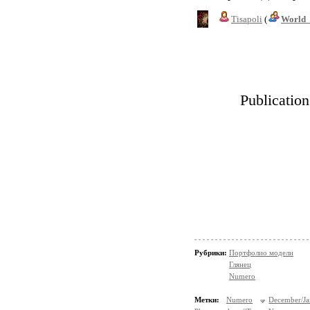
Tisapoli
(
World_
Publicatio
Рубрики:
Портфолио модели
Глянец
Numero
Метки:
Numero
December/J