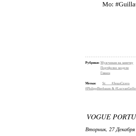
Mo: #Guill
Рубрики:
Мужчинам на заметку
Портфолио модели
Глянец
Метки:
St: #JesusCicero
#PhilippBierbaum & #LucvanGeffe
VOGUE PORTU
Вторник, 27 Декабря 