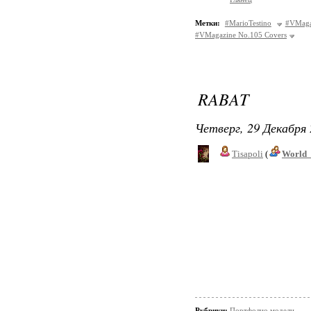
Метки:
#MarioTestino
#VMaga
#VMagazine No.105 Covers
RABAT
Четверг, 29 Декабря 
Tisapoli
(
World_
Рубрики:
Портфолио модели