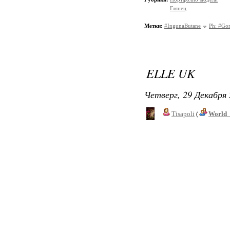
Глянец
Метки:
#IngunaButane
Ph: #Gor
ELLE UK
Четверг, 29 Декабря 
Tisapoli
(
World_