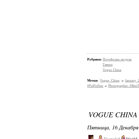
Рубрики:
Портфолио модели
Глянец
Vogue China
Метки:
Vogue China
January 
#FeiFeiSun
Photographer: #Ben
VOGUE CHINA 
Пятница, 16 Декабря 
Tisapoli
(
World_