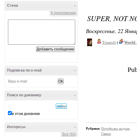
Стена
-
К приложению
SUPER, NOT 
Воскресенье, 22 Янва
Tisapoli
(
World_
Pub
Подписка по e-mail
-
Поиск по дневнику
-
в этом дневнике
Интересы
-
Рубрики:
Портфолио модели
Глянец
Все (93)