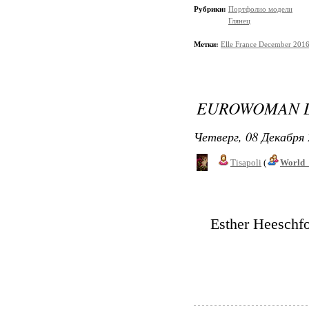
Рубрики:
Портфолио модели
Глянец
Метки:
Elle France December 201
EUROWOMAN D
Четверг, 08 Декабря 
Tisapoli
(
World_
Esther Heeschf