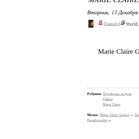
Вторник, 13 Декабря 
Tisapoli
(
World_
Marie Claire 
Рубрики:
Портфолио модели
Глянец
Marie Claire
Метки:
Marie Claire Greece
De
Papadopoulos