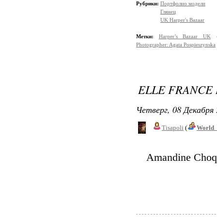
Рубрики:
Портфолио модели
Глянец
UK Harper's Bazaar
Метки:
Harper’s Bazaar UK
Photographer: Agata Pospieszynska
ELLE FRANCE
Четверг, 08 Декабря 
Tisapoli
(
World_
Amandine Choqu