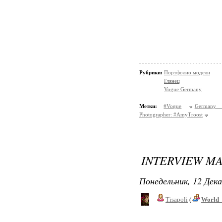
Рубрики:
Портфолио модели
Глянец
Vogue Germany
Метки:
#Vogue
Germany 
Photographer: #AmyTroost
INTERVIEW M
Понедельник, 12 Дека
Tisapoli
(
World_