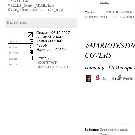
НочнаяТень
Глянец
ХУДЕЕТ_будет_МОДЕЛЬю
Юлья_Убежавшая
пряный_дым
Метки:
PHOTOGRAPHER
#JOSEPHINELETUTOUR
THEE
Статистика
-
Создан: 06.12.2007
Записей: 20442
Комментариев:
#MARIOTEST
42955
Написано: 64324
COVERS
Отчеты:
Посетители
Пятница, 06 Января 
Поисковые фразы
Tisapoli
(
World_
Рубрики:
Портфолио модели
Глянец