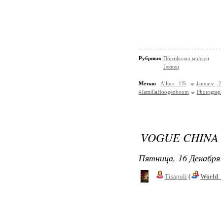
Рубрики:
Портфолио модели
Глянец
Метки:
Allure US
January 
#JamillaHoogenboom
Photograp
VOGUE CHINA 
Пятница, 16 Декабря 
Tisapoli
(
World_