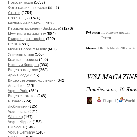
Новости моды
(5637)
Фотографии с показов
(5556)
Статьи
(1754)
Про звезды
(1570)
Рекламные принты
(1403)
Из жизни моделей (Backstage)
(1278)
Рубрики:
Портфолио модели
Мужчинам на заметку
(984)
Глянец
Галерея фотографов
(792)
Details
(681)
Метки:
Elle UK March 2017
Am
Models Boobs & Nudity
(661)
Уличный стиль
(566)
Красная дорожка
(490)
Истории брендов
(383)
Видео о моделях
(368)
WSJ MAGAZINE
Архив Моды
(345)
Видео сезонных коллекций
(342)
Art fashion
(276)
Понедельник, 30 Янва
Vogue Paris
(254)
Видео с показов
(246)
Tisapoli
(
World_
Numero
(229)
Любимчики
(225)
Vogue Italia
(221)
Wedding
(167)
Vogue Nippon
(153)
UK Vogue
(149)
Vogue Germany
(148)