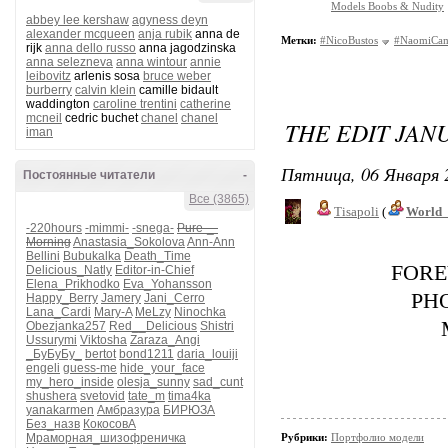
Models Boobs & Nudity
abbey lee kershaw
agyness deyn
alexander mcqueen
anja rubik
anna de
Метки:
#NicoBustos
#NaomiCam
rijk
anna dello russo
anna jagodzinska
anna selezneva
anna wintour
annie
leibovitz
arlenis sosa
bruce weber
burberry
calvin klein
camille bidault
waddington
caroline trentini
catherine
mcneil
cedric buchet
chanel
chanel
THE EDIT JAN
iman
Пятница, 06 Января 
Постоянные читатели
-
Все (3865)
Tisapoli
(
World_
-220hours
-mimmi-
-snega-
Pure-_-
Morning
Anastasia_Sokolova
Ann-Ann
Bellini
Bubukalka
Death_Time
FORE
Delicious_Natly
Editor-in-Chief
Elena_Prikhodko
Eva_Yohansson
PH
Happy_Berry
Jamery
Jani_Cerro
Lana_Cardi
Mary-A
MeLzy
Ninochka
Obezjanka257
Red__Delicious
Shistri
Ussurymi
Viktosha
Zaraza_Angi
_БуБуБу_
bertot
bond1211
daria_louiji
engeli
guess-me
hide_your_face
my_hero_inside
olesja_sunny
sad_cunt
shushera
svetovid
tate_m
tima4ka
yanakarmen
Амбразура
БИРЮЗА
Без_назв
КокосовА
Мраморная_шизофреничка
Рубрики:
Портфолио модели