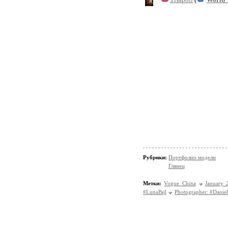
Рубрики:
Портфолио модели
Глянец
Метки:
Vogue China
January 
#LunaBijl
Photographer: #Danie