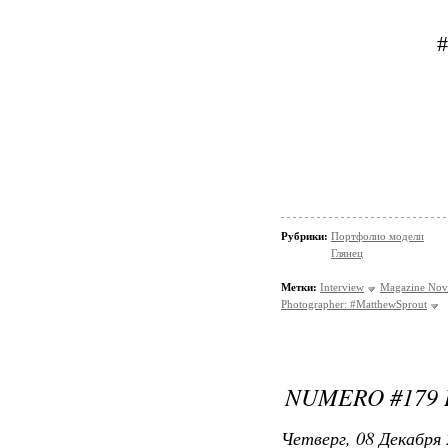
#
Рубрики:
Портфолио модели
Глянец
Метки:
Interview
Magazine Nov
Photographer: #MatthewSprout
NUMERO #179 
Четверг, 08 Декабря 