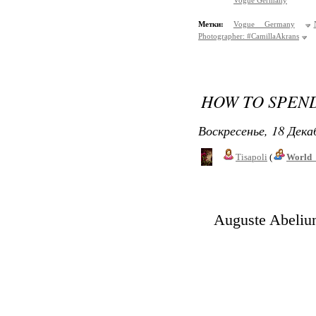
Vogue Germany
Метки:
Vogue Germany
Photographer: #CamillaAkrans
HOW TO SPEND
Воскресенье, 18 Дека
Tisapoli
(
World_
Auguste Abeliun