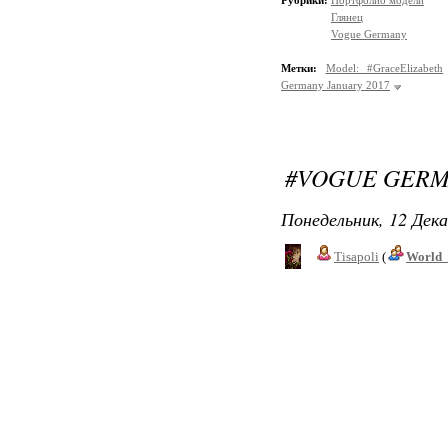
Рубрики:
Портфолио модели
Глянец
Vogue Germany
Метки:
Model: #GraceElizabeth
Germany January 2017
#VOGUE GERM
Понедельник, 12 Дека
Tisapoli
(
World_