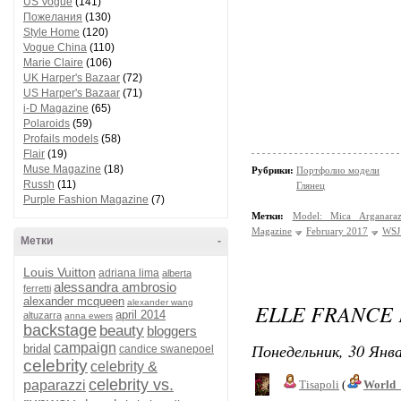
US Vogue
(141)
Пожелания
(130)
Style Home
(120)
Vogue China
(110)
Marie Claire
(106)
UK Harper's Bazaar
(72)
US Harper's Bazaar
(71)
i-D Magazine
(65)
Polaroids
(59)
Profails models
(58)
Flair
(19)
Muse Magazine
(18)
Рубрики:
Портфолио модели
Russh
(11)
Глянец
Purple Fashion Magazine
(7)
Метки:
Model: Mica Arganara
Magazine
February 2017
WSJ
Метки
-
Louis Vuitton
adriana lima
alberta
alessandra ambrosio
ferretti
alexander mcqueen
alexander wang
ELLE FRANCE 
april 2014
altuzarra
anna ewers
backstage
beauty
bloggers
Понедельник, 30 Янва
campaign
bridal
candice swanepoel
celebrity
celebrity &
celebrity vs.
paparazzi
Tisapoli
(
World_