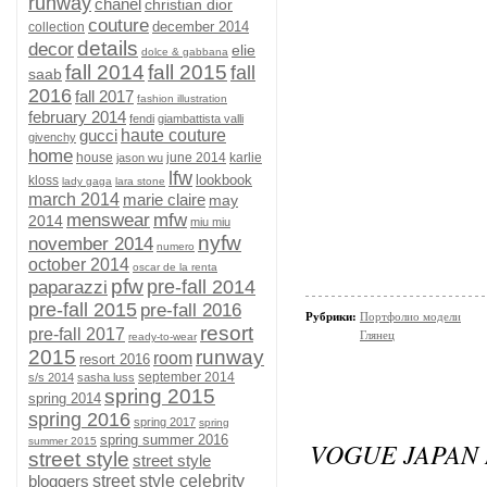
runway
chanel
christian dior
couture
december 2014
collection
details
decor
elie
dolce & gabbana
fall 2014
fall 2015
fall
saab
2016
fall 2017
fashion illustration
february 2014
fendi
giambattista valli
gucci
haute couture
givenchy
home
house
june 2014
karlie
jason wu
lfw
lookbook
kloss
lady gaga
lara stone
march 2014
marie claire
may
menswear
mfw
2014
miu miu
nyfw
november 2014
numero
october 2014
oscar de la renta
pfw
pre-fall 2014
paparazzi
pre-fall 2015
pre-fall 2016
Рубрики:
Портфолио модели
resort
pre-fall 2017
Глянец
ready-to-wear
2015
runway
room
resort 2016
september 2014
s/s 2014
sasha luss
spring 2015
spring 2014
spring 2016
spring 2017
spring
spring summer 2016
summer 2015
VOGUE JAPAN 
street style
street style
bloggers
street style celebrity