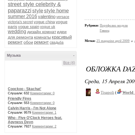
street style celebrity &
paparazzi
style
style home
summer 2016
valentino
versace
vogue
vogue china
victoria's secret
Рубрики:
Портфолио модели
paris
vogue spain
vogue uk
Глянец
wedding
дизайн комнат
идеи
красивый
для ремонта
комнаты
Метки:
25 magazine april 2009
ремонт
ремонт
обои
свадьба
Музыка
-
Все (4)
ОБЛОЖКА DAZ
Среда, 15 Апреля 200
Coockoo - Skachat'
Tisapoli
(
World_
Слушали: 632
Комментарии: 0
Friendly Fires
Слушали: 553
Комментарии: 0
Calvin Harris - I'm Not Alone
Слушали: 9579
Комментарии: 1
Who - Five O'Clock Heroes feat.
Agyness Deyn
Слушали: 7927
Комментарии: 2