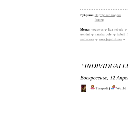
Рубрики:
Портфолио модели
Глянец
Метки:
vogue us
liya kebede
trentini
natasha poly
isabeli 
vodianova
anna jagodzinska
"INDIVIDUALL
Воскресенье, 12 Апре
Tisapoli
(
World_