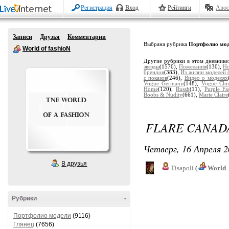
Регистрация
Вход
Рейтинги
Авос
Записи
Друзья
Комментарии
Выбрана рубрика
Портфолио мо
World of fashioN
Другие рубрики в этом дневнике
звезды
(1570),
Пожелания
(130),
Но
брендов
(383),
Из жизни моделей (
с показов
(246),
Видео о моделях
Vogue Germany
(148),
Vogue Chi
Home
(120),
Russh
(11),
Purple Fa
Boobs & Nudity
(661),
Marie Claire
FLARE CANADA
Четверг, 16 Апреля 2
В друзья
Tisapoli
(
World_
Рубрики
-
Портфолио модели
(9116)
Глянец
(7656)