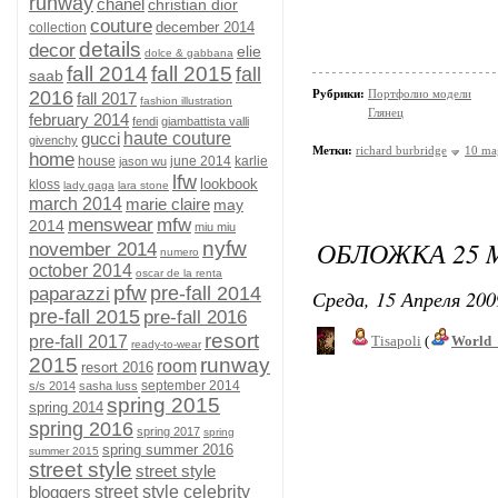
runway
chanel
christian dior
couture
december 2014
collection
details
decor
elie
dolce & gabbana
fall 2014
fall 2015
fall
saab
2016
Рубрики:
Портфолио модели
fall 2017
fashion illustration
Глянец
february 2014
fendi
giambattista valli
gucci
haute couture
givenchy
Метки:
richard burbridge
10 ma
home
house
june 2014
karlie
jason wu
lfw
lookbook
kloss
lady gaga
lara stone
march 2014
marie claire
may
menswear
mfw
2014
miu miu
ОБЛОЖКА 25 M
nyfw
november 2014
numero
october 2014
oscar de la renta
pfw
pre-fall 2014
paparazzi
Среда, 15 Апреля 200
pre-fall 2015
pre-fall 2016
resort
pre-fall 2017
Tisapoli
(
World_
ready-to-wear
2015
runway
room
resort 2016
september 2014
s/s 2014
sasha luss
spring 2015
spring 2014
spring 2016
spring 2017
spring
spring summer 2016
summer 2015
street style
street style
bloggers
street style celebrity