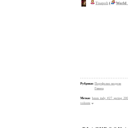
Tisapoli
(
World_
Рубрики:
Портфолио модели
Глянец
Метки:
bmm italy #27 spring 20
volonte