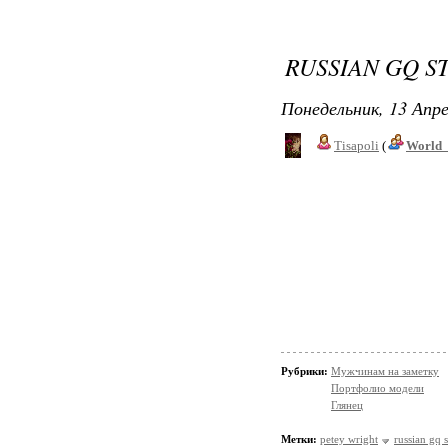
RUSSIAN GQ S
Понедельник, 13 Апре
Tisapoli
(
World_
Рубрики:
Мужчинам на заметку
Портфолио модели
Глянец
Метки:
petey wright
russian gq s