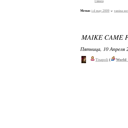
Глянец
Метки:
i-d may 2009
vanina sor
MAIKE CAME F
Пятница, 10 Апреля 2
Tisapoli
(
World_