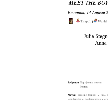
MEET THE BOY
Вторник, 14 Апреля 2
Tisapoli
(
World_
Julia Steg
Anna 
Рубрики:
Портфолио модели
Глянец
Метки:
caroline trentini
julia 
jagodzinska
doutzen kroes
arl