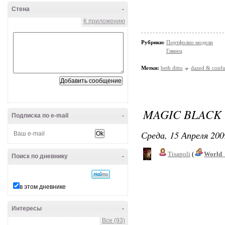
Стена
-
К приложению
Рубрики:
Портфолио модели
Глянец
Метки:
beth ditto
dazed & conf
MAGIC BLACK
Подписка по e-mail
-
Среда, 15 Апреля 200
Tisapoli
(
World_
Поиск по дневнику
-
в этом дневнике
Интересы
-
Все (93)