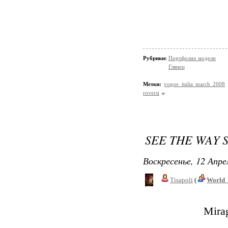
Рубрики:
Портфолио модели
Глянец
Метки:
vogue italia march 2008
roversi
SEE THE WAY 
Воскресенье, 12 Апре
Tisapoli
(
World_
Mira