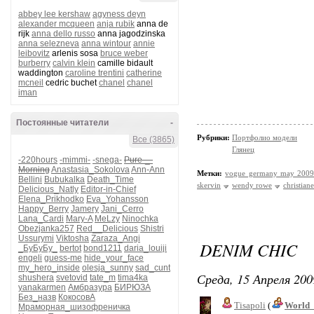
abbey lee kershaw
agyness deyn
alexander mcqueen
anja rubik
anna de
rijk
anna dello russo
anna jagodzinska
anna selezneva
anna wintour
annie
leibovitz
arlenis sosa
bruce weber
burberry
calvin klein
camille bidault
waddington
caroline trentini
catherine
mcneil
cedric buchet
chanel
chanel
iman
Постоянные читатели
-
Рубрики:
Портфолио модели
Все (3865)
Глянец
-220hours
-mimmi-
-snega-
Pure-_-
Morning
Anastasia_Sokolova
Ann-Ann
Метки:
vogue germany may 200
Bellini
Bubukalka
Death_Time
skervin
wendy rowe
christian
Delicious_Natly
Editor-in-Chief
Elena_Prikhodko
Eva_Yohansson
Happy_Berry
Jamery
Jani_Cerro
Lana_Cardi
Mary-A
MeLzy
Ninochka
Obezjanka257
Red__Delicious
Shistri
Ussurymi
Viktosha
Zaraza_Angi
DENIM CHIC
_БуБуБу_
bertot
bond1211
daria_louiji
engeli
guess-me
hide_your_face
my_hero_inside
olesja_sunny
sad_cunt
Среда, 15 Апреля 200
shushera
svetovid
tate_m
tima4ka
yanakarmen
Амбразура
БИРЮЗА
Без_назв
КокосовА
Tisapoli
(
World_
Мраморная_шизофреничка