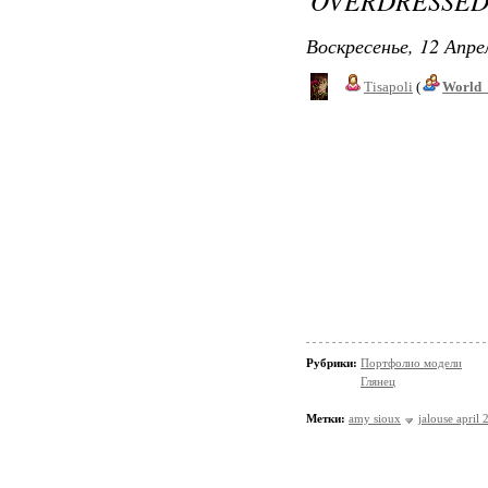
OVERDRESSE
Воскресенье, 12 Апре
Tisapoli
(
World_
Рубрики:
Портфолио модели
Глянец
Метки:
amy sioux
jalouse april