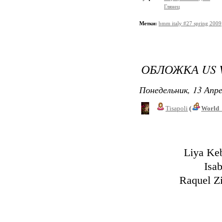
Глянец
Метки:
bmm italy #27 spring 2009
ОБЛОЖКА US 
Понедельник, 13 Апре
Tisapoli
(
World_
Liya Keb
Isa
Raquel Z