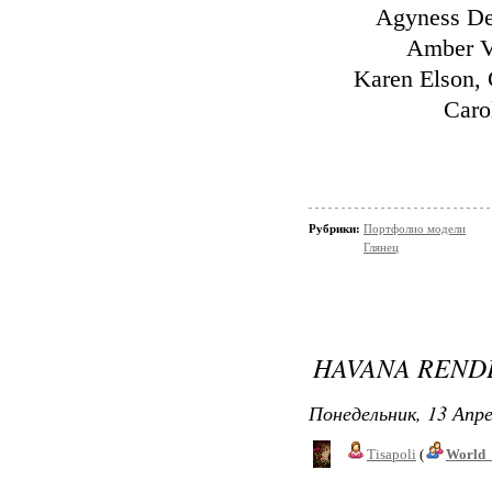
Agyness De
Amber Va
Karen Elson, 
Caro
Рубрики:
Портфолио модели
Глянец
HAVANA REND
Понедельник, 13 Апре
Tisapoli
(
World_