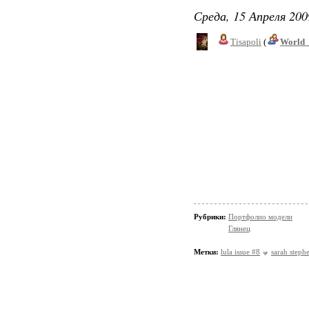
Среда, 15 Апреля 200
Tisapoli
(
World_
Рубрики:
Портфолио модели
Глянец
Метки:
lula issue #8
sarah steph