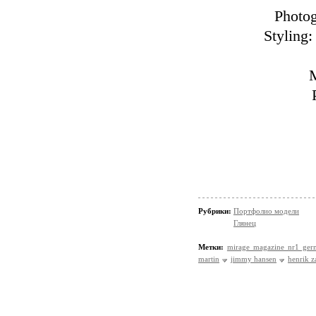
Photog
Styling
Рубрики:
Портфолио модели
Глянец
Метки:
mirage magazine nr1 ger
martin
jimmy hansen
henrik z