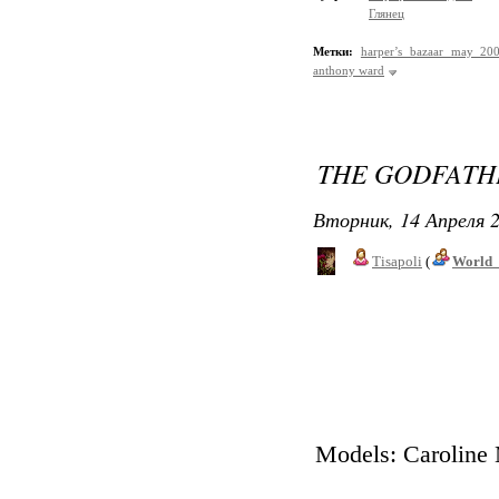
Глянец
Метки:
harper’s bazaar may 20
anthony ward
THE GODFATH
Вторник, 14 Апреля 2
Tisapoli
(
World_
Models: Caroline