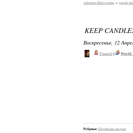
valentine fillol-cordier
purple fa
KEEP CANDLE
Воскресенье, 12 Апре
Tisapoli
(
World_
Рубрики:
Портфолио модели