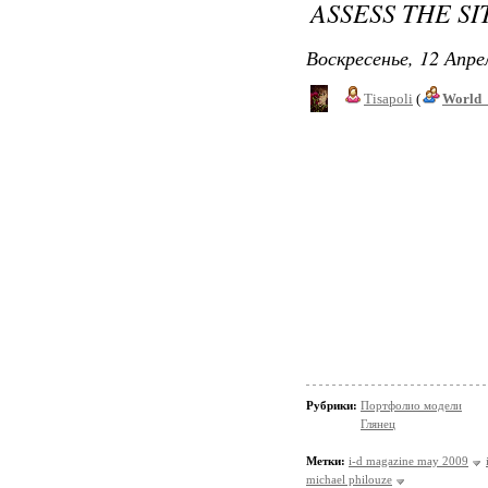
ASSESS THE S
Воскресенье, 12 Апре
Tisapoli
(
World_
Рубрики:
Портфолио модели
Глянец
Метки:
i-d magazine may 2009
michael philouze