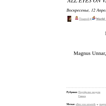
ALL EYES ON 
Воскресенье, 12 Апре
Tisapoli
(
World_
Magnus Unnar,
Рубрики:
Портфолио модели
Глянец
Метки:
ellen von unwerth
magnu