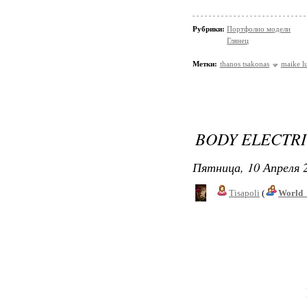
Рубрики:
Портфолио модели
Глянец
Метки:
thanos tsakonas
maike l
BODY ELECTR
Пятница, 10 Апреля 2
Tisapoli
(
World_