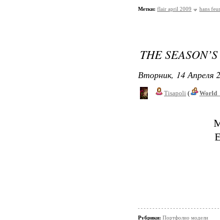
Метки:
flair april 2009
hans feu
THE SEASON’S
Вторник, 14 Апреля 2
Tisapoli
(
World_
M
E
Рубрики:
Портфолио модели