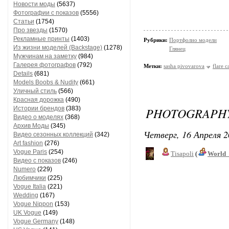
Новости моды
(5637)
Фотографии с показов
(5556)
Статьи
(1754)
Про звезды
(1570)
Рекламные принты
(1403)
Рубрики:
Портфолио модели
Из жизни моделей (Backstage)
(1278)
Глянец
Мужчинам на заметку
(984)
Галерея фотографов
(792)
Метки:
sasha pivovarova
flare 
Details
(681)
Models Boobs & Nudity
(661)
Уличный стиль
(566)
Красная дорожка
(490)
Истории брендов
(383)
PHOTOGRAPHY
Видео о моделях
(368)
Архив Моды
(345)
Четверг, 16 Апреля 2
Видео сезонных коллекций
(342)
Art fashion
(276)
Vogue Paris
(254)
Tisapoli
(
World_
Видео с показов
(246)
Numero
(229)
Любимчики
(225)
Vogue Italia
(221)
Wedding
(167)
Vogue Nippon
(153)
UK Vogue
(149)
Vogue Germany
(148)