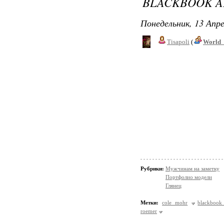
BLACKBOOK AP
Понедельник, 13 Апре
Tisapoli
(
World_
Рубрики:
Мужчинам на заметку
Портфолио модели
Глянец
Метки:
cole mohr
blackbook
roemer