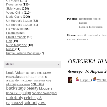
US Vogue
(141)
Пожелания
(130)
Style Home
(120)
Vogue China
(110)
Marie Claire
(106)
Рубрики:
Портфолио модели
UK Harper's Bazaar
(72)
Глянец
US Harper's Bazaar
(71)
Галерея фотографов
i-D Magazine
(65)
Polaroids
(59)
Метки:
dazed & confused
daz
Profails models
(58)
mariano vivanco
Flair
(19)
Muse Magazine
(18)
Russh
(11)
Purple Fashion Magazine
(7)
ОБЛОЖКА 10 M
Метки
-
Четверг, 16 Апреля 2
Louis Vuitton
adriana lima
alberta
alessandra ambrosio
ferretti
Tisapoli
(
World_
alexander mcqueen
alexander wang
april 2014
altuzarra
anna ewers
backstage
beauty
bloggers
campaign
bridal
candice swanepoel
celebrity
celebrity &
celebrity vs.
paparazzi