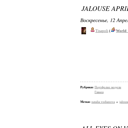
JALOUSE APRIL
Воскресенье, 12 Апре
Tisapoli
(
World_
Рубрики:
Портфолио модели
Глянец
Метки:
natalia vodianova
jalous