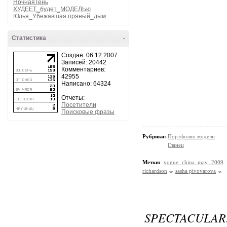
НочнаяТень
ХУДЕЕТ_будет_МОДЕЛЬю
Юлья_Убежавшая
пряный_дым
Статистика
-
Создан: 06.12.2007
Записей: 20442
Комментариев:
42955
Написано: 64324
Отчеты:
Посетители
Поисковые фразы
Рубрики:
Портфолио модели
Глянец
Метки:
vogue china may 2009
richardson
sasha pivovarova
SPECTACULAR