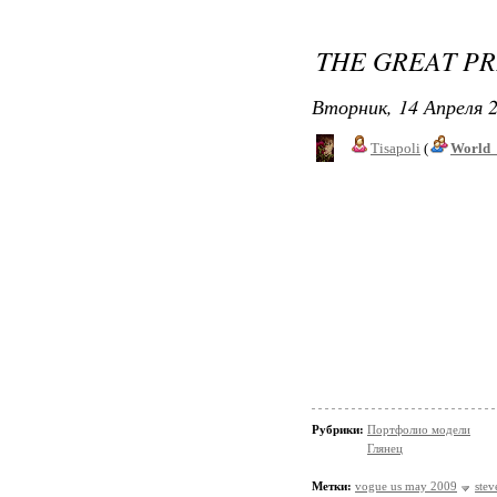
THE GREAT P
Вторник, 14 Апреля 2
Tisapoli
(
World_
Рубрики:
Портфолио модели
Глянец
Метки:
vogue us may 2009
stev