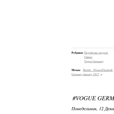
Рубрики:
Портфолио модели
Глянец
Vogue Germany
Метки:
Model: #GraceElizabeth
Germany January 2017
#VOGUE GERM
Понедельник, 12 Дека