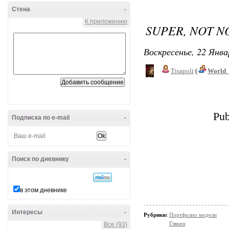
Стена
-
К приложению
SUPER, NOT 
Воскресенье, 22 Янва
Tisapoli
(
World_
Pub
Подписка по e-mail
-
Поиск по дневнику
-
в этом дневнике
Интересы
-
Рубрики:
Портфолио модели
Глянец
Все (93)