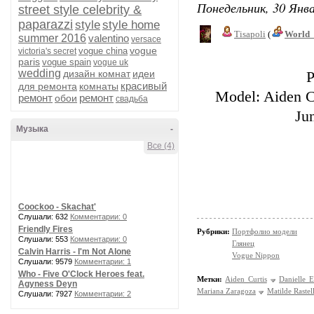
Понедельник, 30 Янва
street style celebrity &
paparazzi
style
style home
Tisapoli
(
World_
summer 2016
valentino
versace
vogue
vogue china
victoria's secret
paris
vogue spain
vogue uk
wedding
дизайн комнат
идеи
P
красивый
для ремонта
комнаты
Model: Aiden C
ремонт
ремонт
обои
свадьба
Ju
Музыка
-
Все (4)
Coockoo - Skachat'
Слушали: 632
Комментарии: 0
Friendly Fires
Рубрики:
Портфолио модели
Слушали: 553
Комментарии: 0
Глянец
Calvin Harris - I'm Not Alone
Vogue Nippon
Слушали: 9579
Комментарии: 1
Who - Five O'Clock Heroes feat.
Метки:
Aiden Curtis
Danielle E
Agyness Deyn
Mariana Zaragoza
Matilde Rastell
Слушали: 7927
Комментарии: 2