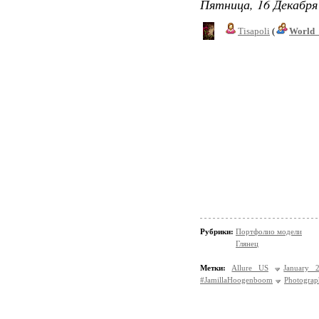
Пятница, 16 Декабря 
Tisapoli
(
World_
Рубрики:
Портфолио модели
Глянец
Метки:
Allure US
January 
#JamillaHoogenboom
Photograp