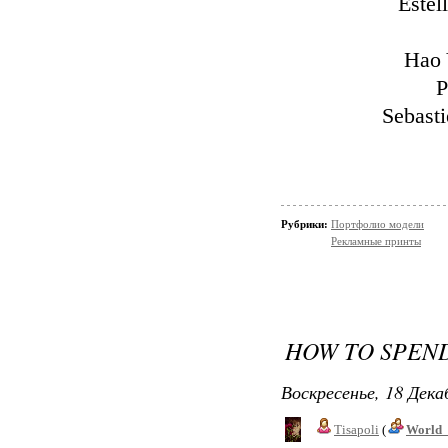
Estel
Hao 
P
Sebasti
Рубрики:
Портфолио модели
Рекламные принты
HOW TO SPEND
Воскресенье, 18 Дека
Tisapoli
(
World_