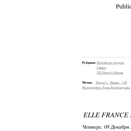
Publi
Рубрики:
Портфолио модели
Глянец
UK Harper's Bazaar
Метки:
Harper’s Bazaar UK
Photographer: Agata Pospieszynska
ELLE FRANCE
Четверг, 08 Декабря 