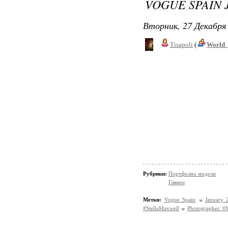
VOGUE SPAIN 
Вторник, 27 Декабря 
Tisapoli
(
World_
Рубрики:
Портфолио модели
Глянец
Метки:
Vogue Spain
January 
#StellaMaxwell
Photographer: #