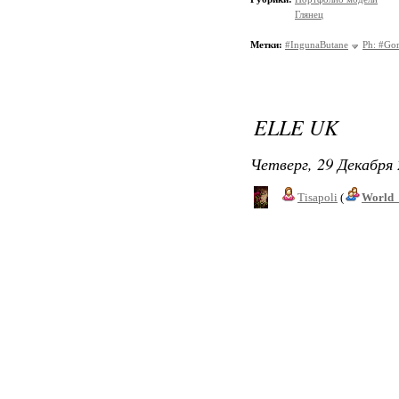
Глянец
Метки:
#IngunaButane
Ph: #Gor
ELLE UK
Четверг, 29 Декабря 
Tisapoli
(
World_