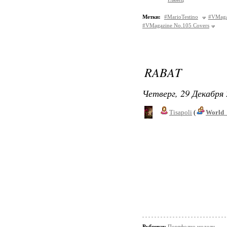
Метки:
#MarioTestino
#VMaga
#VMagazine No.105 Covers
RABAT
Четверг, 29 Декабря 
Tisapoli
(
World_
Рубрики:
Портфолио модели