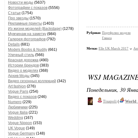
Новости моды
(5637)
Фотографии с показов
(5556)
Статьи
(1754)
Про звезды
(1570)
Рекламные принты
(1403)
Из жизни моделей (Backstage)
(1278)
Рубрики:
Портфолио модели
Мужчинам на заметку
(984)
Глянец
Галерея фотографов
(792)
Details
(681)
Метки:
Elle UK March 2017
Am
Models Boobs & Nudity
(661)
Уличный стиль
(566)
Красная дорожка
(490)
Истории брендов
(383)
Видео о моделях
(368)
WSJ MAGAZINE
Архив Моды
(345)
Видео сезонных коллекций
(342)
Art fashion
(276)
Понедельник, 30 Янва
Vogue Paris
(254)
Видео с показов
(246)
Tisapoli
(
World_
Numero
(229)
Любимчики
(225)
Vogue Italia
(221)
Wedding
(167)
Vogue Nippon
(153)
UK Vogue
(149)
Vogue Germany
(148)