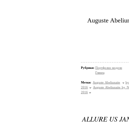
Auguste Abeliun
Рубрики:
Портфолио модели
Глянец
Метки:
Auguste Abeliunaite
by
2016
Auguste Abeliunaite by N
2016
ALLURE US JA