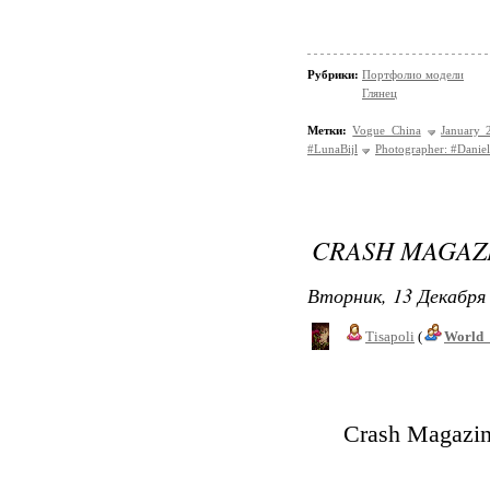
Рубрики:
Портфолио модели
Глянец
Метки:
Vogue China
January 
#LunaBijl
Photographer: #Danie
CRASH MAGAZ
Вторник, 13 Декабря 
Tisapoli
(
World_
Crash Magazi