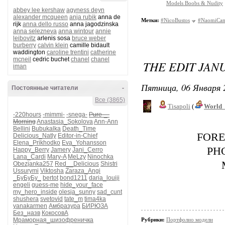
Models Boobs & Nudity
abbey lee kershaw
agyness deyn
alexander mcqueen
anja rubik
anna de
Метки:
#NicoBustos
#NaomiCam
rijk
anna dello russo
anna jagodzinska
anna selezneva
anna wintour
annie
leibovitz
arlenis sosa
bruce weber
burberry
calvin klein
camille bidault
waddington
caroline trentini
catherine
mcneil
cedric buchet
chanel
chanel
THE EDIT JAN
iman
Пятница, 06 Января 
Постоянные читатели
-
Все (3865)
Tisapoli
(
World_
-220hours
-mimmi-
-snega-
Pure-_-
Morning
Anastasia_Sokolova
Ann-Ann
Bellini
Bubukalka
Death_Time
FORE
Delicious_Natly
Editor-in-Chief
Elena_Prikhodko
Eva_Yohansson
PH
Happy_Berry
Jamery
Jani_Cerro
Lana_Cardi
Mary-A
MeLzy
Ninochka
Obezjanka257
Red__Delicious
Shistri
Ussurymi
Viktosha
Zaraza_Angi
_БуБуБу_
bertot
bond1211
daria_louiji
engeli
guess-me
hide_your_face
my_hero_inside
olesja_sunny
sad_cunt
shushera
svetovid
tate_m
tima4ka
yanakarmen
Амбразура
БИРЮЗА
Без_назв
КокосовА
Мраморная_шизофреничка
Рубрики:
Портфолио модели