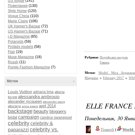
US Vogue
(141)
Пожелания
(130)
Style Home
(120)
Vogue China
(110)
Marie Claire
(106)
UK Harper's Bazaar
(72)
US Harper's Bazaar
(71)
i-D Magazine
(65)
Polaroids
(59)
Profails models
(58)
Flair
(19)
Muse Magazine
(18)
Рубрики:
Портфолио модели
Russh
(11)
Глянец
Purple Fashion Magazine
(7)
Метки:
Model: Mica Arganara
Magazine
February 2017
WSJ
Метки
-
Louis Vuitton
adriana lima
alberta
alessandra ambrosio
ferretti
alexander mcqueen
alexander wang
ELLE FRANCE 
april 2014
altuzarra
anna ewers
backstage
beauty
bloggers
Понедельник, 30 Янва
campaign
bridal
candice swanepoel
celebrity
celebrity &
celebrity vs.
paparazzi
Tisapoli
(
World_