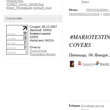
НочнаяТень
Глянец
ХУДЕЕТ_будет_МОДЕЛЬю
Юлья_Убежавшая
пряный_дым
Метки:
PHOTOGRAPHER
#JOSEPHINELETUTOUR
THEE
Статистика
-
Создан: 06.12.2007
Записей: 20442
Комментариев:
#MARIOTEST
42955
Написано: 64324
COVERS
Отчеты:
Посетители
Пятница, 06 Января 
Поисковые фразы
Tisapoli
(
World_
Рубрики:
Портфолио модели
Глянец