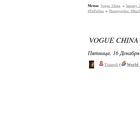
Метки:
Vogue China
January 
#FeiFeiSun
Photographer: #Ben
VOGUE CHINA 
Пятница, 16 Декабря 
Tisapoli
(
World_