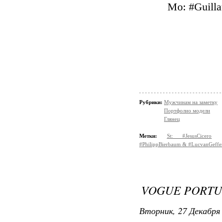
Mo: #Guill
Рубрики:
Мужчинам на заметку
Портфолио модели
Глянец
Метки:
St: #JesusCicero
#PhilippBierbaum & #LucvanGeffe
VOGUE PORTU
Вторник, 27 Декабря 