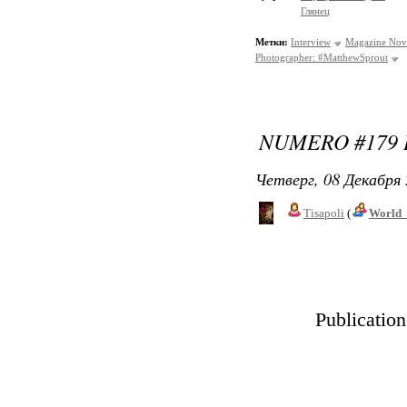
Глянец
Метки:
Interview
Magazine Nov
Photographer: #MatthewSprout
NUMERO #179 
Четверг, 08 Декабря 
Tisapoli
(
World_
Publicatio