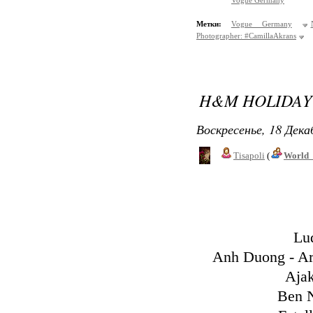
Vogue Germany
Метки:
Vogue Germany
Photographer: #CamillaAkrans
H&M HOLIDAY
Воскресенье, 18 Дека
Tisapoli
(
World_
Lud
Anh Duong - Ar
Aja
Ben N