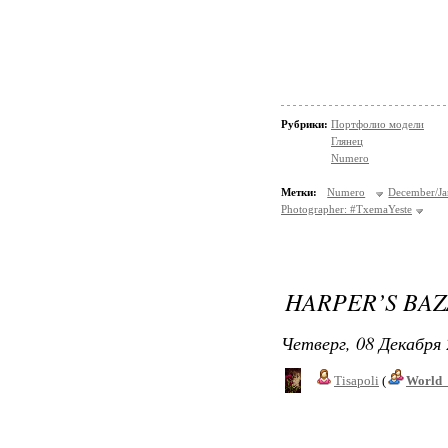
Рубрики:
Портфолио модели
Глянец
Numero
Метки:
Numero
December/J
Photographer: #TxemaYeste
HARPER’S BAZ
Четверг, 08 Декабря 
Tisapoli
(
World_