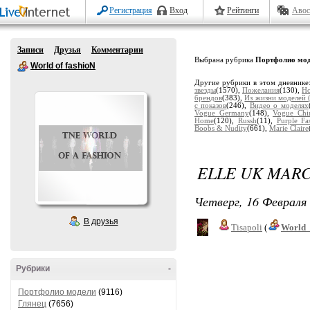
Регистрация
Вход
Рейтинги
Авос
Записи
Друзья
Комментарии
Выбрана рубрика
Портфолио мо
World of fashioN
Другие рубрики в этом дневнике
звезды
(1570),
Пожелания
(130),
Но
брендов
(383),
Из жизни моделей (
с показов
(246),
Видео о моделях
Vogue Germany
(148),
Vogue Chi
Home
(120),
Russh
(11),
Purple Fa
Boobs & Nudity
(661),
Marie Claire
ELLE UK MARC
Четверг, 16 Февраля 
В друзья
Tisapoli
(
World_
Рубрики
-
Портфолио модели
(9116)
Глянец
(7656)