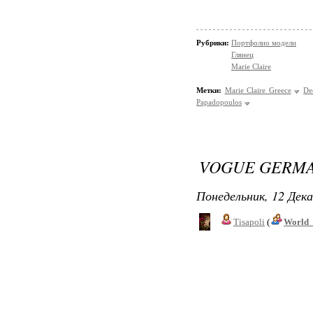
Рубрики:
Портфолио модели
Глянец
Marie Claire
Метки:
Marie Claire Greece
De
Papadopoulos
VOGUE GERMA
Понедельник, 12 Дека
Tisapoli
(
World_