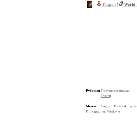
Tisapoli
(
World_
Рубрики:
Портфолио модели
Глянец
Метки:
Vogue Portugal
J
Photographer: #AnLe