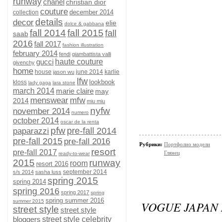
runway
chanel
christian dior
couture
december 2014
collection
details
decor
elie
dolce & gabbana
fall 2014
fall 2015
fall
saab
2016
fall 2017
fashion illustration
february 2014
fendi
giambattista valli
gucci
haute couture
givenchy
home
house
june 2014
karlie
jason wu
lfw
lookbook
kloss
lady gaga
lara stone
march 2014
marie claire
may
menswear
mfw
2014
miu miu
nyfw
november 2014
numero
october 2014
oscar de la renta
pfw
pre-fall 2014
paparazzi
pre-fall 2015
pre-fall 2016
Рубрики:
Портфолио модели
resort
pre-fall 2017
Глянец
ready-to-wear
2015
runway
room
resort 2016
september 2014
s/s 2014
sasha luss
spring 2015
spring 2014
spring 2016
spring 2017
spring
spring summer 2016
summer 2015
VOGUE JAPAN 
street style
street style
bloggers
street style celebrity