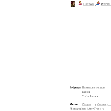
Tisapoli
(
World_
Рубрики:
Портфолио модели
Глянец
Vogue Germany
Метки:
#Vogue
Germany 
Photographer: #AmyTroost