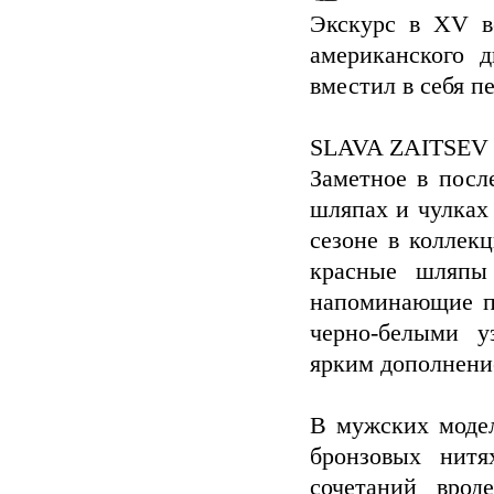
Экскурс в XV в
американского 
вместил в себя п
SLAVA ZAITSEV
Заметное в посл
шляпах и чулках
сезоне в коллек
красные шляпы
напоминающие п
черно-белыми у
ярким дополнени
В мужских модел
бронзовых нит
сочетаний врод