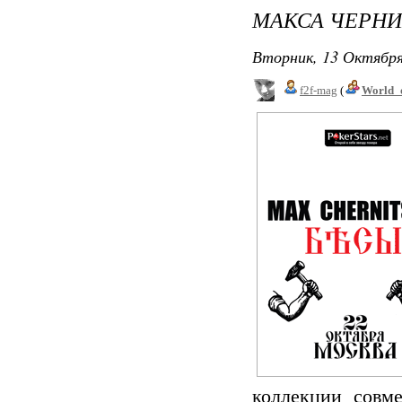
МАКСА ЧЕРН
Вторник, 13 Октября
f2f-mag
(
World_
коллекции совм