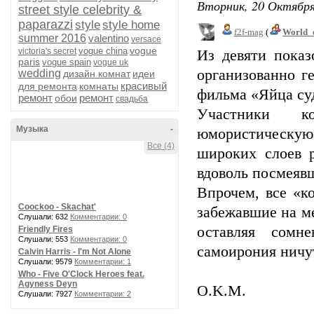
Вторник, 20 Октября
street style celebrity &
paparazzi
style
style home
f2f-mag
(
World_
summer 2016
valentino
versace
vogue
vogue china
victoria's secret
Из девяти пока
paris
vogue spain
vogue uk
организованно г
wedding
дизайн комнат
идеи
красивый
для ремонта
комнаты
фильма «Яйца суд
ремонт
ремонт
обои
свадьба
Участники к
Музыка
-
юмористическую
Все (4)
широких слоев р
вдоволь посмеяв
Впрочем, все «к
Coockoo - Skachat'
забежавшие на ме
Слушали: 632
Комментарии: 0
оставляя сомн
Friendly Fires
Слушали: 553
Комментарии: 0
самоирония ничу
Calvin Harris - I'm Not Alone
Слушали: 9579
Комментарии: 1
Who - Five O'Clock Heroes feat.
Agyness Deyn
O.K.M.
Слушали: 7927
Комментарии: 2