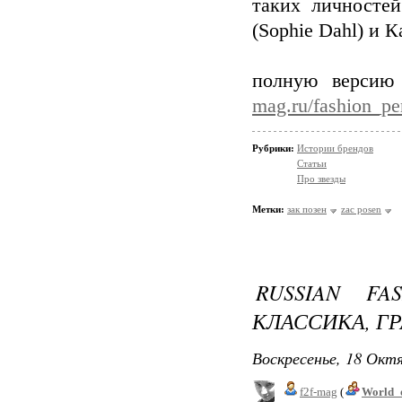
таких личносте
(Sophie Dahl) и К
полную версию
mag.ru/fashion_pe
Рубрики:
Истории брендов
Статьи
Про звезды
Метки:
зак позен
zac posen
RUSSIAN FA
КЛАССИКА, Г
Воскресенье, 18 Октя
f2f-mag
(
World_