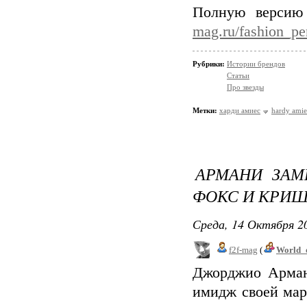
Полную версию
mag.ru/fashion_pe
Рубрики:
Истории брендов
Статьи
Про звезды
Метки:
харди амиес
hardy amie
АРМАНИ ЗАМ
ФОКС И КРИ
Среда, 14 Октября 20
f2f-mag
(
World_
Джорджио Армани
имидж своей мар