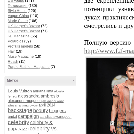
две скрепленны
US Vogue
(141)
Пожелания
(130)
потенциал узна
Style Home
(120)
Vogue China
(110)
луках практичес
Marie Claire
(106)
смотрелись и др
UK Harper's Bazaar
(72)
US Harper's Bazaar
(71)
i-D Magazine
(65)
Полную версию о
Polaroids
(59)
Profails models
(58)
http://www.f2f-ma
Flair
(19)
Muse Magazine
(18)
Russh
(11)
Purple Fashion Magazine
(7)
Метки
-
Louis Vuitton
adriana lima
alberta
alessandra ambrosio
ferretti
alexander mcqueen
alexander wang
april 2014
altuzarra
anna ewers
backstage
beauty
bloggers
campaign
bridal
candice swanepoel
celebrity
celebrity &
celebrity vs.
paparazzi