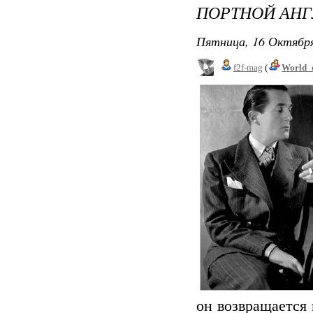
ПОРТНОЙ АН
Пятница, 16 Октября
f2f-mag
(
World_
он возвращается 