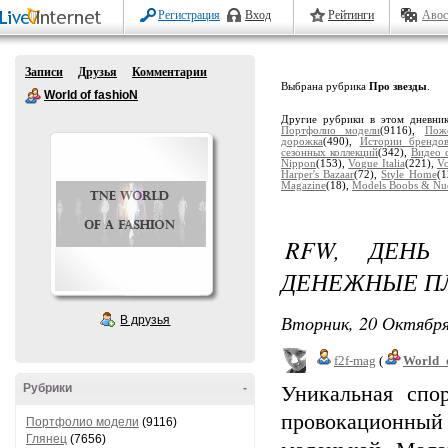
Регистрация
Вход
Рейтинги
Авос
Записи
Друзья
Комментарии
Выбрана рубрика
Про звезды
.
World of fashioN
Другие рубрики в этом дневни
Портфолио модели
(9116),
Пож
дорожка
(490),
Истории брендо
сезонных коллекций
(342),
Видео 
Nippon
(153),
Vogue Italia
(221),
V
Harper's Bazaar
(72),
Style Home
(1
Magazine
(18),
Models Boobs & Nu
RFW, ДЕНЬ
ДЕНЕЖНЫЕ П
Вторник, 20 Октября
В друзья
f2f-mag
(
World_
Рубрики
-
Уникальная спор
провокационный 
Портфолио модели
(9116)
Глянец
(7656)