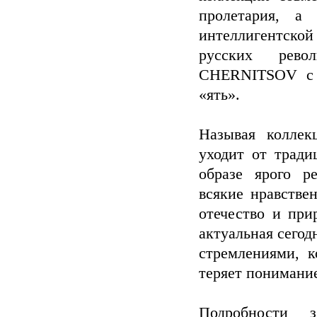
пролетария, а
интеллигентско
русских рев
CHERNITSOV с э
«ять».
Называя колле
уходит от тради
образе ярого р
всякие нравстве
отечество и при
актуальная сегод
стремлениями, к
теряет понимание
Подробности 