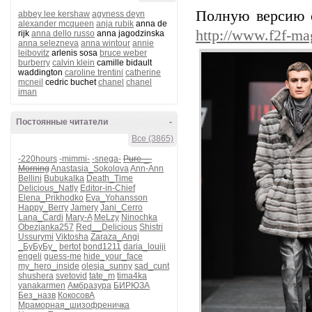
Полную версию о
abbey lee kershaw
agyness deyn
alexander mcqueen
anja rubik
anna de
http://www.f2f-ma
rijk
anna dello russo
anna jagodzinska
anna selezneva
anna wintour
annie
leibovitz
arlenis sosa
bruce weber
burberry
calvin klein
camille bidault
waddington
caroline trentini
catherine
mcneil
cedric buchet
chanel
chanel
iman
Постоянные читатели
-
Все (3865)
-220hours
-mimmi-
-snega-
Pure-_-
Morning
Anastasia_Sokolova
Ann-Ann
Bellini
Bubukalka
Death_Time
Delicious_Natly
Editor-in-Chief
Elena_Prikhodko
Eva_Yohansson
Happy_Berry
Jamery
Jani_Cerro
Lana_Cardi
Mary-A
MeLzy
Ninochka
Obezjanka257
Red__Delicious
Shistri
Ussurymi
Viktosha
Zaraza_Angi
_БуБуБу_
bertot
bond1211
daria_louiji
engeli
guess-me
hide_your_face
my_hero_inside
olesja_sunny
sad_cunt
shushera
svetovid
tate_m
tima4ka
yanakarmen
Амбразура
БИРЮЗА
Без_назв
КокосовА
Мраморная_шизофреничка