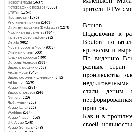
маленькой Мала
Новости моды
(5637)
Фотографии с показов
(5556)
зрители RFW смо
Статьи
(1754)
Про звезды
(1570)
Рекламные принты
(1403)
Bouton
Из жизни моделей (Backstage)
(1278)
Подключив к ра
Мужчинам на заметку
(984)
Галерея фотографов
(792)
Bouton попыта
Details
(681)
Models Boobs & Nudity
(661)
кризисом и выра
Уличный стиль
(566)
По видению Bou
Красная дорожка
(490)
Истории брендов
(383)
разных стран 
Видео о моделях
(368)
Архив Моды
(345)
производства о
Видео сезонных коллекций
(342)
недолговечными
Art fashion
(276)
Vogue Paris
(254)
стали деним 
Видео с показов
(246)
Numero
(229)
перфорированная
Любимчики
(225)
принтов.
Vogue Italia
(221)
Wedding
(167)
Как и в прошлые
Vogue Nippon
(153)
UK Vogue
(149)
своей цельность
Vogue Germany
(148)