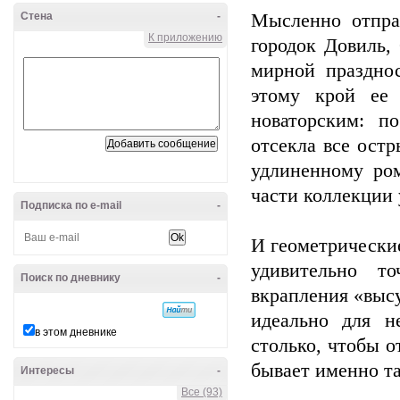
Стена
-
Мысленно отпра
К приложению
городок Довиль,
мирной праздно
этому крой ее 
новаторским: п
отсекла все ост
удлиненному ро
части коллекции
Подписка по e-mail
-
И геометрические
удивительно т
Поиск по дневнику
-
вкрапления «высу
идеально для н
в этом дневнике
столько, чтобы о
бывает именно т
Интересы
-
Все (93)