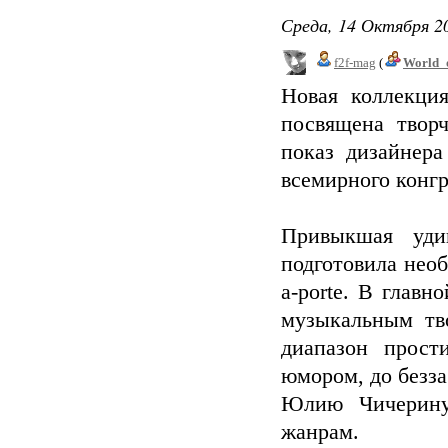
Среда, 14 Октября 20
f2f-mag
(
World_
Новая коллекци
посвящена творч
показ дизайнера
всемирного конгр
Привыкшая уди
подготовила необ
a-porte. В глав
музыкальным тво
диапазон прост
юмором, до безз
Юлию Чичерину
жанрам.