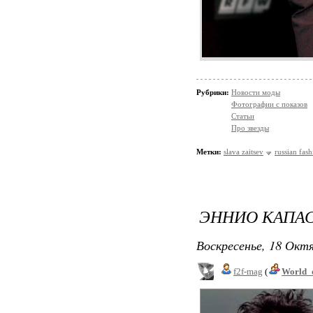
Рубрики:
Новости моды
Фотографии с показов
Статьи
Про звезды
Метки:
slava zaitsev
russian fas
ЭННИО КАПАС
Воскресенье, 18 Октя
f2f-mag
(
World_