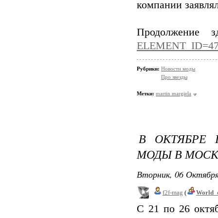
компании заявлял
Продолжение 
ELEMENT_ID=47
Рубрики:
Новости моды
Про звезды
Метки:
martin margiela
В ОКТЯБРЕ 
МОДЫ В МОС
Вторник, 06 Октября
f2f-mag
(
World_
С 21 по 26 октя