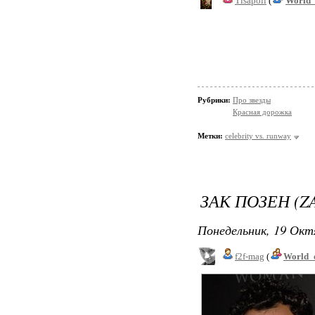
Tisapoli
(
World_
Рубрики:
Про звезды
Красная дорожка
Метки:
celebrity vs. runway
ЗАК ПОЗЕН (Z
Понедельник, 19 Окт
f2f-mag
(
World_