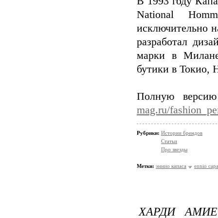
В 1993 году Кап
National Homm
исключительно н
разработал диза
марки в Милане
бутики в Токио, 
Полную версию
mag.ru/fashion_pe
Рубрики:
Истории брендов
Статьи
Про звезды
Метки:
эннио капаса
ennio cap
ХАРДИ АМИЕ