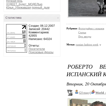
НочнаяТень
ХУДЕЕТ_будет_МОДЕЛЬю
Юлья_Убежавшая
пряный_дым
Статистика
-
Создан: 06.12.2007
Рубрики:
Фотографии с показов
Записей: 20442
Комментариев:
Статьи
42955
Про звезды
Написано: 64324
Метки:
russian fashion week
Отчеты:
Посетители
Поисковые фразы
РОБЕРТО В
ИСПАНСКИЙ 
Вторник, 20 Октября
f2f-mag
(
World_