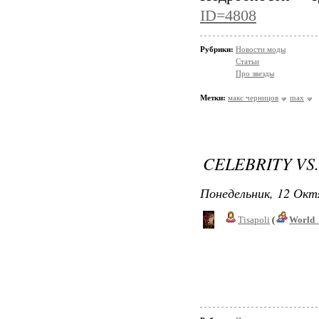
ID=4808
Рубрики:
Новости моды
Статьи
Про звезды
Метки:
макс черницов
max
CELEBRITY VS
Понедельник, 12 Окт
Tisapoli
(
World_