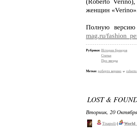
(Roberto Verino
женщин «Verino»
Полную версию
mag.ru/fashion_pe
Рубрики:
Истории брендов
Статьи
Про звезды
Метки:
роберто верино
roberto
LOST & FOUN
Вторник, 20 Октября
Tisapoli
(
World_