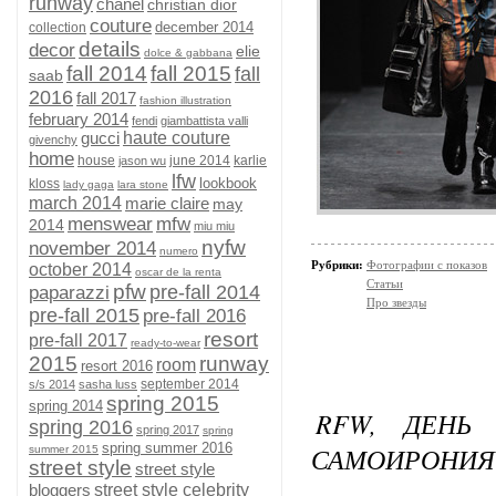
runway
chanel
christian dior
couture
december 2014
collection
details
decor
elie
dolce & gabbana
fall 2014
fall 2015
fall
saab
2016
fall 2017
fashion illustration
february 2014
fendi
giambattista valli
gucci
haute couture
givenchy
home
house
june 2014
karlie
jason wu
lfw
lookbook
kloss
lady gaga
lara stone
march 2014
marie claire
may
menswear
mfw
2014
miu miu
nyfw
november 2014
numero
Рубрики:
Фотографии с показов
october 2014
oscar de la renta
Статьи
pfw
pre-fall 2014
paparazzi
Про звезды
pre-fall 2015
pre-fall 2016
resort
pre-fall 2017
ready-to-wear
2015
runway
room
resort 2016
september 2014
s/s 2014
sasha luss
spring 2015
spring 2014
RFW, ДЕНЬ
spring 2016
spring 2017
spring
spring summer 2016
САМОИРОНИЯ
summer 2015
street style
street style
bloggers
street style celebrity