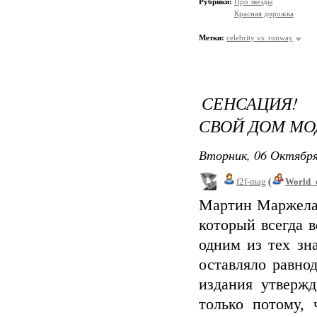
Рубрики:
Про звезды
Красная дорожка
Метки:
celebrity vs. runway
СЕНСАЦИЯ!
СВОЙ ДОМ М
Вторник, 06 Октября
f2f-mag
(
World_
Мартин Маржела 
который всегда 
одним из тех зн
оставляло равно
издания утверж
только потому, 