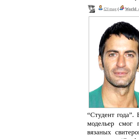
f2f-mag
(
World_
“Студент года”. 
модельер смог 
вязаных свитер