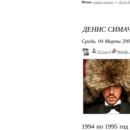
Метки:
оливье тискенс
olivier 
ДЕНИС СИМАЧ
Среда, 04 Марта 200
f2f-mag
(
World_
1994 по 1995 го