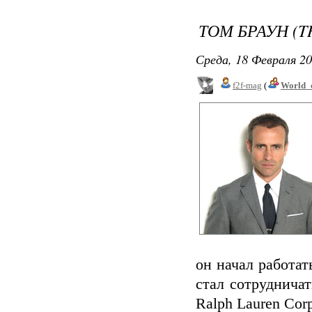
ТОМ БРАУН (
Среда, 18 Февраля 20
f2f-mag
(
World_
он начал работат
стал сотруднича
Ralph Lauren Corp