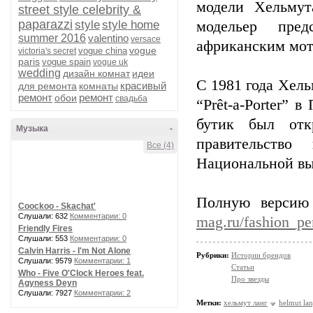
модели Хельмут
street style celebrity &
paparazzi
style
style home
модельер пре
summer 2016
valentino
versace
африканским мот
vogue
vogue china
victoria's secret
paris
vogue spain
vogue uk
wedding
дизайн комнат
идеи
С 1981 года Хель
красивый
для ремонта
комнаты
ремонт
ремонт
обои
свадьба
“Prêt-a-Porter” 
бутик был отк
Музыка
-
правительство
Все (4)
Национальной вы
Полную версию
Coockoo - Skachat'
Слушали: 632
Комментарии: 0
mag.ru/fashion_pe
Friendly Fires
Слушали: 553
Комментарии: 0
Calvin Harris - I'm Not Alone
Рубрики:
Истории брендов
Слушали: 9579
Комментарии: 1
Статьи
Who - Five O'Clock Heroes feat.
Про звезды
Agyness Deyn
Слушали: 7927
Комментарии: 2
Метки:
хельмут ланг
helmut la