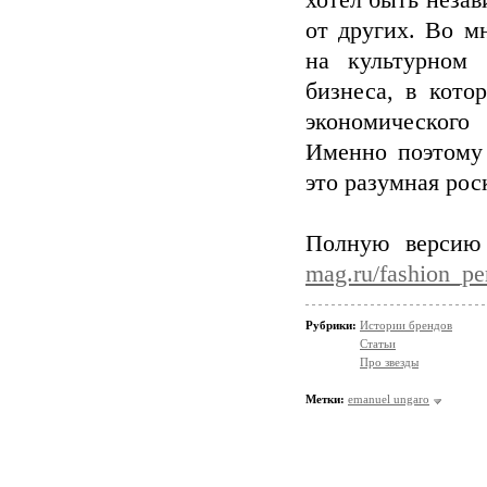
хотел быть неза
от других. Во м
на культурном 
бизнеса, в кото
экономического
Именно поэтому 
это разумная рос
Полную версию
mag.ru/fashion_pe
Рубрики:
Истории брендов
Статьи
Про звезды
Метки:
emanuel ungaro