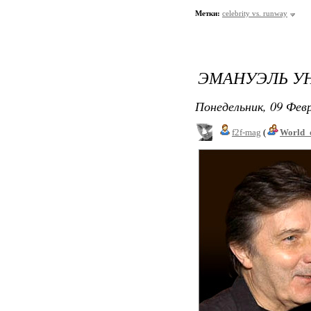
Метки:
celebrity vs. runway
ЭМАНУЭЛЬ УН
Понедельник, 09 Февр
f2f-mag
(
World_