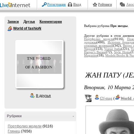
Регистрация
Вход
Рейтинги
Авос
Записи
Друзья
Комментарии
Выбрана рубрика
Про звезды
.
World of fashioN
Другие рубрики в этом дневни
Портфолио модели
(9116),
Пож
дорожка
(490),
Истории брендо
сезонных коллекций
(342),
Видео 
Nippon
(153),
Vogue Italia
(221),
V
Harper's Bazaar
(72),
Style Home
(1
Magazine
(18),
Models Boobs & Nu
ЖАН ПАТУ (JE
Вторник, 10 Марта 2
В друзья
f2f-mag
(
World_
Рубрики
-
Портфолио модели
(9116)
Глянец
(7656)