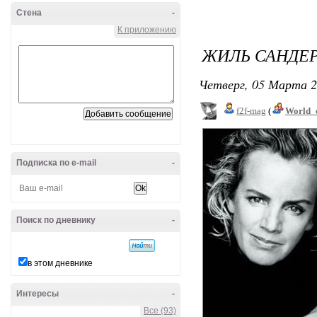
Стена
-
К приложению
ЖИЛЬ САНДЕР 
Четверг, 05 Марта 2
f2f-mag
(
World_
Подписка по e-mail
-
Поиск по дневнику
-
в этом дневнике
Интересы
-
Все (93)