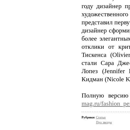
году дизайнер п
художественно
представил перв
дизайнер сформи
более элегантны
отклики от кри
Тискенса (Olivi
стали Сара Джес
Лопез (Jennifer
Кидман (Nicole K
Полную версию
mag.ru/fashion_pe
Рубрики:
Статьи
Про звезды