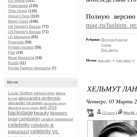
US Vogue
(141)
Пожелания
(130)
Style Home
(120)
Полную версию
Vogue China
(110)
Marie Claire
(106)
mag.ru/fashion_pe
UK Harper's Bazaar
(72)
US Harper's Bazaar
(71)
i-D Magazine
(65)
Рубрики:
Истории брендов
Polaroids
(59)
Статьи
Profails models
(58)
Про звезды
Flair
(19)
Muse Magazine
(18)
Метки:
жан пату
jean patou
Russh
(11)
Purple Fashion Magazine
(7)
Метки
-
ХЕЛЬМУТ ЛАН
Louis Vuitton
adriana lima
alberta
alessandra ambrosio
ferretti
Четверг, 05 Марта 2
alexander mcqueen
alexander wang
april 2014
altuzarra
anna ewers
backstage
beauty
bloggers
f2f-mag
(
World_
campaign
bridal
candice swanepoel
celebrity
celebrity &
celebrity vs.
paparazzi