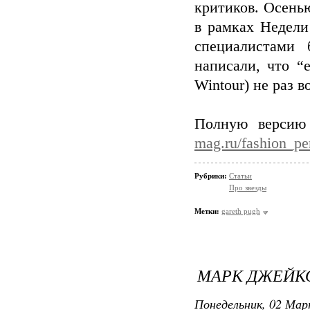
критиков. Осень
в рамках Недели
специалистами 
написали, что “
Wintour) не раз в
Полную версию
mag.ru/fashion_pe
Рубрики:
Статьи
Про звезды
Метки:
gareth pugh
МАРК ДЖЕЙКО
Понедельник, 02 Мар