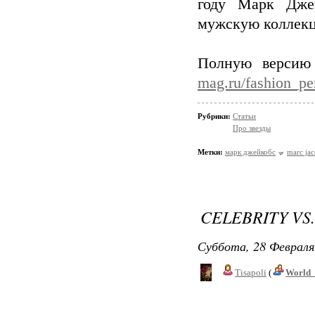
году Марк Джей
мужскую коллек
Полную версию
mag.ru/fashion_pe
Рубрики:
Статьи
Про звезды
Метки:
марк джейкобс
marc jac
CELEBRITY VS
Суббота, 28 Февраля
Tisapoli
(
World_