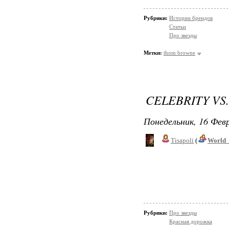
Рубрики:
Истории брендов
Статьи
Про звезды
Метки:
thom browne
CELEBRITY VS
Понедельник, 16 Февр
Tisapoli
(
World_
Рубрики:
Про звезды
Красная дорожка