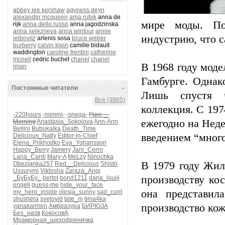
abbey lee kershaw
agyness deyn
alexander mcqueen
anja rubik
anna de
мире моды. Пос
rijk
anna dello russo
anna jagodzinska
anna selezneva
anna wintour
annie
индустрию, что с
leibovitz
arlenis sosa
bruce weber
burberry
calvin klein
camille bidault
waddington
caroline trentini
catherine
mcneil
cedric buchet
chanel
chanel
В 1968 году мод
iman
Гамбурге. Однак
Постоянные читатели
-
Лишь спустя ч
Все (3865)
коллекция. С 197
-220hours
-mimmi-
-snega-
Pure-_-
ежегодно на Неде
Morning
Anastasia_Sokolova
Ann-Ann
Bellini
Bubukalka
Death_Time
введением “много
Delicious_Natly
Editor-in-Chief
Elena_Prikhodko
Eva_Yohansson
Happy_Berry
Jamery
Jani_Cerro
Lana_Cardi
Mary-A
MeLzy
Ninochka
В 1979 году Жил
Obezjanka257
Red__Delicious
Shistri
Ussurymi
Viktosha
Zaraza_Angi
производству кос
_БуБуБу_
bertot
bond1211
daria_louiji
engeli
guess-me
hide_your_face
она представил
my_hero_inside
olesja_sunny
sad_cunt
shushera
svetovid
tate_m
tima4ka
производство ко
yanakarmen
Амбразура
БИРЮЗА
Без_назв
КокосовА
Мраморная_шизофреничка