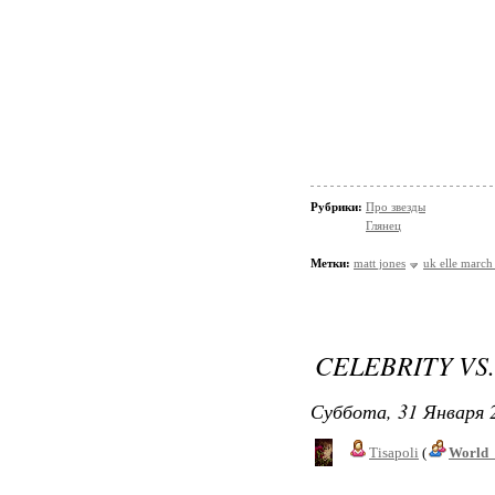
Рубрики:
Про звезды
Глянец
Метки:
matt jones
uk elle march
CELEBRITY VS
Суббота, 31 Января 2
Tisapoli
(
World_