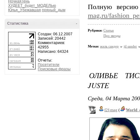
НочнаяТень
Полную версию
ХУДЕЕТ_будет_МОДЕЛЬю
Юлья_Убежавшая
пряный_дым
mag.ru/fashion_pe
Статистика
-
Рубрики:
Статьи
Создан: 06.12.2007
Про звезды
Записей: 20442
Комментариев:
Метки:
жиль сандер
jil sander
42955
Написано: 64324
Отчеты:
Посетители
Поисковые фразы
ОЛИВЬЕ ТИС
JUSTE
Среда, 04 Марта 200
f2f-mag
(
World_