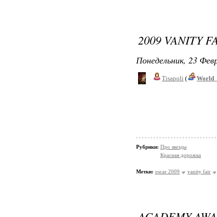
2009 VANITY F
Понедельник, 23 Февр
Tisapoli
(
World_
Рубрики:
Про звезды
Красная дорожка
Метки:
oscar 2009
vanity fair
ACADEMY AWA