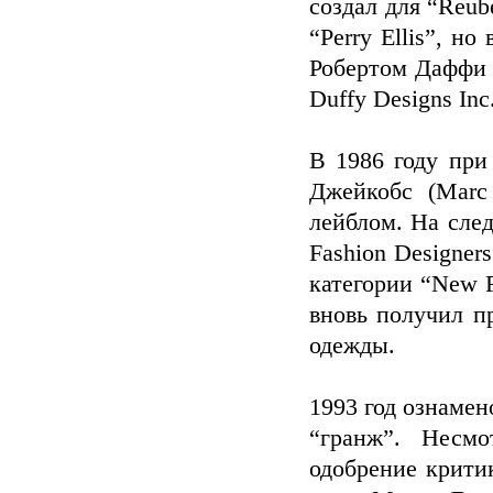
создал для “Reub
“Perry Ellis”, н
Робертом Даффи (
Duffy Designs Inc
В 1986 году при
Джейкобс (Marc
лейблом. На сле
Fashion Designer
категории “New F
вновь получил 
одежды.
1993 год ознаме
“гранж”. Несм
одобрение крити