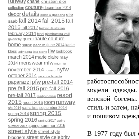
runway
chanel
christian dior
couture
december 2014
collection
details
decor
elie
dolce & gabbana
fall 2014
fall 2015
fall
saab
2016
fall 2017
fashion illustration
february 2014
fendi
giambattista valli
gucci
haute couture
givenchy
home
house
june 2014
karlie
jason wu
lfw
lookbook
kloss
lady gaga
lara stone
march 2014
marie claire
may
menswear
mfw
2014
miu miu
nyfw
november 2014
numero
october 2014
oscar de la renta
работоспособност
pfw
pre-fall 2014
paparazzi
pre-fall 2015
pre-fall 2016
модели одежды.
resort
pre-fall 2017
ready-to-wear
венской богемы
2015
runway
room
resort 2016
стиль и затем, н
september 2014
s/s 2014
sasha luss
spring 2015
spring 2014
и пошивом одежд
spring 2016
spring 2017
spring
spring summer 2016
summer 2015
street style
street style
В 1977 году был 
bloggers
street style celebrity