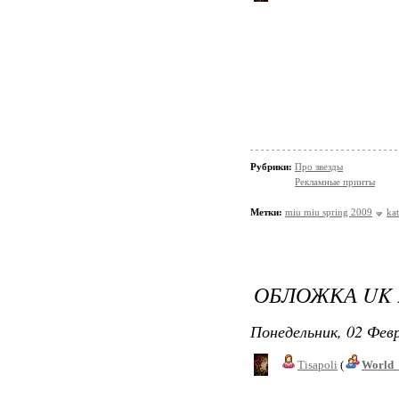
Рубрики:
Про звезды
Рекламные принты
Метки:
miu miu spring 2009
ka
ОБЛОЖКА UK 
Понедельник, 02 Февр
Tisapoli
(
World_