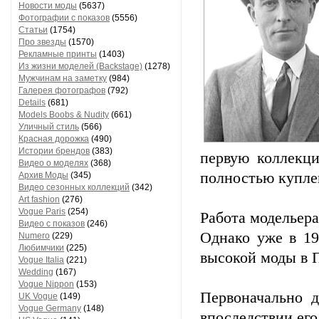
Новости моды
(5637)
Фотографии с показов
(5556)
Статьи
(1754)
Про звезды
(1570)
Рекламные принты
(1403)
Из жизни моделей (Backstage)
(1278)
Мужчинам на заметку
(984)
Галерея фотографов
(792)
Details
(681)
Models Boobs & Nudity
(661)
Уличный стиль
(566)
Красная дорожка
(490)
Истории брендов
(383)
первую коллекци
Видео о моделях
(368)
полностью купле
Архив Моды
(345)
Видео сезонных коллекций
(342)
Art fashion
(276)
Vogue Paris
(254)
Работа модельера
Видео с показов
(246)
Однако уже в 19
Numero
(229)
Любимчики
(225)
высокой моды в 
Vogue Italia
(221)
Wedding
(167)
Vogue Nippon
(153)
Первоначально д
UK Vogue
(149)
Vogue Germany
(148)
впоследствии его