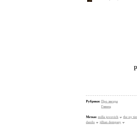
P
Рубрики:
Про звезды
Глянец
Метки:
milla jovovich
the ny ti
danilo
jillian dempsey