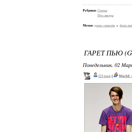
Рубрики:
Статьи
Про звезды
Метки:
денис симачёв
denis si
ГАРЕТ ПЬЮ (
Понедельник, 02 Мар
f2f-mag
(
World_