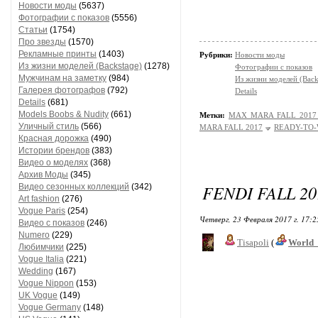
Новости моды
(5637)
Фотографии с показов
(5556)
Статьи
(1754)
Про звезды
(1570)
Рекламные принты
(1403)
Рубрики:
Новости моды
Из жизни моделей (Backstage)
(1278)
Фотографии с показов
Мужчинам на заметку
(984)
Из жизни моделей (Back
Галерея фотографов
(792)
Details
Details
(681)
Models Boobs & Nudity
(661)
Метки:
MAX MARA FALL 2017
Уличный стиль
(566)
MARA FALL 2017
READY-TO-W
Красная дорожка
(490)
Истории брендов
(383)
Видео о моделях
(368)
Архив Моды
(345)
FENDI FALL 2
Видео сезонных коллекций
(342)
Art fashion
(276)
Vogue Paris
(254)
Четверг, 23 Февраля 2017 г. 17:
Видео с показов
(246)
Numero
(229)
Tisapoli
(
World_
Любимчики
(225)
Vogue Italia
(221)
Wedding
(167)
Vogue Nippon
(153)
UK Vogue
(149)
Vogue Germany
(148)