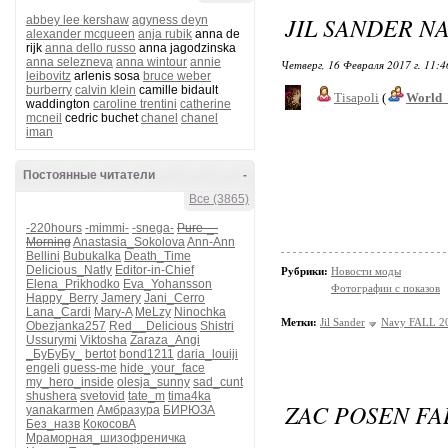
JIL SANDER NA
abbey lee kershaw
agyness deyn
alexander mcqueen
anja rubik
anna de
rijk
anna dello russo
anna jagodzinska
anna selezneva
anna wintour
annie
Четверг, 16 Февраля 2017 г. 11:
leibovitz
arlenis sosa
bruce weber
burberry
calvin klein
camille bidault
Tisapoli
(
World_
waddington
caroline trentini
catherine
mcneil
cedric buchet
chanel
chanel
iman
Постоянные читатели
-
Все (3865)
-220hours
-mimmi-
-snega-
Pure-_-
Morning
Anastasia_Sokolova
Ann-Ann
Bellini
Bubukalka
Death_Time
Delicious_Natly
Editor-in-Chief
Рубрики:
Новости моды
Elena_Prikhodko
Eva_Yohansson
Фотографии с показов
Happy_Berry
Jamery
Jani_Cerro
Lana_Cardi
Mary-A
MeLzy
Ninochka
Метки:
Jil Sander
Navy FALL 2
Obezjanka257
Red__Delicious
Shistri
Ussurymi
Viktosha
Zaraza_Angi
_БуБуБу_
bertot
bond1211
daria_louiji
engeli
guess-me
hide_your_face
my_hero_inside
olesja_sunny
sad_cunt
shushera
svetovid
tate_m
tima4ka
ZAC POSEN FAL
yanakarmen
Амбразура
БИРЮЗА
Без_назв
КокосовА
Мраморная_шизофреничка