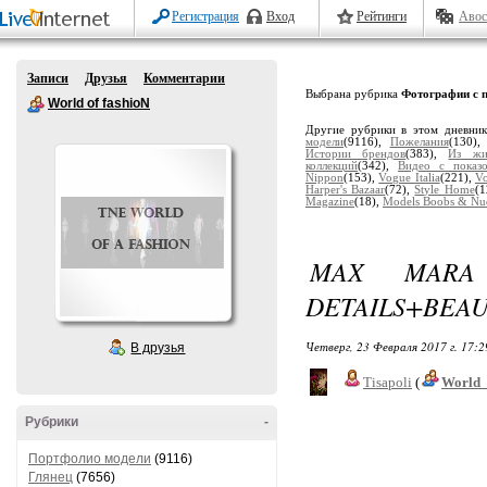
Регистрация
Вход
Рейтинги
Авос
Записи
Друзья
Комментарии
Выбрана рубрика
Фотографии с 
World of fashioN
Другие рубрики в этом дневни
модели
(9116),
Пожелания
(130)
Истории брендов
(383),
Из жи
коллекций
(342),
Видео с показ
Nippon
(153),
Vogue Italia
(221),
V
Harper's Bazaar
(72),
Style Home
(1
Magazine
(18),
Models Boobs & Nu
MAX MARA 
DETAILS+BEA
Четверг, 23 Февраля 2017 г. 17:
В друзья
Tisapoli
(
World_
Рубрики
-
Портфолио модели
(9116)
Глянец
(7656)