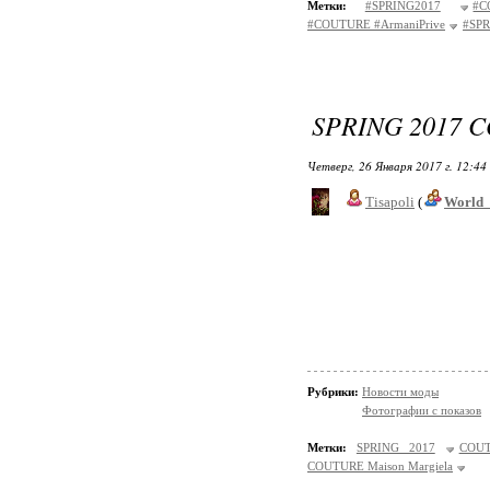
Метки:
#SPRING2017
#C
#COUTURE #ArmaniPrive
#SP
SPRING 2017 
Четверг, 26 Января 2017 г. 12:44
Tisapoli
(
World_
Рубрики:
Новости моды
Фотографии с показов
Метки:
SPRING 2017
COU
COUTURE Maison Margiela