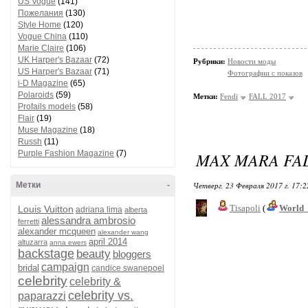
US Vogue
(141)
Пожелания
(130)
Style Home
(120)
Vogue China
(110)
Marie Claire
(106)
UK Harper's Bazaar
(72)
Рубрики:
Новости моды
US Harper's Bazaar
(71)
Фотографии с показов
i-D Magazine
(65)
Polaroids
(59)
Метки:
Fendi
FALL 2017
Profails models
(58)
Flair
(19)
Muse Magazine
(18)
Russh
(11)
Purple Fashion Magazine
(7)
MAX MARA FAL
Метки
-
Четверг, 23 Февраля 2017 г. 17:
Tisapoli
(
World_
Louis Vuitton
adriana lima
alberta
alessandra ambrosio
ferretti
alexander mcqueen
alexander wang
april 2014
altuzarra
anna ewers
backstage
beauty
bloggers
campaign
bridal
candice swanepoel
celebrity
celebrity &
celebrity vs.
paparazzi