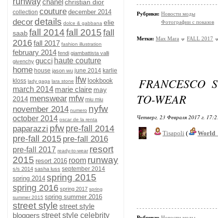
runway
chanel
christian dior
couture
december 2014
collection
Рубрики:
Новости моды
details
decor
elie
Фотографии с показов
dolce & gabbana
fall 2014
fall 2015
fall
saab
Метки:
Max Mara
FALL 2017
2016
fall 2017
fashion illustration
february 2014
fendi
giambattista valli
gucci
haute couture
givenchy
home
house
june 2014
karlie
jason wu
lfw
FRANCESCO S
lookbook
kloss
lady gaga
lara stone
march 2014
marie claire
may
TO-WEAR
menswear
mfw
2014
miu miu
nyfw
november 2014
numero
Четверг, 23 Февраля 2017 г. 17:
october 2014
oscar de la renta
pfw
pre-fall 2014
paparazzi
Tisapoli
(
World_
pre-fall 2015
pre-fall 2016
resort
pre-fall 2017
ready-to-wear
2015
runway
room
resort 2016
september 2014
s/s 2014
sasha luss
spring 2015
spring 2014
spring 2016
spring 2017
spring
spring summer 2016
summer 2015
street style
street style
bloggers
street style celebrity
Рубрики:
Новости моды