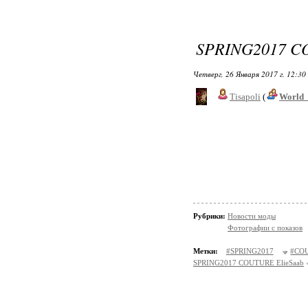
SPRING2017 C
Четверг, 26 Января 2017 г. 12:30
Tisapoli
(
World_
Рубрики:
Новости моды
Фотографии с показов
Метки:
#SPRING2017
#CO
SPRING2017 COUTURE ElieSaab