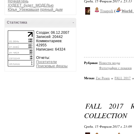
Среда, 15 Февраля 2017 г. 23:13
НочнаяТень
ХУДЕЕТ_будет_МОДЕЛЬю
Юлья_Убежавшая
пряный_дым
Tisapoli
(
World_
Статистика
-
Создан: 06.12.2007
Записей: 20442
Комментариев:
42955
Написано: 64324
Отчеты:
Посетители
Рубрики:
Новости моды
Поисковые фразы
Фотографии с показов
Метки:
Zac Posen
FALL 2017
FALL 2017 
COLLECTION
Среда, 15 Февраля 2017 г. 23:09