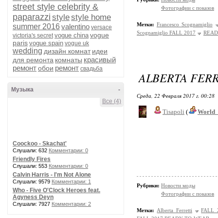
street style celebrity &
Фотографии с показов
paparazzi
style
style home
Метки:
Francesco Scognamiglio
summer 2016
valentino
versace
Scognamiglio FALL 2017
READ
vogue
vogue china
victoria's secret
paris
vogue spain
vogue uk
wedding
дизайн комнат
идеи
красивый
для ремонта
комнаты
ремонт
ремонт
обои
свадьба
ALBERTA FERR
Музыка
-
Среда, 22 Февраля 2017 г. 00:28
Все (4)
Tisapoli
(
World_
Coockoo - Skachat'
Слушали: 632
Комментарии: 0
Friendly Fires
Слушали: 553
Комментарии: 0
Calvin Harris - I'm Not Alone
Слушали: 9579
Комментарии: 1
Рубрики:
Новости моды
Who - Five O'Clock Heroes feat.
Фотографии с показов
Agyness Deyn
Слушали: 7927
Комментарии: 2
Метки:
Alberta Ferretti
FALL 