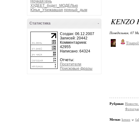
НочнаяТень
ХУДЕЕТ_будет_МОДЕЛЬю
Юлья_Убежавшая
пряный_дым
KENZO 
Статистика
-
Понедельник, 07 М
Создан: 06.12.2007
Записей: 20442
Комментариев:
Tisapol
42955
Написано: 64324
Отчеты:
Посетители
Поисковые фразы
Рубрики:
Новости
Фотограф
Метки:
kenzo
fa