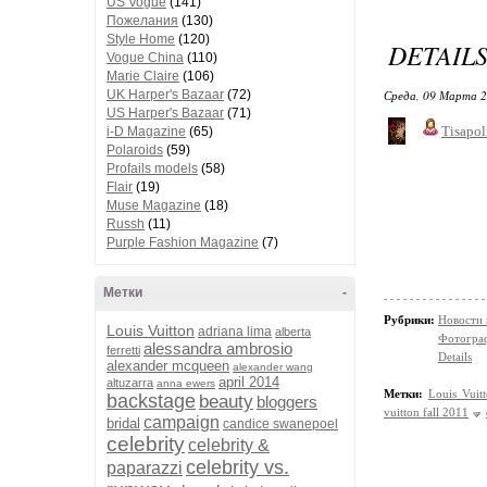
US Vogue
(141)
Пожелания
(130)
Style Home
(120)
DETAILS
Vogue China
(110)
Marie Claire
(106)
UK Harper's Bazaar
(72)
Среда, 09 Марта 2
US Harper's Bazaar
(71)
Tisapol
i-D Magazine
(65)
Polaroids
(59)
Profails models
(58)
Flair
(19)
Muse Magazine
(18)
Russh
(11)
Purple Fashion Magazine
(7)
Метки
-
Рубрики:
Новости
Louis Vuitton
adriana lima
alberta
Фотограф
alessandra ambrosio
ferretti
Details
alexander mcqueen
alexander wang
april 2014
altuzarra
anna ewers
Метки:
Louis Vuit
backstage
beauty
bloggers
vuitton fall 2011
campaign
bridal
candice swanepoel
celebrity
celebrity &
celebrity vs.
paparazzi