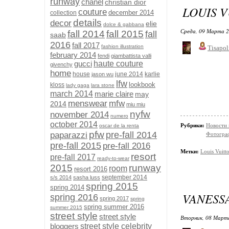
runway
chanel
christian dior
LOUIS V
couture
december 2014
collection
details
decor
elie
dolce & gabbana
Среда, 09 Марта 2
fall 2014
fall 2015
fall
saab
2016
fall 2017
fashion illustration
Tisapol
february 2014
fendi
giambattista valli
gucci
haute couture
givenchy
home
house
june 2014
karlie
jason wu
lfw
lookbook
kloss
lady gaga
lara stone
march 2014
marie claire
may
menswear
mfw
2014
miu miu
nyfw
november 2014
numero
october 2014
Рубрики:
Новости
oscar de la renta
pfw
pre-fall 2014
paparazzi
Фотограф
pre-fall 2015
pre-fall 2016
Метки:
Louis Vuitt
resort
pre-fall 2017
ready-to-wear
2015
runway
room
resort 2016
september 2014
s/s 2014
sasha luss
spring 2015
spring 2014
VANESS
spring 2016
spring 2017
spring
spring summer 2016
summer 2015
street style
street style
Вторник, 08 Марта
bloggers
street style celebrity