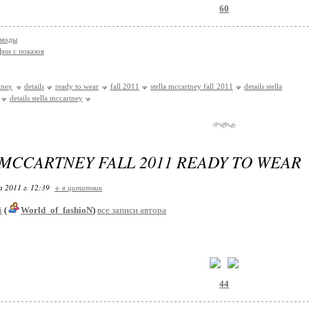
60
 моды
ии с показов
tney
details
ready to wear
fall 2011
stella mccartney fall 2011
details stella
details stella mccartney
 MCCARTNEY FALL 2011 READY TO WEAR
 2011 г. 12:39
+ в цитатник
i
(
World_of_fashioN
)
все записи автора
44