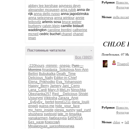
Рубрики:
Новости
abbey lee kershaw
agyness deyn
Фотограф
alexander mcqueen
anja rubik
anna de
rijk
anna dello russo
anna jagodzinska
Метки:
stella mccar
anna selezneva
anna wintour
annie
leibovitz
arlenis sosa
bruce weber
burberry
calvin klein
camille bidault
waddington
caroline trentini
catherine
mcneil
cedric buchet
chanel
chanel
iman
CHLOE 
Постоянные читатели
-
Понедельник, 07 М
Все (3865)
Tisapol
-220hours
-mimmi-
-snega-
Pure-_-
Morning
Anastasia_Sokolova
Ann-Ann
Bellini
Bubukalka
Death_Time
Delicious_Natly
Editor-in-Chief
Elena_Prikhodko
Eva_Yohansson
Happy_Berry
Jamery
Jani_Cerro
Lana_Cardi
Mary-A
MeLzy
Ninochka
Obezjanka257
Red__Delicious
Shistri
Ussurymi
Viktosha
Zaraza_Angi
_БуБуБу_
bertot
bond1211
daria_louiji
engeli
guess-me
hide_your_face
Рубрики:
Новости
my_hero_inside
olesja_sunny
sad_cunt
Фотограф
shushera
svetovid
tate_m
tima4ka
yanakarmen
Амбразура
БИРЮЗА
Без_назв
КокосовА
Метки:
chloe
fal
Мраморная_шизофреничка