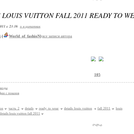
 LOUIS VUITTON FALL 2011 READY TO W
011 г. 23:16
+ в цитатник
i
(
World_of_fashioN
)
все записи автора
105
 моды
ии с показов
ton
часть 2
details
ready to wear
details louis vuitton
fall 2011
louis
details louis vuitton fall 2011