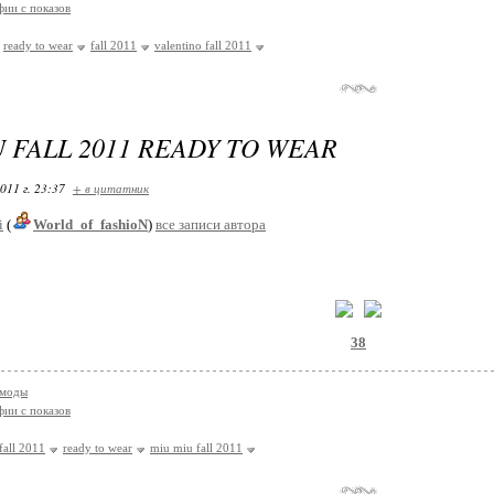
ии с показов
ready to wear
fall 2011
valentino fall 2011
 FALL 2011 READY TO WEAR
011 г. 23:37
+ в цитатник
i
(
World_of_fashioN
)
все записи автора
38
 моды
ии с показов
fall 2011
ready to wear
miu miu fall 2011