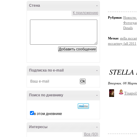
Стена
-
К приложению
Рубрики:
Новости
Фотограф
Details
Метки:
stella mccar
mccartney fall 2011
STELLA
Подписка по e-mail
-
Вторник, 08 Марта
Tisapol
Поиск по дневнику
-
в этом дневнике
Интересы
-
Все (93)