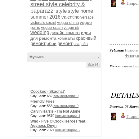
Tisapol
street style celebrity &
paparazzi
style
style home
summer 2016
valentino
versace
vogue
vogue china
victoria's secret
paris
vogue spain
vogue uk
wedding
дизайн комнат
идеи
красивый
для ремонта
комнаты
ремонт
ремонт
обои
свадьба
Рубрики:
Новости
Фотограф
Музыка
-
Все (4)
Метки:
vanessa bru
Coockoo - Skachat'
DETAIL
Слушали: 632
Комментарии: 0
Friendly Fires
Слушали: 553
Комментарии: 0
Вторник, 08 Марта
Calvin Harris - I'm Not Alone
Слушали: 9579
Комментарии: 1
Tisapol
Who - Five O'Clock Heroes feat.
Agyness Deyn
Слушали: 7927
Комментарии: 2