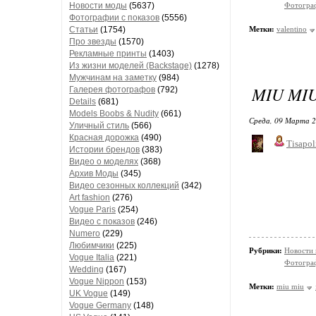
Новости моды
(5637)
Фотограф
Фотографии с показов
(5556)
Статьи
(1754)
Метки:
valentino
Про звезды
(1570)
Рекламные принты
(1403)
Из жизни моделей (Backstage)
(1278)
Мужчинам на заметку
(984)
MIU MIU
Галерея фотографов
(792)
Details
(681)
Models Boobs & Nudity
(661)
Среда, 09 Марта 2
Уличный стиль
(566)
Красная дорожка
(490)
Tisapol
Истории брендов
(383)
Видео о моделях
(368)
Архив Моды
(345)
Видео сезонных коллекций
(342)
Art fashion
(276)
Vogue Paris
(254)
Видео с показов
(246)
Numero
(229)
Любимчики
(225)
Рубрики:
Новости
Vogue Italia
(221)
Фотограф
Wedding
(167)
Vogue Nippon
(153)
Метки:
miu miu
UK Vogue
(149)
Vogue Germany
(148)