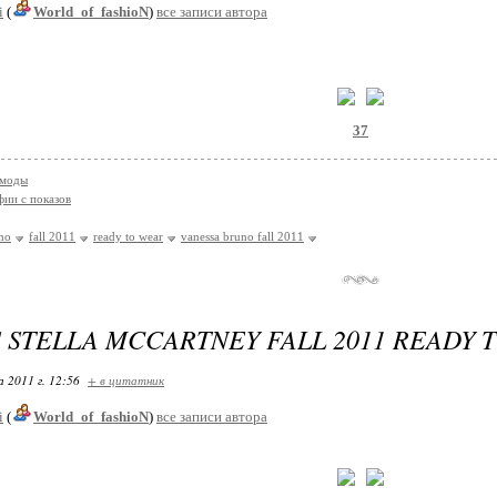
i
(
World_of_fashioN
)
все записи автора
37
 моды
ии с показов
no
fall 2011
ready to wear
vanessa bruno fall 2011
S STELLA MCCARTNEY FALL 2011 READY 
 2011 г. 12:56
+ в цитатник
i
(
World_of_fashioN
)
все записи автора