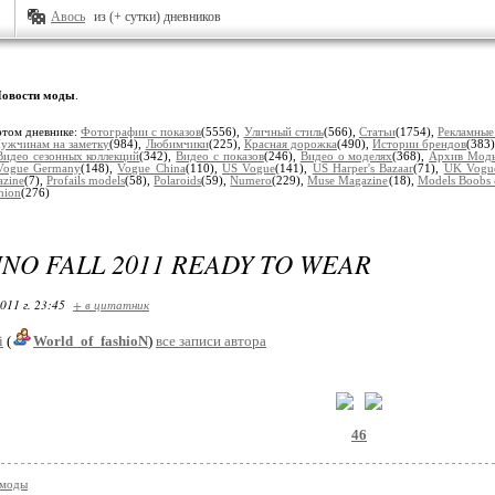
Авось
из (+ сутки) дневников
овости моды
.
этом дневнике:
Фотографии с показов
(5556),
Уличный стиль
(566),
Статьи
(1754),
Рекламные
ужчинам на заметку
(984),
Любимчики
(225),
Красная дорожка
(490),
Истории брендов
(383
Видео сезонных коллекций
(342),
Видео с показов
(246),
Видео о моделях
(368),
Архив Мод
Vogue Germany
(148),
Vogue China
(110),
US Vogue
(141),
US Harper's Bazaar
(71),
UK Vogu
azine
(7),
Profails models
(58),
Polaroids
(59),
Numero
(229),
Muse Magazine
(18),
Models Boobs 
shion
(276)
NO FALL 2011 READY TO WEAR
011 г. 23:45
+ в цитатник
i
(
World_of_fashioN
)
все записи автора
46
 моды