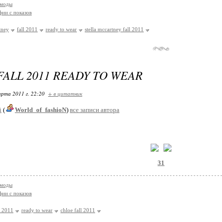
 моды
ии с показов
tney
fall 2011
ready to wear
stella mccartney fall 2011
FALL 2011 READY TO WEAR
арта 2011 г. 22:20
+ в цитатник
i
(
World_of_fashioN
)
все записи автора
31
 моды
ии с показов
l 2011
ready to wear
chloe fall 2011