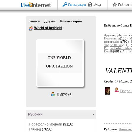
Регистрация
Вход
Рейтинги
Записи
Друзья
Комментарии
Выбрана рубрика
Н
World of fashioN
Другие рубрики в 
Пожелания
(130),
М
фотографов
(792),
Vogue Italia
(221),
Purple Fashion Mag
Details
(681),
Art fa
VALENTI
Среда, 09 Марта 2
Tisapol
В друзья
Рубрики
-
Портфолио модели
(9116)
Глянец
(7656)
Рубрики:
Новости