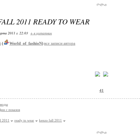
FALL 2011 READY TO WEAR
арта 2011 г. 22:03
+ в цитатник
i
(
World_of_fashioN
)
все записи автора
41
 моды
ии с показов
ll 2011
ready to wear
kenzo fall 2011