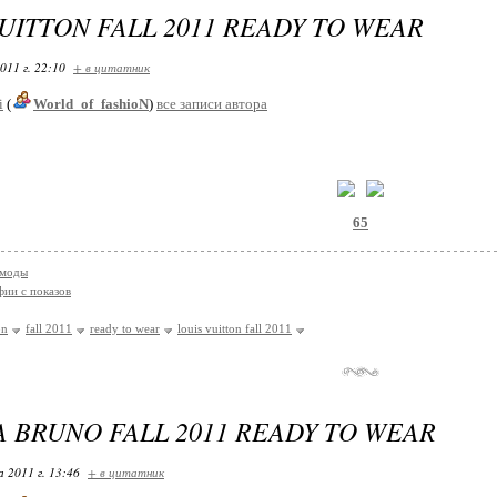
UITTON FALL 2011 READY TO WEAR
011 г. 22:10
+ в цитатник
i
(
World_of_fashioN
)
все записи автора
65
 моды
ии с показов
on
fall 2011
ready to wear
louis vuitton fall 2011
A BRUNO FALL 2011 READY TO WEAR
 2011 г. 13:46
+ в цитатник