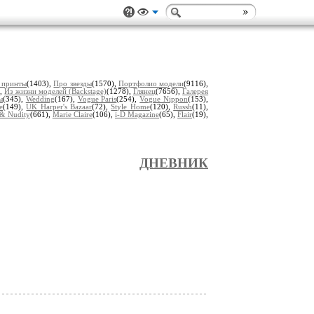
 принты
(1403),
Про звезды
(1570),
Портфолио модели
(9116),
),
Из жизни моделей (Backstage)
(1278),
Глянец
(7656),
Галерея
ы
(345),
Wedding
(167),
Vogue Paris
(254),
Vogue Nippon
(153),
e
(149),
UK Harper's Bazaar
(72),
Style Home
(120),
Russh
(11),
& Nudity
(661),
Marie Claire
(106),
i-D Magazine
(65),
Flair
(19),
ДНЕВНИК