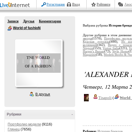
Регистрация
Вход
Рейтинги
Авос
Записи
Друзья
Комментарии
Выбрана рубрика
Истории бренд
World of fashioN
Другие рубрики в этом дневнике
звезды
(1570),
Портфолио модел
Красная дорожка
(490),
Из жиз
коллекций
(342),
Видео с показ
Nippon
(153),
Vogue Italia
(221),
V
Harper's Bazaar
(72),
Style Home
(1
Magazine
(18),
Models Boobs & Nu
'ALEXANDER 
Четверг, 12 Марта 2
В друзья
Tisapoli
(
World_
Рубрики
-
Портфолио модели
(9116)
Глянец
(7656)
Рубрики:
Истории брендов