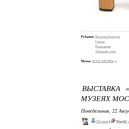
Рубрики:
Истории брендов
Статьи
Пожелания
Уличный стиль
Метки:
KOOLABURRA
ВЫСТАВКА 
МУЗЕЯХ МОС
Понедельник, 22 Авгу
f2f-mag
(
World_