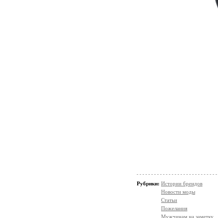
Рубрики:
Истории брендов
Новости моды
Статьи
Пожелания
Мужчинам на заметку