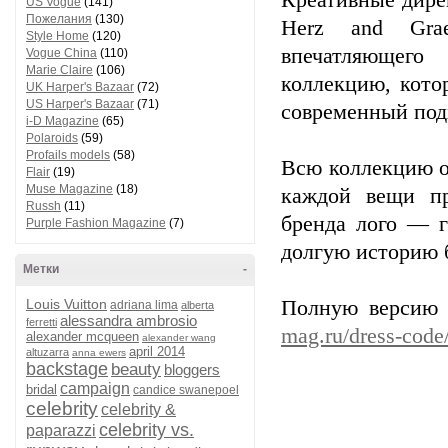
Креативные дире
US Vogue
(141)
Пожелания
(130)
Herz and Grae
Style Home
(120)
впечатляющего
Vogue China
(110)
Marie Claire
(106)
коллекцию, кото
UK Harper's Bazaar
(72)
US Harper's Bazaar
(71)
современный подх
i-D Magazine
(65)
Polaroids
(59)
Profails models
(58)
Всю коллекцию о
Flair
(19)
Muse Magazine
(18)
каждой вещи пр
Russh
(11)
бренда лого — г
Purple Fashion Magazine
(7)
долгую историю 
Метки
-
Louis Vuitton
Полную версию 
adriana lima
alberta
alessandra ambrosio
ferretti
mag.ru/dress-code
alexander mcqueen
alexander wang
april 2014
altuzarra
anna ewers
backstage
beauty
bloggers
campaign
bridal
candice swanepoel
celebrity
celebrity &
celebrity vs.
paparazzi