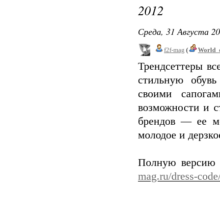
2012
Среда, 31 Августа 20
f2f-mag
(
World_
Трендсеттеры вс
стильную обувь
своими сапога
возможности и с
брендов — ее мо
молодое и дерзко
Полную версию 
mag.ru/dress-code