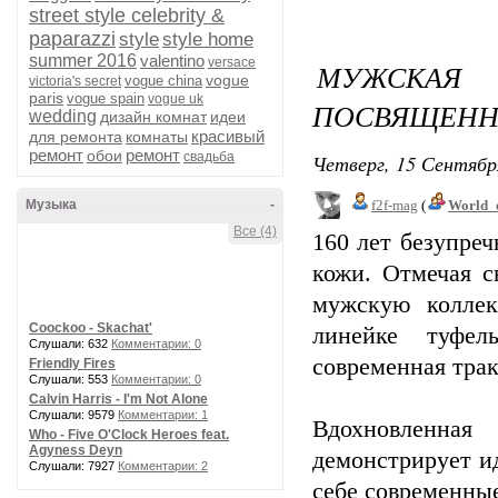
street style celebrity &
paparazzi
style
style home
summer 2016
valentino
versace
МУЖСКАЯ
vogue
vogue china
victoria's secret
paris
vogue spain
vogue uk
ПОСВЯЩЕННА
wedding
дизайн комнат
идеи
красивый
для ремонта
комнаты
ремонт
ремонт
обои
свадьба
Четверг, 15 Сентябр
Музыка
-
f2f-mag
(
World_
Все (4)
160 лет безупреч
кожи. Отмечая с
мужскую коллек
Coockoo - Skachat'
линейке туфел
Слушали: 632
Комментарии: 0
современная трак
Friendly Fires
Слушали: 553
Комментарии: 0
Calvin Harris - I'm Not Alone
Слушали: 9579
Комментарии: 1
Вдохновленна
Who - Five O'Clock Heroes feat.
Agyness Deyn
демонстрирует и
Слушали: 7927
Комментарии: 2
себе современны