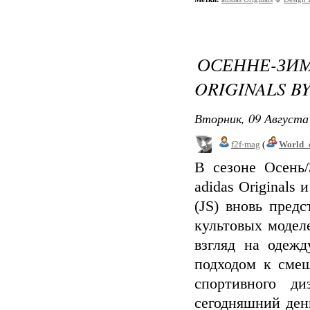
ОСЕННЕ-З
ORIGINALS BY
Вторник, 09 Августа 
f2f-mag
(
World_
В сезоне Осень/
adidas Originals
(JS) вновь пред
культовых моделе
взгляд на одеж
подходом к сме
спортивного д
сегодняшний ден