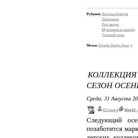
Рубрики:
Истории брендов
Пожелания
Про звезды
Мужчинам на заметку
Уличный стиль
Метки:
Porsche Design Sport
КОЛЛЕКЦИ
СЕЗОН ОСЕНЬ
Среда, 31 Августа 20
f2f-mag
(
World_
Следующий осе
позаботится мар
детских коллекц