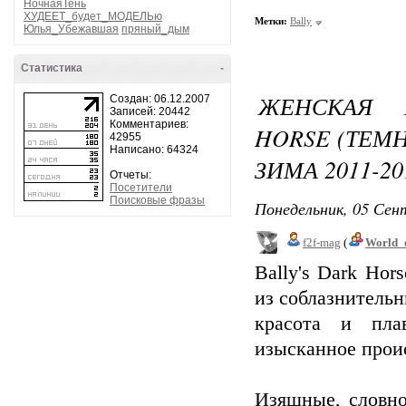
НочнаяТень
ХУДЕЕТ_будет_МОДЕЛЬю
Метки:
Bally
Юлья_Убежавшая
пряный_дым
Статистика
-
ЖЕНСКАЯ 
Создан: 06.12.2007
Записей: 20442
Комментариев:
HORSE (ТЕМ
42955
Написано: 64324
ЗИМА 2011-20
Отчеты:
Посетители
Поисковые фразы
Понедельник, 05 Сент
f2f-mag
(
World_
Bally's Dark Hor
из соблазнительн
красота и пла
изысканное прои
Изящные, словно