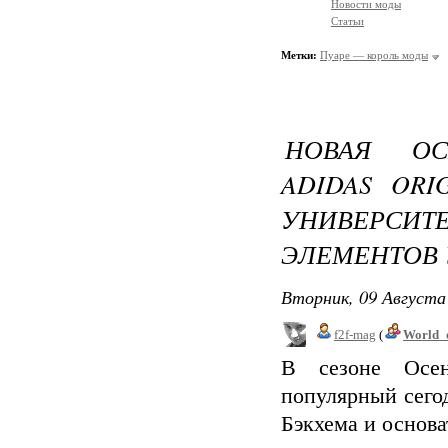
Новости моды
Статьи
Метки:
Пуаре — король моды
НОВАЯ ОС
ADIDAS ORI
УНИВЕРС
ЭЛЕМЕНТОВ
Вторник, 09 Августа 
f2f-mag
(
World_
В сезоне Осен
популярный сего
Бэкхема и основа