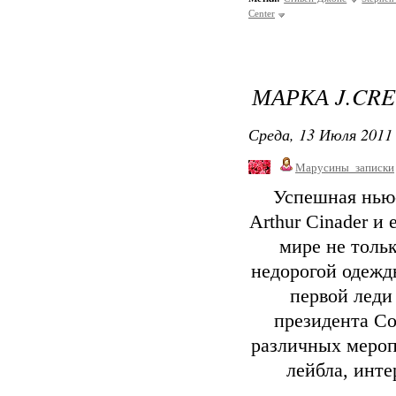
Center
МАРКА J.CR
Среда, 13 Июля 2011 
Марусины_записки
Успешная нью-
Arthur Cinader и
мире не толь
недорогой одежд
первой лед
президента С
различных мероп
лейбла, инте