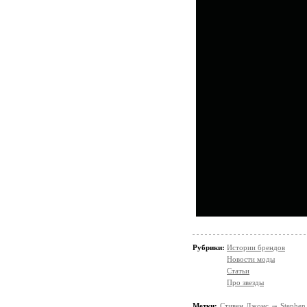
Рубрики:
Истории брендов
Новости моды
Статьи
Про звезды
Метки:
Стивен Джонс
Stephen