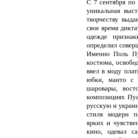
С 7 сентября по
уникальная выс
творчеству выда
свое время дикта
одежде признак
определил совер
Именно Поль Пу
костюма, освобо
ввел в моду пла
юбки, манто с 
шаровары, вос
композициях Пуа
русскую и украи
стиля модерн п
ярких и чувстве
кино, одевал с