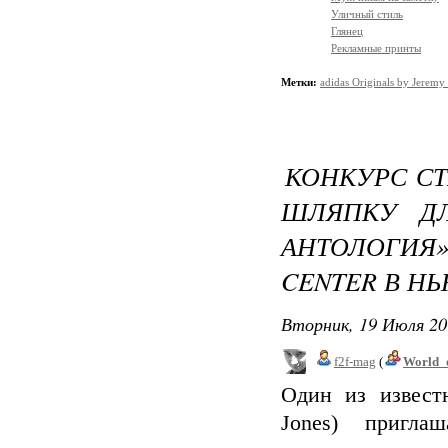
Уличный стиль
Глянец
Рекламные принты
Метки:
adidas Originals by Jeremy 
КОНКУРС С
ШЛЯПКУ ДЛ
АНТОЛОГИЯ»
CENTER В Н
Вторник, 19 Июля 20
f2f-mag
(
World_
Один из извест
Jones) пригла