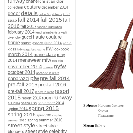
runway
chanel
christian dior
couture
december 2014
collection
details
decor
elie
dolce & gabbana
fall 2014
fall 2015
fall
saab
2016
fall 2017
fashion illustration
february 2014
fendi
giambattista valli
gucci
haute couture
givenchy
home
house
june 2014
karlie
jason wu
lfw
lookbook
kloss
lady gaga
lara stone
march 2014
marie claire
may
menswear
mfw
2014
miu miu
nyfw
november 2014
numero
october 2014
oscar de la renta
pfw
pre-fall 2014
paparazzi
pre-fall 2015
pre-fall 2016
resort
pre-fall 2017
ready-to-wear
2015
runway
room
resort 2016
september 2014
s/s 2014
sasha luss
Рубрики:
Истории брендов
spring 2015
spring 2014
Статьи
spring 2016
spring 2017
spring
Пожелания
spring summer 2016
summer 2015
street style
street style
Метки:
Bally
bloggers
street style celebrity