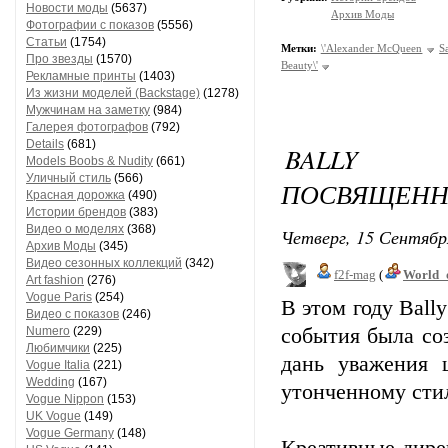
Новости моды
(5637)
Архив Моды
Фотографии с показов
(5556)
Статьи
(1754)
Метки:
\'Alexander McQueen
S
Про звезды
(1570)
Beauty\'
Рекламные принты
(1403)
Из жизни моделей (Backstage)
(1278)
Мужчинам на заметку
(984)
Галерея фотографов
(792)
Details
(681)
BALLY Ж
Models Boobs & Nudity
(661)
Уличный стиль
(566)
ПОСВЯЩЕННА
Красная дорожка
(490)
Истории брендов
(383)
Видео о моделях
(368)
Четверг, 15 Сентябр
Архив Моды
(345)
Видео сезонных коллекций
(342)
f2f-mag
(
World_
Art fashion
(276)
Vogue Paris
(254)
В этом году Ball
Видео с показов
(246)
Numero
(229)
события была со
Любимчики
(225)
дань уважения 
Vogue Italia
(221)
Wedding
(167)
утонченному стил
Vogue Nippon
(153)
UK Vogue
(149)
Vogue Germany
(148)