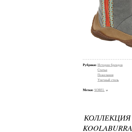
Рубрики:
Истории брендов
Статьи
Пожелания
Уличный стиль
Метки:
SOREL
КОЛЛЕК
KOOLABURRA