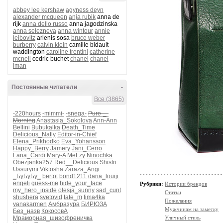
abbey lee kershaw
agyness deyn
alexander mcqueen
anja rubik
anna de
rijk
anna dello russo
anna jagodzinska
anna selezneva
anna wintour
annie
leibovitz
arlenis sosa
bruce weber
burberry
calvin klein
camille bidault
waddington
caroline trentini
catherine
mcneil
cedric buchet
chanel
chanel
iman
Постоянные читатели
-
Все (3865)
-220hours
-mimmi-
-snega-
Pure-_-
Morning
Anastasia_Sokolova
Ann-Ann
Bellini
Bubukalka
Death_Time
Delicious_Natly
Editor-in-Chief
Elena_Prikhodko
Eva_Yohansson
Happy_Berry
Jamery
Jani_Cerro
Lana_Cardi
Mary-A
MeLzy
Ninochka
Obezjanka257
Red__Delicious
Shistri
Ussurymi
Viktosha
Zaraza_Angi
_БуБуБу_
bertot
bond1211
daria_louiji
engeli
guess-me
hide_your_face
Рубрики:
Истории брендов
my_hero_inside
olesja_sunny
sad_cunt
Статьи
shushera
svetovid
tate_m
tima4ka
Пожелания
yanakarmen
Амбразура
БИРЮЗА
Мужчинам на заметку
Без_назв
КокосовА
Мраморная_шизофреничка
Уличный стиль