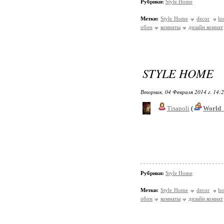
Рубрики:
Style Home
Метки:
Style Home
decor
h
обои
комнаты
дизайн комнат
STYLE HOME
Вторник, 04 Февраля 2014 г. 14:
Tisapoli
(
World_
Рубрики:
Style Home
Метки:
Style Home
decor
h
обои
комнаты
дизайн комнат