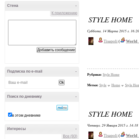
Стена
-
К приложению
STYLE HOME
Суббота, 14 Марта 2015 г. 16:2
Tisapoli
(
World_
Подписка по e-mail
-
Рубрики:
Style Home
Метки:
Style
Home
Style Ho
Поиск по дневнику
-
STYLE HOME
в этом дневнике
Четверг, 29 Января 2015 г. 14:18
Интересы
-
Tisapoli
(
World_
Все (93)