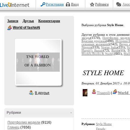
Регистрация
Вход
Рейтинги
Авос
Записи
Друзья
Комментарии
Выбрана рубрика
Style Home
.
World of fashioN
Другие рубрики в этом дневнике
звезды
(1570),
Портфолио модел
Красная дорожка
(490),
Истории 
сезонных коллекций
(342),
Видео 
Nippon
(153),
Vogue Italia
(221),
V
Harper's Bazaar
(72),
Russh
(11),
P
Models Boobs & Nudity
(661),
Mari
STYLE HOME
Вторник, 01 Декабря 2015 г. 18:
Tisapoli
(
World_
В друзья
Рубрики
-
Портфолио модели
(9116)
Рубрики:
Style Home
Глянец
(7656)
Details