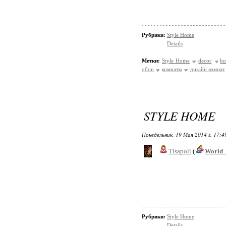
Рубрики:
Style Home
Details
Метки:
Style Home
decor
h
обои
комнаты
дизайн комнат
STYLE HOME
Понедельник, 19 Мая 2014 г. 17:
Tisapoli
(
World_
Рубрики:
Style Home
Details