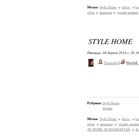
Метки:
Style Home
decor
h
обои
комнаты
дизайн комнат
STYLE HOME
Пятница, 04 Апреля 2014 г. 18:3
Tisapoli
(
World_
Рубрики:
Style Home
Details
Метки:
Style Home
decor
h
обои
комнаты
дизайн комна
AT HOME IN MANHATTAN
K