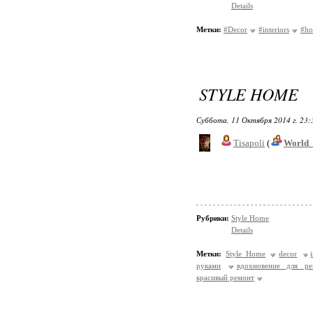
Details
Метки:
#Decor
#interiors
#h
STYLE HOME
Суббота, 11 Октября 2014 г. 23
Tisapoli
(
World_
Рубрики:
Style Home
Details
Метки:
Style Home
decor
руками
вдохновение для ре
красивый ремонт