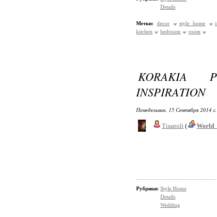
Details
Метки:
decor
style home
kitchen
bedroom
room
KORAKIA P
INSPIRATION
Понедельник, 15 Сентября 2014 г
Tisapoli
(
World_
Рубрики:
Style Home
Details
Wedding