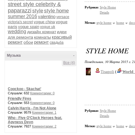
street style celebrity &
Рубрики:
Style Home
paparazzi
style
style home
Details
summer 2016
valentino
versace
vogue
vogue china
victoria's secret
Метки:
style home
home
dec
paris
vogue spain
vogue uk
wedding
дизайн комнат
идеи
красивый
для ремонта
комнаты
ремонт
ремонт
обои
свадьба
STYLE HOME
Музыка
-
Понедельник, 30 Марта 2015 г. 2
Все (4)
Tisapoli
(
World_
Coockoo - Skachat'
Слушали: 632
Комментарии: 0
Friendly Fires
Слушали: 553
Комментарии: 0
Calvin Harris - I'm Not Alone
Рубрики:
Style Home
Слушали: 9579
Комментарии: 1
Details
Who - Five O'Clock Heroes feat.
Agyness Deyn
Метки:
style home
home
dec
Слушали: 7927
Комментарии: 2