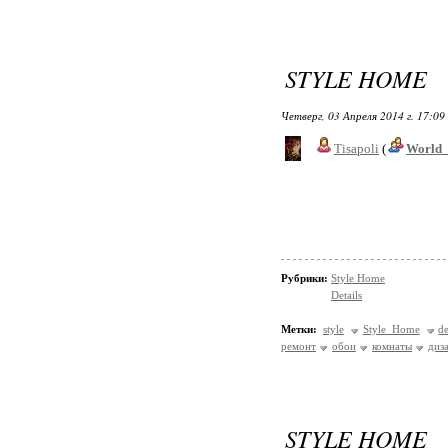
STYLE HOME
Четверг, 03 Апреля 2014 г. 17:09
Tisapoli
(
World_
Рубрики:
Style Home
Details
Метки:
style
Style Home
d
ремонт
обои
комнаты
диз
STYLE HOME