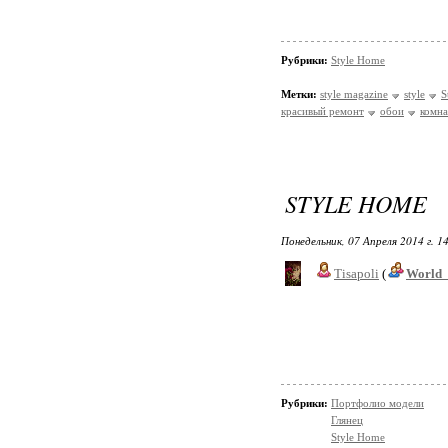
Рубрики:
Style Home
Метки:
style magazine
style
S
красивый ремонт
обои
комн
STYLE HOME
Понедельник, 07 Апреля 2014 г. 1
Tisapoli
(
World_
Рубрики:
Портфолио модели
Глянец
Style Home