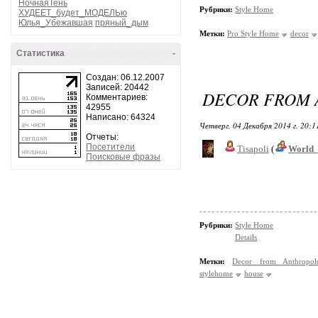
НочнаяТень
Рубрики:
Style Home
ХУДЕЕТ_будет_МОДЕЛЬю
Юлья_Убежавшая
пряный_дым
Метки:
Pro Style Home
decor
Статистика
-
Создан: 06.12.2007
Записей: 20442
DECOR FROM 
Комментариев:
42955
Написано: 64324
Четверг, 04 Декабря 2014 г. 20:
Отчеты:
Посетители
Tisapoli
(
World_
Поисковые фразы
Рубрики:
Style Home
Details
Метки:
Decor from Anthropol
stylehome
house