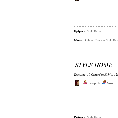
Рубрики:
Style Home
Метки:
Style
Home
Style Ho
STYLE HOME
Пятница, 19 Сентября 2014 г. 12
Tisapoli
(
World_
Рубрики:
Style Home