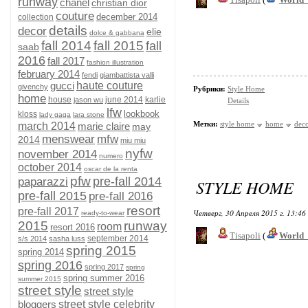
runway
chanel
christian dior
couture
december 2014
collection
details
decor
elie
dolce & gabbana
fall 2014
fall 2015
fall
saab
2016
fall 2017
fashion illustration
february 2014
fendi
giambattista valli
gucci
haute couture
givenchy
Рубрики:
Style Home
home
house
june 2014
karlie
jason wu
Details
lfw
lookbook
kloss
lady gaga
lara stone
Метки:
style home
home
dec
march 2014
marie claire
may
menswear
mfw
2014
miu miu
nyfw
november 2014
numero
october 2014
oscar de la renta
pfw
pre-fall 2014
paparazzi
STYLE HOME
pre-fall 2015
pre-fall 2016
resort
pre-fall 2017
Четверг, 30 Апреля 2015 г. 13:46
ready-to-wear
2015
runway
room
resort 2016
Tisapoli
(
World_
september 2014
s/s 2014
sasha luss
spring 2015
spring 2014
spring 2016
spring 2017
spring
spring summer 2016
summer 2015
street style
street style
bloggers
street style celebrity