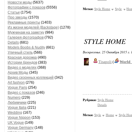
Новости моды
(5637)
Фотографии с показов
(5556)
Метки:
Style Home
Style
Ho
Статьи
(1754)
Про звезды
(1570)
Рекламные принты
(1403)
Из жизни моделей (Backstage)
(1278)
Мужчинам на заметку
(984)
Галерея фотографов
(792)
STYLE HOME
Details
(681)
Models Boobs & Nudity
(661)
Воскресенье, 25 Октября 2015 г.
Уличный стиль
(566)
Красная дорожка
(490)
Tisapoli
(
World_
Истории брендов
(383)
Видео о моделях
(368)
Архив Моды
(345)
Видео сезонных коллекций
(342)
Art fashion
(276)
Vogue Paris
(254)
Видео с показов
(246)
Numero
(229)
Рубрики:
Style Home
Любимчики
(225)
Details
Vogue Italia
(221)
Wedding
(167)
Метки:
Style
Home
Style Ho
Vogue Nippon
(153)
UK Vogue
(149)
Vogue Germany
(148)