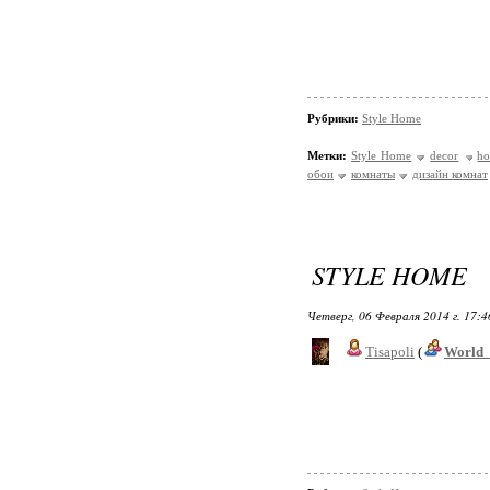
Рубрики:
Style Home
Метки:
Style Home
decor
h
обои
комнаты
дизайн комнат
STYLE HOME
Четверг, 06 Февраля 2014 г. 17:
Tisapoli
(
World_