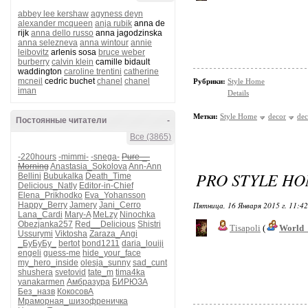
abbey lee kershaw
agyness deyn
alexander mcqueen
anja rubik
anna de
rijk
anna dello russo
anna jagodzinska
anna selezneva
anna wintour
annie
leibovitz
arlenis sosa
bruce weber
burberry
calvin klein
camille bidault
waddington
caroline trentini
catherine
mcneil
cedric buchet
chanel
chanel
Рубрики:
Style Home
iman
Details
Метки:
Style Home
decor
dec
Постоянные читатели
-
Все (3865)
-220hours
-mimmi-
-snega-
Pure-_-
Morning
Anastasia_Sokolova
Ann-Ann
PRO STYLE H
Bellini
Bubukalka
Death_Time
Delicious_Natly
Editor-in-Chief
Elena_Prikhodko
Eva_Yohansson
Happy_Berry
Jamery
Jani_Cerro
Пятница, 16 Января 2015 г. 11:4
Lana_Cardi
Mary-A
MeLzy
Ninochka
Obezjanka257
Red__Delicious
Shistri
Tisapoli
(
World_
Ussurymi
Viktosha
Zaraza_Angi
_БуБуБу_
bertot
bond1211
daria_louiji
engeli
guess-me
hide_your_face
my_hero_inside
olesja_sunny
sad_cunt
shushera
svetovid
tate_m
tima4ka
yanakarmen
Амбразура
БИРЮЗА
Без_назв
КокосовА
Мраморная_шизофреничка