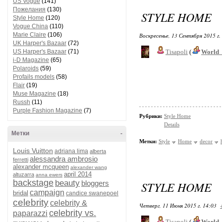
US Vogue
(141)
Пожелания
(130)
STYLE HOME
Style Home
(120)
Vogue China
(110)
Marie Claire
(106)
Воскресенье, 13 Сентября 2015 г.
UK Harper's Bazaar
(72)
US Harper's Bazaar
(71)
Tisapoli
(
World_
i-D Magazine
(65)
Polaroids
(59)
Profails models
(58)
Flair
(19)
Muse Magazine
(18)
Russh
(11)
Purple Fashion Magazine
(7)
Рубрики:
Style Home
Details
Метки
-
Метки:
Style
Home
decor
Louis Vuitton
adriana lima
alberta
alessandra ambrosio
ferretti
alexander mcqueen
alexander wang
april 2014
altuzarra
anna ewers
backstage
beauty
bloggers
STYLE HOME
campaign
bridal
candice swanepoel
celebrity
celebrity &
Четверг, 11 Июня 2015 г. 14:03
celebrity vs.
paparazzi
Tisapoli
(
World_