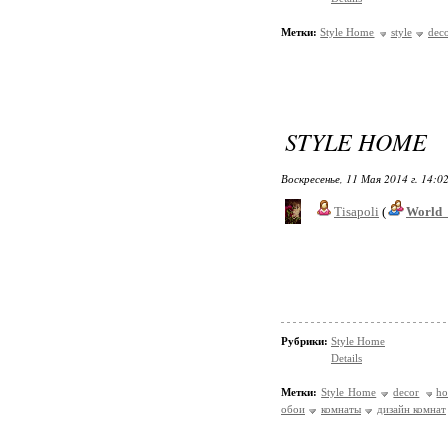
Метки:
Style Home
style
dec
STYLE HOME
Воскресенье, 11 Мая 2014 г. 14:0
Tisapoli
(
World_
Рубрики:
Style Home
Details
Метки:
Style Home
decor
h
обои
комнаты
дизайн комнат