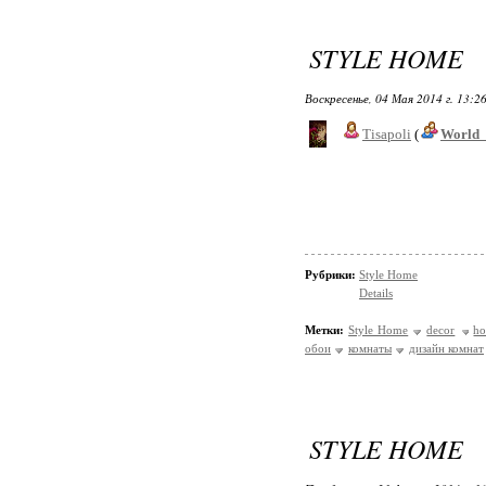
STYLE HOME
Воскресенье, 04 Мая 2014 г. 13:2
Tisapoli
(
World_
Рубрики:
Style Home
Details
Метки:
Style Home
decor
h
обои
комнаты
дизайн комнат
STYLE HOME