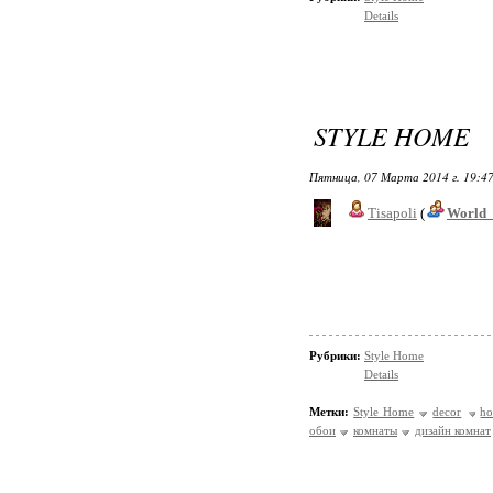
Details
STYLE HOME
Пятница, 07 Марта 2014 г. 19:4
Tisapoli
(
World_
Рубрики:
Style Home
Details
Метки:
Style Home
decor
h
обои
комнаты
дизайн комнат