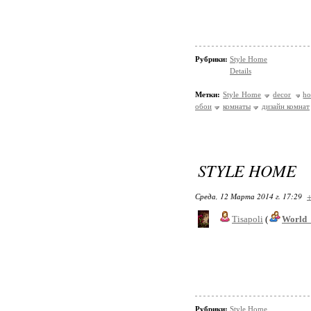
Рубрики:
Style Home
Details
Метки:
Style Home
decor
h
обои
комнаты
дизайн комнат
STYLE HOME
Среда, 12 Марта 2014 г. 17:29
+
Tisapoli
(
World_
Рубрики:
Style Home